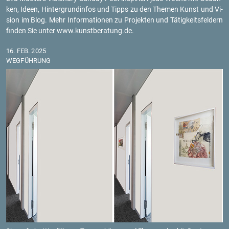
ken, Ideen, Hin­ter­grund­in­fos und Tipps zu den The­men Kunst und Vi­
si­on im Blog. Mehr In­for­ma­tio­nen zu Pro­jek­ten und Tä­tig­keits­fel­dern
fin­den Sie unter www.​kun​stbe​ratu​ng.​de.
16. FEB. 2025
WEG­FÜH­RUNG