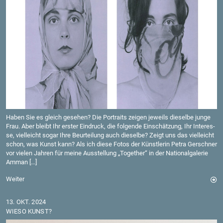
Haben Sie es gleich ge­se­hen? Die Por­traits zei­gen je­weils die­sel­be junge
Frau. Aber bleibt Ihr ers­ter Ein­druck, die fol­gen­de Ein­schät­zung, Ihr In­ter­es­
se, viel­leicht sogar Ihre Be­ur­tei­lung auch die­sel­be? Zeigt uns das viel­leicht
schon, was Kunst kann? Als ich diese Fotos der Künst­le­rin Petra Ger­sch­ner
vor vie­len Jah­ren für meine Aus­stel­lung „To­ge­ther“ in der Na­tio­nal­ga­le­rie
Amman […]
Wei­ter
13. OKT. 2024
WIESO KUNST?