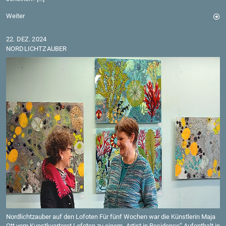
Wei­ter
22. DEZ. 2024
NORD­LICHT­ZAU­BER
Nord­licht­zau­ber auf den Lo­fo­ten Für fünf Wo­chen war die Künst­le­rin Maja
Ott vom Kunst­kvar­te­ret Lo­fo­ten zu einem „Ar­tist in Re­si­dence“ Auf­ent­halt in