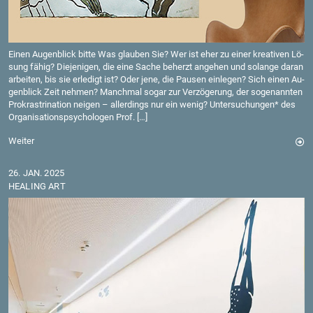
Einen Au­gen­blick bitte Was glau­ben Sie? Wer ist eher zu einer krea­ti­ven Lö­
sung fähig? Die­je­ni­gen, die eine Sache be­herzt an­ge­hen und so­lan­ge daran
ar­bei­ten, bis sie er­le­digt ist? Oder jene, die Pau­sen ein­le­gen? Sich einen Au­
gen­blick Zeit neh­men? Manch­mal sogar zur Ver­zö­ge­rung, der so­ge­nann­ten
Pro­kras­tri­na­ti­on nei­gen – al­ler­dings nur ein wenig? Un­ter­su­chun­gen* des
Or­ga­ni­sa­ti­ons­psy­cho­lo­gen Prof. […]
Wei­ter
26. JAN. 2025
HEA­LING ART