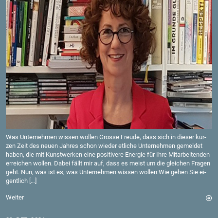
Was Un­ter­neh­men wis­sen wol­len Gros­se Freu­de, dass sich in die­ser kur­
zen Zeit des neuen Jah­res schon wie­der et­li­che Un­ter­neh­men ge­mel­det
haben, die mit Kunst­wer­ken eine po­si­ti­ve­re En­er­gie für Ihre Mit­ar­bei­ten­den
er­rei­chen wol­len. Dabei fällt mir auf, dass es meist um die glei­chen Fra­gen
geht. Nun, was ist es, was Un­ter­neh­men wis­sen wol­len:Wie gehen Sie ei­
gent­lich […]
Wei­ter