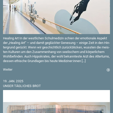
Hea­ling Art In der west­li­chen Schul­me­di­zin schien der emo­tio­na­le As­pekt
der „Hea­ling Art“ – und damit ge­glück­ter Ge­ne­sung – ei­ni­ge Zeit in den Hin­
ter­grund ge­rückt. Wenn wir ge­schicht­lich zu­rück­bli­cken, wuss­ten die meis­
ten Kul­tu­ren um den Zu­sam­men­hang von see­li­schem und kör­per­li­chem
Wohl­be­fin­den. Auch Hip­po­kra­tes, der wohl be­kann­tes­te Arzt des Al­ter­tums,
des­sen ethi­sche Grund­la­gen bis heute Me­di­zi­ner:innen […]
Wei­ter
19. JAN. 2025
UNSER TÄG­LI­CHES BROT