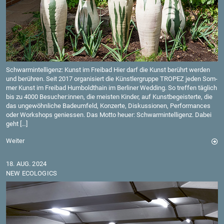
Schwar­min­tel­li­genz: Kunst im Frei­bad Hier darf die Kunst be­rührt wer­den
und be­rüh­ren. Seit 2017 or­ga­ni­siert die Künst­ler­grup­pe TRO­PEZ jeden Som­
mer Kunst im Frei­bad Hum­bold­thain im Ber­li­ner Wed­ding. So tref­fen täg­lich
bis zu 4000 Be­su­cher:innen, die meis­ten Kin­der, auf Kunst­be­geis­ter­te, die
das un­ge­wöhn­li­che Ba­de­um­feld, Kon­zer­te, Dis­kus­sio­nen, Per­for­man­ces
oder Work­shops ge­nies­sen. Das Motto heuer: Schwar­min­tel­li­genz. Dabei
geht […]
Wei­ter
18. AUG. 2024
NEW ECO­LO­GICS