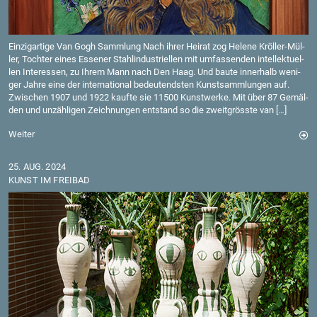
Ein­zig­ar­ti­ge Van Gogh Samm­lung Nach ihrer Hei­rat zog He­le­ne Kröl­ler-Mül­
ler, Toch­ter eines Es­se­ner Stahl­in­dus­tri­el­len mit um­fas­sen­den in­tel­lek­tu­el­
len In­ter­es­sen, zu Ihrem Mann nach Den Haag. Und baute in­ner­halb we­ni­
ger Jahre eine der in­ter­na­tio­nal be­deu­tends­ten Kunst­samm­lun­gen auf.
Zwi­schen 1907 und 1922 kauf­te sie 11500 Kunst­wer­ke. Mit über 87 Ge­mäl­
den und un­zäh­li­gen Zeich­nun­gen ent­stand so die zweit­gröss­te van […]
Wei­ter
25. AUG. 2024
KUNST IM FREI­BAD