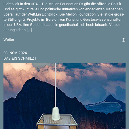
Licht­blick in den USA – Die Mel­lon Foun­da­ti­on Es gibt die of­fi­zi­el­le Po­li­tik.
Und es gibt kul­tu­rel­le und po­li­ti­sche In­itia­ti­ven von en­ga­gier­ten Men­schen
über­all auf der Welt.​Ein Licht­blick: Die Mel­lon Foun­da­ti­on. Sie ist die gröss­
te Stif­tung für Pro­jek­te im Be­reich von Kunst und Geis­tes­wis­sen­schaf­ten
in den USA. Ihre Gel­der flies­sen in ge­sell­schaft­lich hoch bri­san­te Ver­bes­
se­rungs­ide­en. […]
Wei­ter
03. NOV. 2024
DAS EIS SCHMILZT