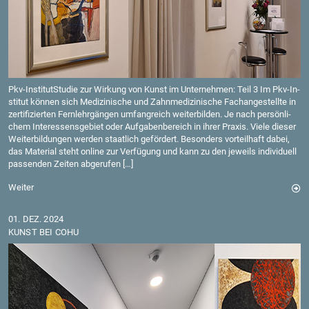
Pkv-In­sti­tutStu­die zur Wir­kung von Kunst im Un­ter­neh­men: Teil 3 Im Pkv-In­
sti­tut kön­nen sich Me­di­zi­ni­sche und Zahn­me­di­zi­ni­sche Fach­an­ge­stell­te in
zer­ti­fi­zier­ten Fern­lehr­gän­gen um­fang­reich wei­ter­bil­den. Je nach per­sön­li­
chem In­ter­es­sens­ge­biet oder Auf­ga­ben­be­reich in ihrer Pra­xis. Viele die­ser
Wei­ter­bil­dun­gen wer­den staat­lich ge­för­dert. Be­son­ders vor­teil­haft dabei,
das Ma­te­ri­al steht on­line zur Ver­fü­gung und kann zu den je­weils in­di­vi­du­ell
pas­sen­den Zei­ten ab­ge­ru­fen […]
Wei­ter
01. DEZ. 2024
KUNST BEI COHU