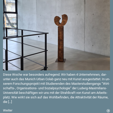
Diese Woche war be­son­ders auf­re­gend. Wir haben 4 Un­ter­nehm­nen, dar­
un­ter auch das Mu­nich Urban Colab ganz neu mit Kunst aus­ge­stat­tet. In un­
se­rem For­schungs­pro­jekt mit Stu­die­ren­den des Mas­ter­stu­di­en­gangs “Wirt­
schafts-, Or­ga­ni­sa­ti­ons- und So­zi­al­psy­cho­lo­gie” der Lud­wig-Ma­xi­mi­li­ans-
Uni­ver­si­tät be­schäf­ti­gen wir uns mit der Strahl­kraft von Kunst am Ar­beits­
platz. Wie wirkt sie sich auf das Wohl­be­fin­den, die At­trak­ti­vi­tät der Räume,
die […]
Wei­ter