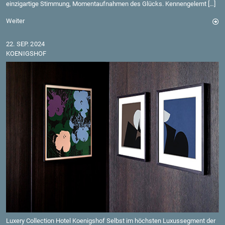
ein­zig­ar­ti­ge Stim­mung, Mo­ment­auf­nah­men des Glücks. Ken­nen­ge­lernt […]
Wei­ter
22. SEP. 2024
KO­ENIGS­HOF
Lu­xe­ry Collec­tion Hotel Ko­enigs­hof Selbst im höchs­ten Lu­xus­seg­ment der