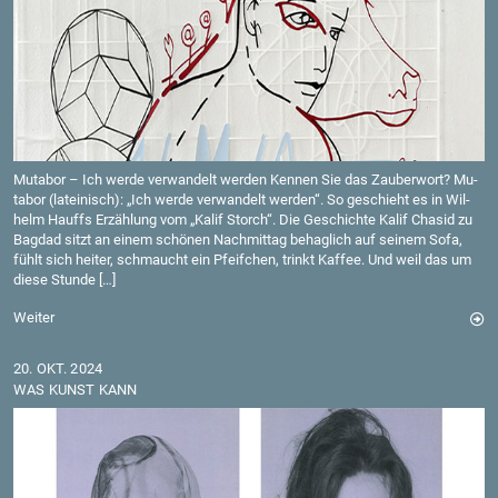
Mu­ta­bor – Ich werde ver­wan­delt wer­den Ken­nen Sie das Zau­ber­wort? Mu­
ta­bor (la­tei­nisch): „Ich werde ver­wan­delt wer­den“. So ge­schieht es in Wil­
helm Hauffs Er­zäh­lung vom „Kalif Storch“. Die Ge­schich­te Kalif Cha­sid zu
Bag­dad sitzt an einem schö­nen Nach­mit­tag be­hag­lich auf sei­nem Sofa,
fühlt sich hei­ter, schmaucht ein Pfeif­chen, trinkt Kaf­fee. Und weil das um
diese Stun­de […]
Wei­ter
20. OKT. 2024
WAS KUNST KANN