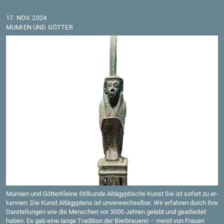
17. NOV. 2024
MU­MI­EN UND GÖT­TER
Mu­mi­en und Göt­ter­Klei­ne Stil­kun­de Alt­ägyp­ti­sche Kunst Sie ist so­fort zu er­
ken­nen: Die Kunst Alt­ägyp­tens ist un­ver­wech­sel­bar. Wir er­fah­ren durch ihre
Dar­stel­lun­gen wie die Men­schen vor 3000 Jah­ren ge­lebt und ge­ar­bei­tet
haben. Es gab eine lange Tra­di­ti­on der Bier­braue­rei – meist von Frau­en