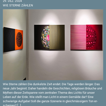
29. DEZ. 2024
WIE STER­NE ZÄH­LEN
Wie Ster­ne zäh­len Die dun­kels­te Zeit endet. Die Tage wer­den län­ger. Das
neue Jahr be­ginnt. Daher han­deln die Ge­schich­ten, re­li­giö­sen Bräu­che und
My­then die­ser Zeit­span­ne vom zen­tra­len Thema des Lichts für unser
Leben auf der Erde. Wie stellt man Licht in einem Ge­mäl­de dar? Eine
schwie­ri­ge Auf­ga­be! Soll die ganze Sze­ne­rie in gleich­mäs­si­gem Ton er­
schei­nen? […]