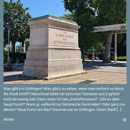
Was gibt’s in Göt­tin­gen? Was gibt’s zu sehen, wenn man ein­fach so durch
die Stadt streift? Manch­mal bleibt mir zwi­schen Ter­mi­nen und Zug­fahrt
noch ein wenig Zeit. Dann nutze ich das „Frei­luft­mu­se­um“. Gibt es über­
haupt Kunst? Wenn ja, viel­leicht nur his­to­ri­sche Denk­mä­ler? Oder ganz mo­
der­nes? Neue Kunst am Bau? Dies­mal war es Göt­tin­gen. Diese Stadt […]
Wei­ter