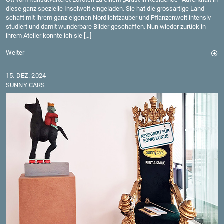
diese ganz spe­zi­el­le In­sel­welt ein­ge­la­den. Sie hat die gross­ar­ti­ge Land­
schaft mit ihrem ganz ei­ge­nen Nord­licht­zau­ber und Pflan­zen­welt in­ten­siv
stu­diert und damit wun­der­ba­re Bil­der ge­schaf­fen. Nun wie­der zu­rück in
ihrem Ate­lier konn­te ich sie […]
Wei­ter
15. DEZ. 2024
SUNNY CARS