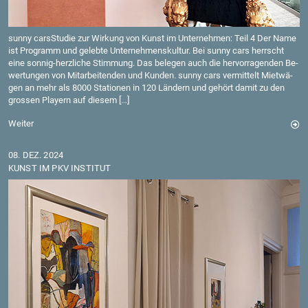
sunny cars­Stu­die zur Wir­kung von Kunst im Un­ter­neh­men: Teil 4 Der Name
ist Pro­gramm und ge­leb­te Un­ter­neh­mens­kul­tur. Bei sunny cars herrscht
eine son­nig-herz­li­che Stim­mung. Das be­le­gen auch die her­vor­ra­gen­den Be­
wer­tun­gen von Mit­ar­bei­ten­den und Kun­den. sunny cars ver­mit­telt Miet­wä­
gen an mehr als 8000 Sta­tio­nen in 120 Län­dern und ge­hört damit zu den
gros­sen Play­ern auf die­sem […]
Wei­ter
08. DEZ. 2024
KUNST IM PKV IN­STI­TUT