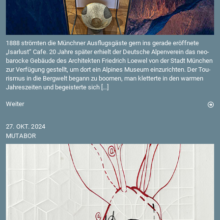
1888 ström­ten die Münch­ner Aus­flugs­gäs­te gern ins ge­ra­de er­öff­ne­te
„Isar­lust“ Cafe. 20 Jahre spä­ter er­hielt der Deut­sche Al­pen­ver­ein das neo­
ba­ro­cke Ge­bäu­de des Ar­chi­tek­ten Fried­rich Loewel von der Stadt Mün­chen
zur Ver­fü­gung ge­stellt, um dort ein Al­pi­nes Mu­se­um ein­zu­rich­ten. Der Tou­
ris­mus in die Berg­welt be­gann zu boo­men, man klet­ter­te in den war­men
Jah­res­zei­ten und be­geis­ter­te sich […]
Wei­ter
27. OKT. 2024
MU­TA­BOR