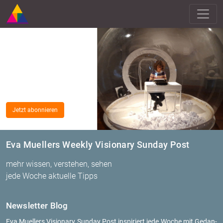
Jetzt abonnieren
Eva Muellers Weekly Visionary Sunday Post
mehr wissen, verstehen, sehen
jede Woche aktuelle Tipps
News­let­ter Blog
Eva Mu­el­lers Vi­sio­na­ry Sun­day Post in­spi­riert jede Woche mit Ge­dan­