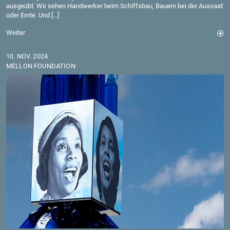
aus­ge­übt. Wir sehen Hand­wer­ker beim Schiffs­bau, Bau­ern bei der Aus­saat
oder Ernte. Und […]
Wei­ter
10. NOV. 2024
MEL­LON FOUN­DA­TI­ON