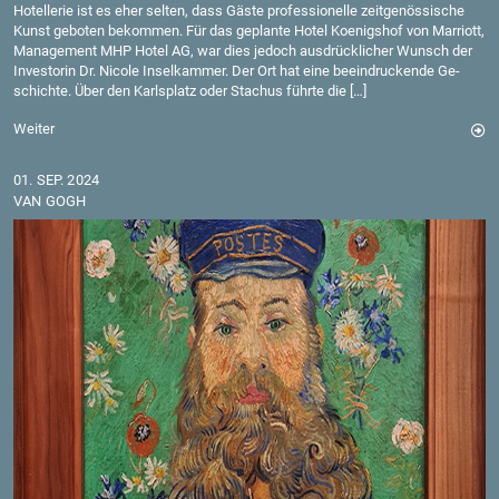
Ho­tel­le­rie ist es eher sel­ten, dass Gäste pro­fes­sio­nel­le zeit­ge­nös­si­sche
Kunst ge­bo­ten be­kom­men. Für das ge­plan­te Hotel Ko­enigs­hof von Mar­riott,
Ma­nage­ment MHP Hotel AG, war dies je­doch aus­drück­li­cher Wunsch der
In­ves­to­rin Dr. Ni­co­le In­sel­kam­mer. Der Ort hat eine be­ein­dru­cken­de Ge­
schich­te. Über den Karls­platz oder Sta­chus führ­te die […]
Wei­ter
01. SEP. 2024
VAN GOGH