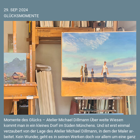
29. SEP. 2024
GLÜCKS­MO­MEN­TE
Mo­men­te des Glücks – Ate­lier Mi­cha­el Dill­mann Über weite Wie­sen
kommt man in ein klei­nes Dorf im Süden Mün­chens. Und ist erst ein­mal
ver­zau­bert von der Lage des Ate­lier Mi­cha­el Dill­mann, in dem der Maler ar­
bei­tet. Kein Wun­der, geht es in sei­nen Wer­ken doch vor allem um eine ganz