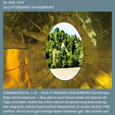
04. AUG. 2024
SKULP­TU­REN­WEG WAS­SER­BURG
SOM­MER­SPE­CIAL 1-24 – SKULP­TU­REN­WEG WAS­SER­BURG Som­mer­aus­
flü­ge mit Kunst­ge­nuss – dazu gibt es auch heuer wie­der ein Spe­cial mit
Tipps und Ideen. Waren Sie schon mal am Skulp­tu­ren­weg Was­ser­burg?
Hier zeigt sich, wel­che Kunst wirk­lich Be­stand hat. Er wurde näm­lich 1988
er­öff­net. Als es noch ganz we­ni­ge die­ser In­itia­ti­ven gab. Ute Lech­ner und