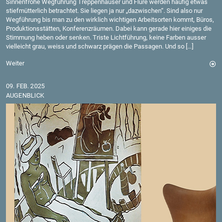
Sin­nen­fro­he Weg­füh­rung Trep­pen­häu­ser und Flure wer­den häu­fig etwas
stief­müt­ter­lich be­trach­tet. Sie lie­gen ja nur „da­zwi­schen“. Sind also nur
Weg­füh­rung bis man zu den wirk­lich wich­ti­gen Ar­beits­or­ten kommt, Büros,
Pro­duk­ti­ons­stät­ten, Kon­fe­renz­räu­men. Dabei kann ge­ra­de hier ei­ni­ges die
Stim­mung heben oder sen­ken. Tris­te Licht­füh­rung, keine Far­ben aus­ser
viel­leicht grau, weiss und schwarz prä­gen die Pas­sa­gen. Und so […]
Wei­ter
09. FEB. 2025
AU­GEN­BLICK