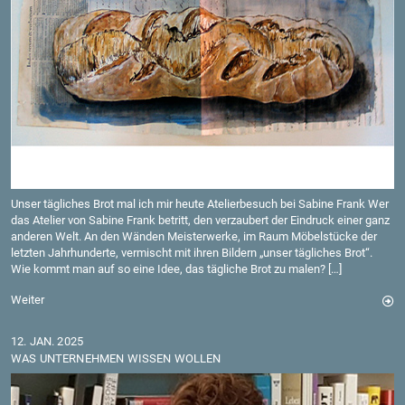
Unser täg­li­ches Brot mal ich mir heute Ate­lier­be­such bei Sa­bi­ne Frank Wer
das Ate­lier von Sa­bi­ne Frank be­tritt, den ver­zau­bert der Ein­druck einer ganz
an­de­ren Welt. An den Wän­den Meis­ter­wer­ke, im Raum Mö­bel­stü­cke der
letz­ten Jahr­hun­der­te, ver­mischt mit ihren Bil­dern „unser täg­li­ches Brot“.
Wie kommt man auf so eine Idee, das täg­li­che Brot zu malen? […]
Wei­ter
12. JAN. 2025
WAS UN­TER­NEH­MEN WIS­SEN WOL­LEN