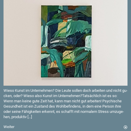
Wieso Kunst im Un­ter­neh­men? Die Leute sol­len doch ar­bei­ten und nicht gu­
cken, oder? Wieso also Kunst im Un­ter­neh­men?Tat­säch­lich ist es so:
Wenn man keine gute Zeit hat, kann man nicht gut ar­bei­ten! Psy­chi­sche
Ge­sund­heit ist ein Zu­stand des Wohl­be­fin­dens, in dem eine Per­son ihre
oder seine Fä­hig­kei­ten er­kennt, es schafft mit nor­ma­lem Stress um­zu­ge­
hen, pro­duk­tiv […]
Wei­ter