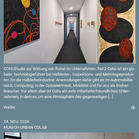
CO­HU­Stu­die zur Wir­kung von Kunst im Un­ter­neh­men: Teil 2 Cohu ist ein glo­
ba­ler Tech­no­lo­gie­füh­rer bei Halb­lei­ter-, In­spek­ti­ons- und Me­tro­lo­gie­pro­duk­
ten für die Halb­lei­ter­in­dus­trie. An­wen­dun­gen dafür gibt es im Au­to­mo­bil­be­
reich, Com­pu­ting, in der Op­to­elek­tro­nik, Mo­bi­li­tät und für uns als End­ver­
brau­cher. Vor allem aber ist Cohu ein sehr mit­ar­bei­ter­freund­li­ches Un­ter­
neh­men, in dem es um eine At­mo­sphä­re des ge­gen­sei­ti­gen […]
Wei­ter
24. NOV. 2024
MU­NICH URBAN COLAB