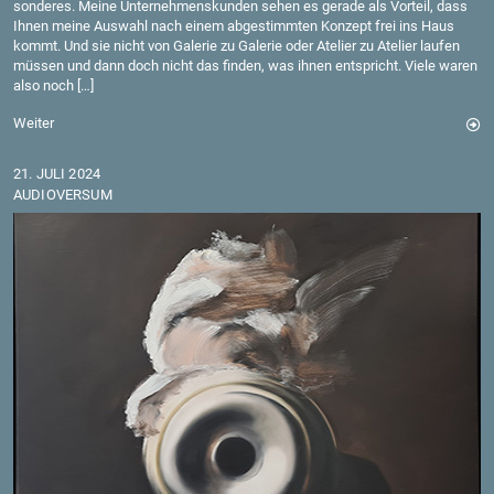
son­de­res. Meine Un­ter­neh­mens­kun­den sehen es ge­ra­de als Vor­teil, dass
Ihnen meine Aus­wahl nach einem ab­ge­stimm­ten Kon­zept frei ins Haus
kommt. Und sie nicht von Ga­le­rie zu Ga­le­rie oder Ate­lier zu Ate­lier lau­fen
müs­sen und dann doch nicht das fin­den, was ihnen ent­spricht. Viele waren
also noch […]
Wei­ter
21. JULI 2024
AU­DIO­VER­SUM