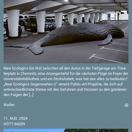
New Eco­lo­gics Ein Wal zwi­schen all den Autos in der Tief­ga­ra­ge am Thea­
ter­platz in Chem­nitz, eine An­zei­gen­ta­fel für die nächs­ten Flüge im Foyer der
Uni­ver­si­täts­bi­blio­thek und ein Strohske­lett, was hat das alles zu be­deu­ten?
„New Eco­lo­gics Ge­gen­war­ten II“ ver­eint Pu­blic-Art-Pro­jek­te, die sich auf
un­ter­schied­lichs­te Weise mit den Ge­fah­ren und Vi­sio­nen zu den gra­vie­ren­
den Fol­gen der […]
Wei­ter
11. AUG. 2024
GÖT­TIN­GEN