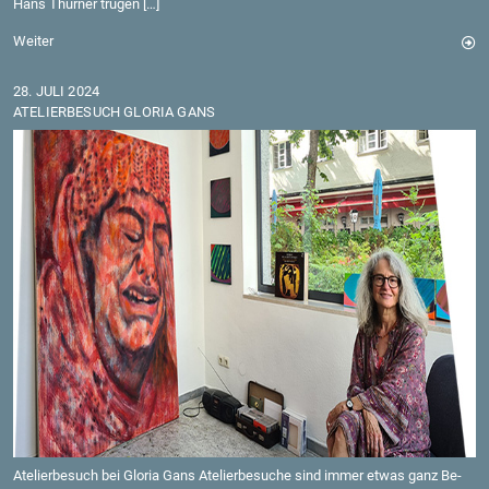
Hans Thur­ner tru­gen […]
Wei­ter
28. JULI 2024
ATE­LIER­BE­SUCH GLO­RIA GANS
Ate­lier­be­such bei Glo­ria Gans Ate­lier­be­su­che sind immer etwas ganz Be­