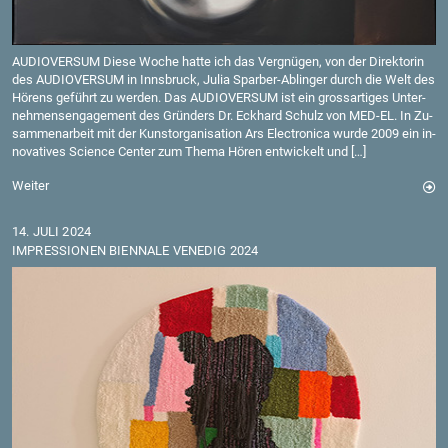
AU­DIO­VER­SUM Diese Woche hatte ich das Ver­gnü­gen, von der Di­rek­to­rin
des AU­DIO­VER­SUM in Inns­bruck, Julia Spar­ber-Ab­lin­ger durch die Welt des
Hö­rens ge­führt zu wer­den. Das AU­DIO­VER­SUM ist ein gross­ar­ti­ges Un­ter­
neh­mens­en­ga­ge­ment des Grün­ders Dr. Eck­hard Schulz von MED-EL. In Zu­
sam­men­ar­beit mit der Kunst­or­ga­ni­sa­ti­on Ars Elec­tro­ni­ca wurde 2009 ein in­
no­va­ti­ves Sci­ence Cen­ter zum Thema Hören ent­wi­ckelt und […]
Wei­ter
14. JULI 2024
IM­PRES­SIO­NEN BI­EN­NA­LE VE­NE­DIG 2024