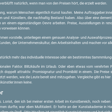
er­blüfft na­tür­lich, wenn man von den Prei­sen hört, die er­zielt wer­den.
e­gung, warum Men­schen ei­gent­lich Kunst kau­fen. Meine Auf­trag­ge­ber:i
in­nen und Künst­lern, die nach­hal­tig Be­stand haben. Also über eine dem­en
lich an einem ei­gen­stän­di­gen Oevre ar­bei­ten. Prei­se, Aus­stel­lun­gen in re­
n vor­wei­sen kön­nen.
eh­men vor­stel­le, un­ter­lie­gen einem ge­nau­en Ana­ly­se- und Aus­wahl­pro­z
Kun­den, der Un­ter­neh­mens­kul­tur, den Ar­beits­in­hal­ten und ma­chen vor a
­tür­lich mehr das in­di­vi­du­el­le In­ter­es­se oder ein be­stimm­tes Sammmlun
­na­len Fak­tor. Blitz­käu­fe im Ur­laub. Oder eben etwas vom ver­ehr­ten 
h dop­pelt at­trak­tiv. Pro­mi­si­gna­tur und Pro­mi­bild in einem. Die Prei­s
zt wer­den, wie die Leute be­reit sind mit­zu­ge­hen. Ver­glei­che gibt es hi
fi­künst­ler:innen keine.
or
 Lo­ri­ot, den ich bei mei­ner ers­ten Ar­beit im Kunst­be­reich, noch neben d
er­nen durf­te, war eben Mul­ti­ta­lent. Er hatte an der Kunst­aka­de­mie in H