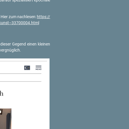
­auf spe­zia­li­siert epo­cha­le
. Hier zum nach­le­sen:
https://​
i­ne-kunst–33700004.html
 die­ser Ge­gend einen klei­nen
er­gnüg­lich.