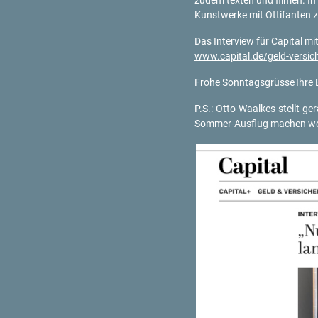
zudem tex­ten und fil­men. In a
Kunst­wer­ke mit Ot­ti­fan­ten 
Das In­ter­view für Ca­pi­tal 
www.​capital.​de/​geld-​ver​si
Frohe Sonn­tags­grüs­se
Ihre 
P.S.: Otto Waal­kes stellt ge­
Som­mer-Aus­flug ma­chen wol­