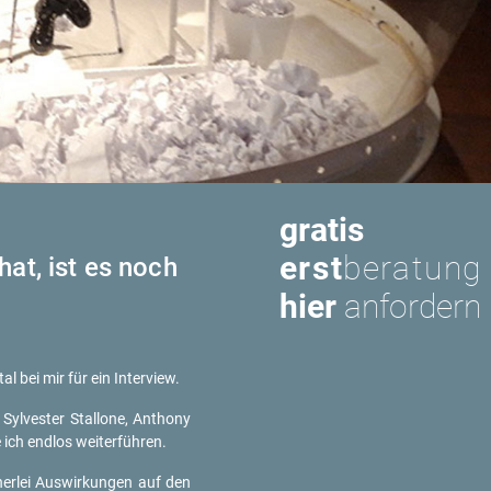
gratis
erst
beratung
hat, ist es noch
hier
anfordern
l bei mir für ein In­ter­view.
ves­ter Stal­lo­ne, An­t­ho­ny
ch end­los wei­ter­füh­ren.
r­lei Aus­wir­kun­gen auf den