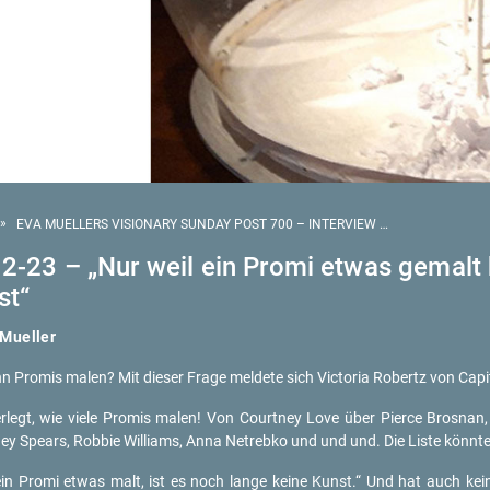
»
EVA MUELLERS VISIONARY SUNDAY POST 700 – INTERVIEW CAPITAL
 2-23 – „Nur weil ein Promi etwas ge­malt 
st“
Mu­el­ler
n Pro­mis malen? Mit die­ser Frage mel­de­te sich Vic­to­ria Ro­bertz von Ca­pi­ta
legt, wie viele Pro­mis malen! Von Court­ney Love über Pier­ce Bros­nan, Syl­
ey Spears, Rob­bie Wil­li­ams, Anna Netreb­ko und und und. Die Liste könn­te i
in Promi etwas malt, ist es noch lange keine Kunst.“ Und hat auch kei­ne