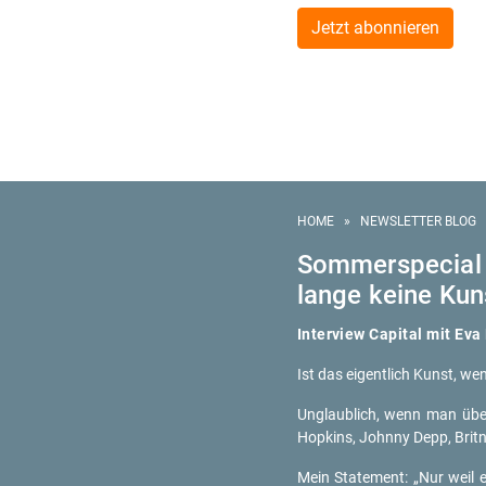
Jetzt abonnieren
HOME
»
NEWSLETTER BLOG
Som­mer­spe­cial
lange keine Kun
In­ter­view Ca­pi­tal mit Eva 
Ist das ei­gent­lich Kunst, wen
Un­glaub­lich, wenn man über­
Hop­kins, John­ny Depp, Brit­n
Mein State­ment: „Nur weil e