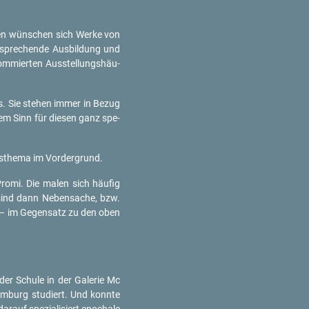
nnen wün­schen sich Werke von
t­spre­chen­de Aus­bil­dung und
nom­mier­ten Aus­stel­lungs­häu­
ess. Sie ste­hen immer in Bezug
llem Sinn für die­sen ganz spe­
gs­the­ma im Vor­der­grund.
Promi. Die malen sich häu­fig
e sind dann Ne­ben­sa­che, bzw.
er – im Ge­gen­satz zu den oben
er Schu­le in der Ga­le­rie Mc
am­burg stu­diert. Und konn­te