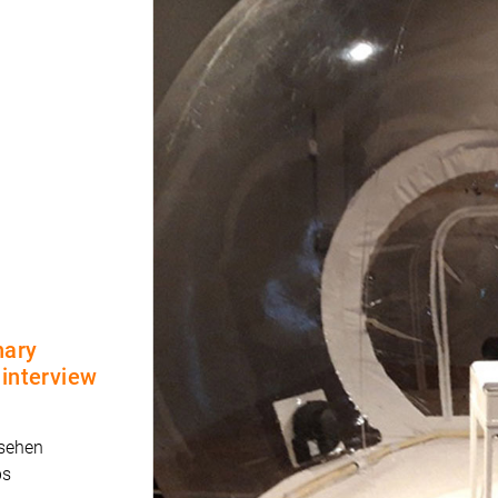
nary
 interview
 sehen
ps