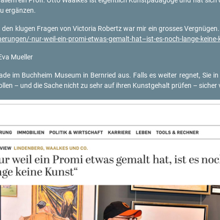
llem ein Profi. Otto Waal­kes ist ei­gent­lich Kunst­päd­ago­ge und hat sich dar
zu er­gän­zen.
mit den klu­gen Fra­gen von Vic­to­ria Ro­bertz war mir ein gros­ses Ver­gnü­gen
ch​erun​gen/-​nur-​weil-​ein-​promi-​etwas-​gemalt-​hat–ist-es-noch-lan­ge-ke
Eva Mu­el­ler
ra­de im Buch­heim Mu­se­um in Bern­ried aus. Falls es wei­ter reg­net, Sie in
len – und die Sache nicht zu sehr auf ihren Kunst­ge­halt prü­fen – si­cher v