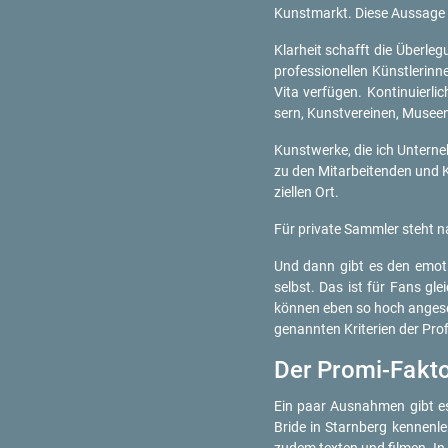
Kunst­markt. Diese Aus­sa­ge v
Klar­heit schafft die Über­l
pro­fes­sio­nel­len Künst­le­r
Vita ver­fü­gen. Kon­ti­nu­ier­
sern, Kunst­ver­ei­nen, Mu­se­e
Kunst­wer­ke, die ich Un­ter­n
zu den Mit­ar­bei­ten­den und 
zi­el­len Ort.
Für pri­va­te Samm­ler steht na
Und dann gibt es den emo­tio
selbst. Das ist für Fans gleic
kön­nen eben so hoch an­ge­set
ge­nann­ten Kri­te­ri­en der Pro­
Der Pro­mi-Fak­t
Ein paar Aus­nah­men gibt es.
Bride in Starn­berg ken­nen­l