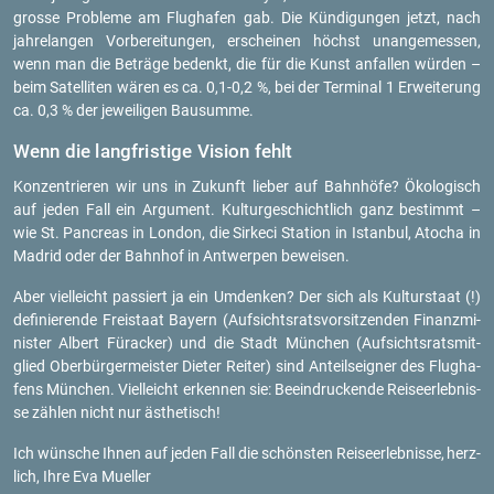
gros­se Pro­ble­me am Flug­ha­fen gab. Die Kün­di­gun­gen jetzt, nach
jah­re­lan­gen Vor­be­rei­tun­gen, er­schei­nen höchst un­an­ge­mes­sen,
wenn man die Be­trä­ge be­denkt, die für die Kunst an­fal­len wür­den –
beim Sa­tel­li­ten wären es ca. 0,1-0,2 %, bei der Ter­mi­nal 1 Er­wei­te­rung
ca. 0,3 % der je­wei­li­gen Bau­sum­me.
Wenn die lang­fris­ti­ge Vi­si­on fehlt
Kon­zen­trie­ren wir uns in Zu­kunft lie­ber auf Bahn­hö­fe? Öko­lo­gisch
auf jeden Fall ein Ar­gu­ment. Kul­tur­ge­schicht­lich ganz be­stimmt –
wie St. Pan­cre­as in Lon­don, die Sirk­e­ci Sta­ti­on in Is­tan­bul, Ato­cha in
Ma­drid oder der Bahn­hof in Ant­wer­pen be­wei­sen.
Aber viel­leicht pas­siert ja ein Um­den­ken? Der sich als Kul­tur­staat (!)
de­fi­nie­ren­de Frei­staat Bay­ern (Auf­sichts­rats­vor­sit­zen­den Fi­nanz­mi­
nis­ter Al­bert Füra­cker) und die Stadt Mün­chen (Auf­sichts­rats­mit­
glied Ober­bür­ger­meis­ter Die­ter Rei­ter) sind An­teils­eig­ner des Flug­ha­
fens Mün­chen. Viel­leicht er­ken­nen sie: Be­ein­dru­cken­de Rei­se­er­leb­nis­
se zäh­len nicht nur äs­the­tisch!
Ich wün­sche Ihnen auf jeden Fall die schöns­ten Rei­se­er­leb­nis­se,
herz­
lich, Ihre Eva Mu­el­ler