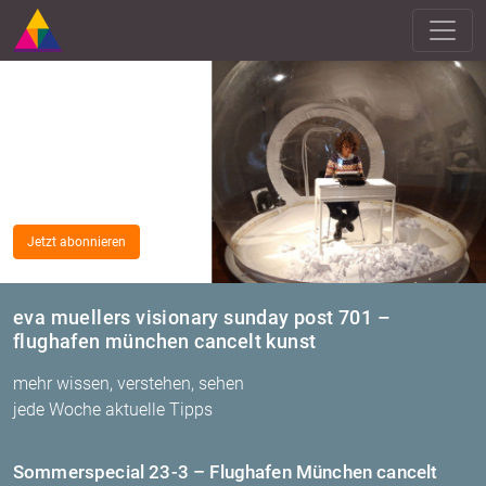
Jetzt abonnieren
eva muellers visionary sunday post 701 –
flughafen münchen cancelt kunst
mehr wissen, verstehen, sehen
jede Woche aktuelle Tipps
Som­mer­spe­cial 23-3 – Flug­ha­fen Mün­chen can­celt