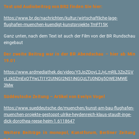
Text und Au­dio­bei­trag von BR2 fin­den Sie hier:
https://​www.​br.​de/​nachrichten/​kultur/​wir​tsch​aftl​iche-​lage-​
flughafen-​muenchen-​kuendigt-​kun​stpr​ojek​te,TmFf15K
Ganz unten, nach dem Text ist auch der Film von der BR Rund­schau
ein­ge­baut
Der zwei­te Bei­trag war in der BR Abend­schau – hier ab Min
19.01
https://​www.​ard​medi​athe​k.​de/​video/​Y3J​pZDo​vL2J​yLmR​lL3Z​pZGV​
vLzk​0ZmE​xOTY​wLTI​1Y2U​tNGI​2NS1​iNGQ​zLTU​0NDg​5OWE​3MWE​
3Mw
Süd­deut­sche Zei­tung – Ar­ti­kel von Eve­lyn Vogel
https://​www.​sue​ddeu​tsch​e.​de/​muenchen/​kunst-​am-​bau-​flughafen-​
muenchen-​projekte-​gestoppt-​ulrike-​heydenreich-​klaus-​staudt-​inge-​
dick-​dorothea-​reese-​heim-​1.​6118647
Wei­te­re Bei­trä­ge in mo­no­pol, Kunst­fo­rum, Ber­li­ner Zei­tung