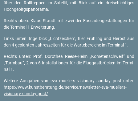
über den Roll­trep­pen im Sa­tel­lit, mit Blick auf ein drei­schich­ti­ges
Hoch­ge­birgs­pan­ora­ma.
Rechts oben: Klaus Staudt mit zwei der Fas­sa­den­ge­stal­tun­gen für
die Ter­mi­nal 1 Er­wei­te­rung.
Links unten: Inge Dick „Licht­zei­chen“, hier Früh­ling und Herbst aus
den 4 ge­plan­ten Jah­res­zei­ten für die War­te­be­rei­che im Ter­mi­nal 1.
Rechts unten: Prof. Do­ro­thea Ree­se-Heim „Ko­me­ten­schweif“ und
„Turm­bau“, 2 von 6 In­stal­la­tio­nen für die Flug­gast­brü­cken im Ter­mi­
nal 1.
Wei­te­re Aus­ga­ben von eva mu­el­lers vi­sio­na­ry sun­day post unter:
https://​www.​kun​stbe​ratu​ng.​de/​service/​newsletter-​eva-​muellers-​
visionary-​sunday-​post/