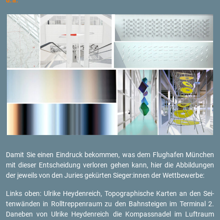
u.a.
Damit Sie einen Ein­druck be­kom­men, was dem Flug­ha­fen Mün­chen
mit die­ser Ent­schei­dung ver­lo­ren gehen kann, hier die Ab­bil­dun­gen
der je­weils von den Ju­ries ge­kür­ten Sie­ger:innen der Wett­be­wer­be:
Links oben: Ul­ri­ke Heyden­reich, To­po­gra­phi­sche Kar­ten an den Sei­
ten­wän­den in Roll­trep­pen­raum zu den Bahn­stei­gen im Ter­mi­nal 2.
Da­ne­ben von Ul­ri­ke Heyden­reich die Kom­pass­na­del im Luft­raum