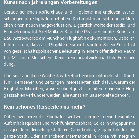
Kunst nach jah­re­lan­gen Vor­be­rei­tun­gen
Ge­ra­de schie­nen Kof­fer­cha­os und Pro­ble­me mit end­lo­sen War­te­
schlan­gen am Flug­ha­fen be­ho­ben. Da brockt man sich nun in Mün­
chen einen neuen Image­ver­lust ein. Ei­gent­lich woll­te der Ra­dio- und
Fern­seh­jour­na­list Axel Mölk­ner-Kappl die Rea­li­sie­rung der Kunst am
Bau Wett­be­wer­be am Münch­ner Flug­ha­fen do­ku­men­tie­ren. Dabei er­
fuhr er dann, dass alle Pro­jek­te ge­can­celt wur­den. So ein Schritt ist
von ge­sell­schafts­po­li­ti­scher Be­deu­tung in einem öf­fent­li­chen Raum
für Mil­lio­nen Men­schen. Keine rein pri­vat­wirt­schaft­lich Ent­schei­
dung.
Und so stand diese Woche das Te­le­fon bei mir nicht mehr still. Rund­
funk, Fern­se­hen und Zei­tun­gen in­ter­es­sier­ten sich dafür, warum der
Flug­ha­fen Mün­chen, aus­ge­rech­net jetzt, nach­dem stei­gen­de Flug­
gast­zah­len ver­kün­det wer­den, alle Kunst am Bau Pro­jek­te can­celt.
Kein schö­nes Rei­se­er­leb­nis mehr?
Dabei in­ves­tie­ren die Flug­hä­fen welt­weit ge­ra­de in eine be­son­de­re
Auf­ent­halts­qua­li­tät und Wohl­füh­l­at­mo­sphä­re. Sei es in Sin­ga­pur, mit
rie­si­gen künst­le­risch ge­stal­te­ten Grün­flä­chen, zu­gäng­lich für die
ganze Stadt. Oder am In­che­on In­ter­na­tio­nal in Korea mit in­te­grier­