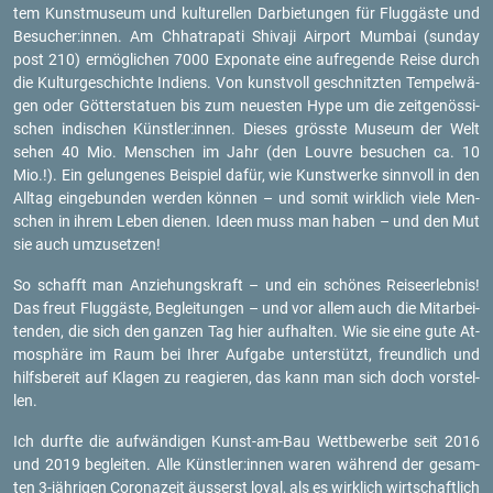
tem Kunst­mu­se­um und kul­tu­rel­len Dar­bie­tun­gen für Flug­gäs­te und
Be­su­cher:innen. Am Chha­tra­pa­ti Shi­va­ji Air­port Mum­bai (sun­day
post 210) er­mög­li­chen 7000 Ex­po­na­te eine auf­re­gen­de Reise durch
die Kul­tur­ge­schich­te In­di­ens. Von kunst­voll ge­schnitz­ten Tem­pel­wä­
gen oder Göt­ter­sta­tu­en bis zum neu­es­ten Hype um die zeit­ge­nös­si­
schen in­di­schen Künst­ler:innen. Die­ses gröss­te Mu­se­um der Welt
sehen 40 Mio. Men­schen im Jahr (den Lou­vre be­su­chen ca. 10
Mio.!). Ein ge­lun­ge­nes Bei­spiel dafür, wie Kunst­wer­ke sinn­voll in den
All­tag ein­ge­bun­den wer­den kön­nen – und somit wirk­lich viele Men­
schen in ihrem Leben die­nen. Ideen muss man haben – und den Mut
sie auch um­zu­set­zen!
So schafft man An­zie­hungs­kraft – und ein schö­nes Rei­se­er­leb­nis!
Das freut Flug­gäs­te, Be­glei­tun­gen – und vor allem auch die Mit­ar­bei­
ten­den, die sich den gan­zen Tag hier auf­hal­ten. Wie sie eine gute At­
mo­sphä­re im Raum bei Ihrer Auf­ga­be un­ter­stützt, freund­lich und
hilfs­be­reit auf Kla­gen zu re­agie­ren, das kann man sich doch vor­stel­
len.
Ich durf­te die auf­wän­di­gen Kunst-am-Bau Wett­be­wer­be seit 2016
und 2019 be­glei­ten. Alle Künst­ler:innen waren wäh­rend der ge­sam­
ten 3-jäh­ri­gen Co­ro­na­zeit äus­serst loyal, als es wirk­lich wirt­schaft­lich