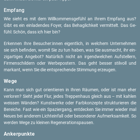
Emp­fang
Wie sieht es mit dem Will­kom­mens­ge­fühl an Ihrem Emp­fang aus?
Gibt es ein ein­la­den­des Foyer, das Be­hag­lich­keit ver­mit­telt. Das Ge­
fühl: Schön, dass ich hier bin?
Er­ken­nen Ihre Be­su­cher:innen ei­gent­lich, in wel­chem Un­ter­neh­men
sie sich be­fin­den, womit Sie zu tun haben, was Sie aus­macht, ihr ein­
zig­ar­ti­ges An­ge­bot? Na­tür­lich nicht an ir­gend­wel­chen Auf­stel­lern,
Fir­men­schil­dern oder Wer­be­pos­tern. Das geht bes­ser stil­voll und
mar­kant, wenn Sie die ent­spre­chen­de Stim­mung er­zeu­gen.
Wege
Kann man sich gut ori­en­tie­ren in Ihren Räu­men, oder ist man eher
ver­lo­ren? Sieht jeder Flur, jedes Trep­pen­haus gleich aus – mit kah­len
weis­sen Wän­den? Kunst­wer­ke oder Farb­kon­zep­te struk­tu­rie­ren die
Be­rei­che. Fast wie ein Spa­zier­gang, ent­de­cken Sie immer wie­der mal
Neues bei an­de­rem Licht­ein­fall oder be­son­de­rer Auf­merk­sam­keit. So
wer­den Wege zu klei­nen Re­ge­ne­ra­ti­ons­pau­sen.
An­ker­punk­te