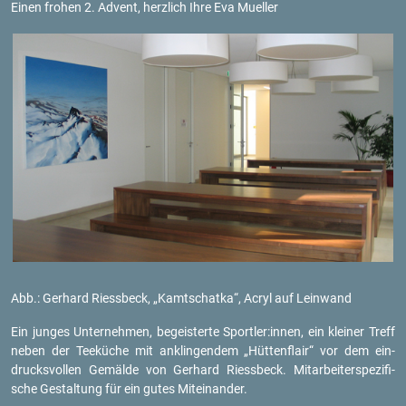
Einen fro­hen 2. Ad­vent, herz­lich Ihre Eva Mu­el­ler
Abb.: Ger­hard Riess­beck, „Kamt­schat­ka“, Acryl auf Lein­wand
Ein jun­ges Un­ter­neh­men, be­geis­ter­te Sport­ler:innen, ein klei­ner Treff
neben der Tee­kü­che mit an­klin­gen­dem „Hüt­ten­flair“ vor dem ein­
drucks­vol­len Ge­mäl­de von Ger­hard Riess­beck. Mit­ar­bei­ter­spe­zi­fi­
sche Ge­stal­tung für ein gutes Mit­ein­an­der.