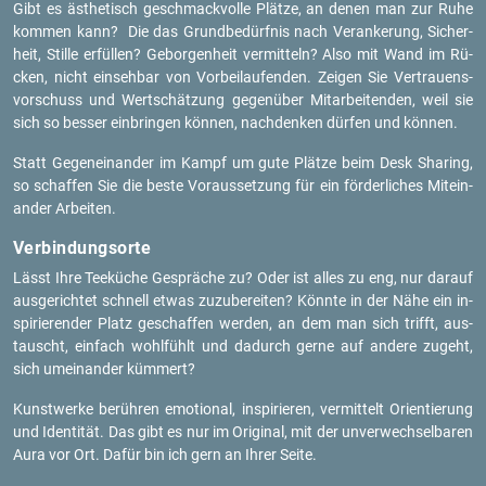
Gibt es äs­the­tisch ge­schmack­vol­le Plät­ze, an denen man zur Ruhe
kom­men kann? Die das Grund­be­dürf­nis nach Ver­an­ke­rung, Si­cher­
heit, Stil­le er­fül­len? Ge­bor­gen­heit ver­mit­teln? Also mit Wand im Rü­
cken, nicht ein­seh­bar von Vor­bei­lau­fen­den. Zei­gen Sie Ver­trau­ens­
vor­schuss und Wert­schät­zung ge­gen­über Mit­ar­bei­ten­den, weil sie
sich so bes­ser ein­brin­gen kön­nen, nach­den­ken dür­fen und kön­nen.
Statt Ge­gen­ein­an­der im Kampf um gute Plät­ze beim Desk Sharing,
so schaf­fen Sie die beste Vor­aus­set­zung für ein för­der­li­ches Mit­ein­
an­der Ar­bei­ten.
Ver­bin­dungs­or­te
Lässt Ihre Tee­kü­che Ge­sprä­che zu? Oder ist alles zu eng, nur dar­auf
aus­ge­rich­tet schnell etwas zu­zu­be­rei­ten? Könn­te in der Nähe ein in­
spi­rie­ren­der Platz ge­schaf­fen wer­den, an dem man sich trifft, aus­
tauscht, ein­fach wohl­fühlt und da­durch gerne auf an­de­re zu­geht,
sich um­ein­an­der küm­mert?
Kunst­wer­ke be­rüh­ren emo­tio­nal, in­spi­rie­ren, ver­mit­telt Ori­en­tie­rung
und Iden­ti­tät. Das gibt es nur im Ori­gi­nal, mit der un­ver­wech­sel­ba­ren
Aura vor Ort. Dafür bin ich gern an Ihrer Seite.