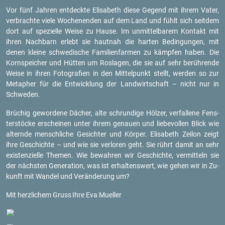
Vor fünf Jah­ren ent­deck­te Eli­sa­beth diese Ge­gend mit ihrem Vater,
ver­brach­te viele Wo­chen­en­den auf dem Land und fühlt sich seit­dem
dort auf spe­zi­el­le Weise zu Hause. Im un­mit­tel­ba­rem Kon­takt mit
ihren Nach­barn er­lebt sie haut­nah die har­ten Be­din­gun­gen, mit
denen klei­ne schwe­di­sche Fa­mi­li­en­far­men zu kämp­fen haben. Die
Korn­spei­cher und Hüt­ten um Ros­la­gen, die sie auf sehr be­rüh­ren­de
Weise in ihren Fo­to­gra­fi­en in den Mit­tel­punkt stellt, wer­den so zur
Me­ta­pher für die Ent­wick­lung der Land­wirt­schaft – nicht nur in
Schwe­den.
Brü­chig ge­wor­de­ne Dä­cher, alte schrun­di­ge Höl­zer, ver­fal­le­ne Fens­
ter­stö­cke er­schei­nen unter ihrem ge­nau­en und lie­be­vol­len Blick wie
al­tern­de mensch­li­che Ge­sich­ter und Kör­per. Eli­sa­beth Zei­lon zeigt
ihre Ge­schich­te – und wie sie ver­lo­ren geht. Sie rührt damit an sehr
exis­ten­zi­el­le The­men. Wie be­wah­ren wir Ge­schich­te, ver­mit­teln sie
der nächs­ten Ge­ne­ra­ti­on, was ist er­hal­tens­wert, wie gehen wir in Zu­
kunft mit Wan­del und Ver­än­de­rung um?
Mit herz­li­chem Gruss
Ihre Eva Mu­el­ler