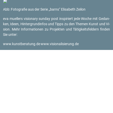
Abb: Fo­to­gra­fie aus der Serie „barns“ Eli­sa­beth Zei­lon
eva mu­el­lers vi­sio­na­ry sun­day post in­spi­riert jede Woche mit Ge­dan­
ken, Ideen, Hin­ter­grund­in­fos und Tipps zu den The­men Kunst und Vi­
si­on. Mehr In­for­ma­tio­nen zu Pro­jek­ten und Tä­tig­keits­fel­dern fin­den
Sie unter:
www.​kun​stbe​ratu​ng.​de
www.​vis​iona​lisi​erun​g.​de