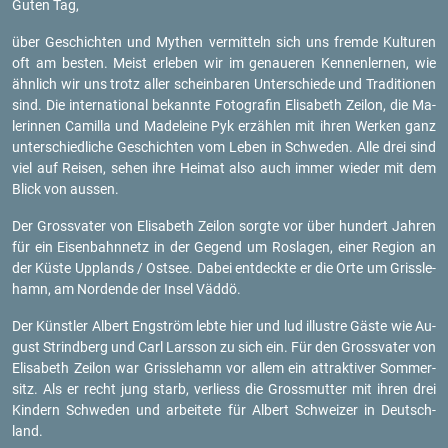
Guten Tag,
über Ge­schich­ten und My­then ver­mit­teln sich uns frem­de Kul­tu­ren
oft am bes­ten. Meist er­le­ben wir im ge­naue­ren Ken­nen­ler­nen, wie
ähn­lich wir uns trotz aller schein­ba­ren Un­ter­schie­de und Tra­di­tio­nen
sind. Die in­ter­na­tio­nal be­kann­te Fo­to­gra­fin Eli­sa­beth Zei­lon, die Ma­
le­rin­nen Ca­mil­la und Ma­de­lei­ne Pyk er­zäh­len mit ihren Wer­ken ganz
un­ter­schied­li­che Ge­schich­ten vom Leben in Schwe­den. Alle drei sind
viel auf Rei­sen, sehen ihre Hei­mat also auch immer wie­der mit dem
Blick von aus­sen.
Der Gross­va­ter von Eli­sa­beth Zei­lon sorg­te vor über hun­dert Jah­ren
für ein Ei­sen­bahn­netz in der Ge­gend um Ros­la­gen, einer Re­gi­on an
der Küste Up­p­lands / Ost­see. Dabei ent­deck­te er die Orte um Griss­le­
hamn, am Nor­den­de der Insel Väddö.
Der Künst­ler Al­bert Engs­tröm lebte hier und lud il­lus­tre Gäste wie Au­
gust Strind­berg und Carl Lars­son zu sich ein. Für den Gross­va­ter von
Eli­sa­beth Zei­lon war Griss­le­hamn vor allem ein at­trak­ti­ver Som­mer­
sitz. Als er recht jung starb, ver­liess die Gross­mut­ter mit ihren drei
Kin­dern Schwe­den und ar­bei­te­te für Al­bert Schwei­zer in Deutsch­
land.