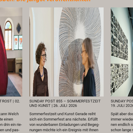
TROST | 02.
SUN­DAY POST 855 – SOM­MER­FEST­ZEIT
SUN­DAY POS
UND KUNST | 26. JULI 2026
19. JULI 202
n kann Welch
Som­mer­fest­zeit und Kunst Ge­ra­de reiht
Spät aber doch
­te einen
sich ein Som­mer­fest ans nächs­te. Er­füllt
immer wie­der 
n drin ein rie­
von wun­der­ba­ren Ein­la­dun­gen und Be­geg­
nen end­lich s
­ten und pas­
nun­gen möch­te ich ein Er­eig­nis mit Ihnen
schon lange ver