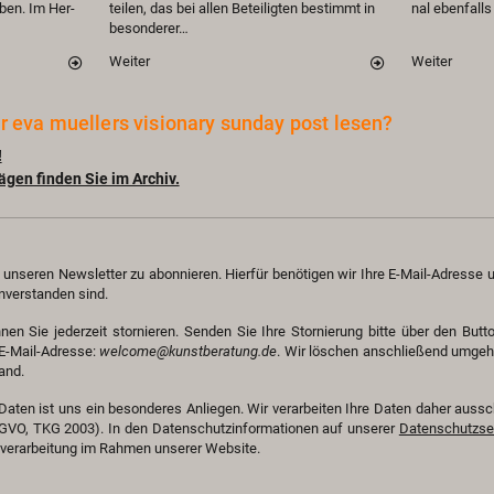
­ben. Im Her­
tei­len, das bei allen Be­tei­lig­ten be­stimmt in
nal eben­fall
be­son­de­rer…
Wei­ter
Wei­ter
r eva mu­el­lers vi­sio­na­ry sun­day post lesen?
!
­gen fin­den Sie im Ar­chiv.
 un­se­ren News­let­ter zu abon­nie­ren. Hier­für be­nö­ti­gen wir Ihre E-Mail-Adres­se 
ver­stan­den sind.
en Sie je­der­zeit stor­nie­ren. Sen­den Sie Ihre Stor­nie­rung bitte über den But­
 E-Mail-Adres­se:
wel­co­me@​kun​stbe​ratu​ng.​de
. Wir lö­schen an­schlie­ßend um­g
and.
Daten ist uns ein be­son­de­res An­lie­gen. Wir ver­ar­bei­ten Ihre Daten daher aus­sc
GVO, TKG 2003). In den Da­ten­schutz­in­for­ma­tio­nen auf un­se­rer
Da­ten­schutz­sei
­ver­ar­bei­tung im Rah­men un­se­rer Web­site.