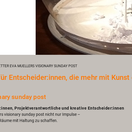
TTER EVA MUELLERS VISIONARY SUNDAY POST
für Ent­schei­der:innen, die mehr mit Kunst 
­na­ry sun­day post
t:innen, Pro­jekt­ver­ant­wort­li­che und krea­ti­ve Ent­schei­der:innen
lers vi­sio­na­ry sun­day post nicht nur Im­pul­se –
n: Räume mit Hal­tung zu schaf­fen.