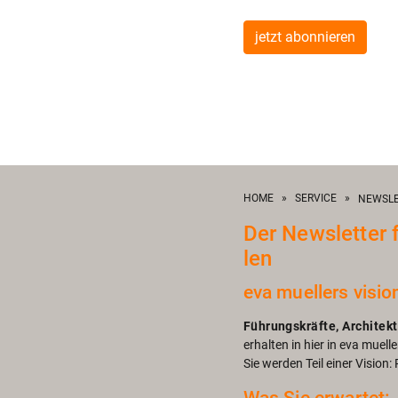
jetzt abonnieren
HOME
»
SERVICE
»
NEWSLE
Der News­let­ter 
len
eva mu­el­lers vi­sio
Füh­rungs­kräf­te, Ar­chi­tek
er­hal­ten in hier in eva mu­el­
Sie wer­den Teil einer Vi­si­o