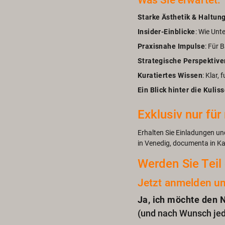
Was Sie er­war­tet:
Star­ke Äs­the­tik & Hal­tun
In­si­der-Ein­bli­cke
: Wie Un­t
Pra­xis­na­he Im­pul­se
: Für B
Stra­te­gi­sche Per­spek­ti­v
Ku­ra­tier­tes Wis­sen
: Klar,
Ein Blick hin­ter die Ku­lis­
Ex­klu­siv nur fü
Er­hal­ten Sie Ein­la­dun­gen un
in Ve­ne­dig, do­cu­men­ta in Ka
Wer­den Sie Teil 
Jetzt an­mel­den und
Ja, ich möch­te den Ne
(und nach Wunsch je­der