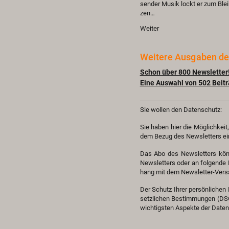
sen­der Musik lockt er zum Blei
zen…
Wei­ter
Wei­te­re Aus­ga­ben de
Schon über 800 News­let­ter
Eine Aus­wahl von 502 Bei­trä
Sie wol­len den Da­ten­schutz:
Sie haben hier die Mög­lich­keit,
dem Bezug des News­let­ters ein­
Das Abo des News­let­ters kön­n
News­let­ters oder an fol­gen­de
hang mit dem News­let­ter-Ver­s
Der Schutz Ihrer per­sön­li­chen 
setz­li­chen Be­stim­mun­gen (DS
wich­tigs­ten As­pek­te der Da­ten