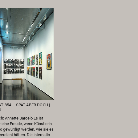
T 854 – SPÄT ABER DOCH |
6
: An­net­te Bar­ce­lo Es ist
eine Freu­de, wenn Künst­le­rin­
o ge­wür­digt wer­den, wie sie es
­dient hät­ten. Die in­ter­na­tio­