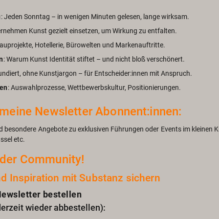
g
: Jeden Sonn­tag – in we­ni­gen Mi­nu­ten ge­le­sen, lange wirk­sam.
er­neh­men Kunst ge­zielt ein­set­zen, um Wir­kung zu ent­fal­ten.
au­pro­jek­te, Ho­tel­le­rie, Bü­ro­wel­ten und Mar­ken­auf­trit­te.
en
: Warum Kunst Iden­ti­tät stif­tet – und nicht bloß ver­schö­nert.
 fun­diert, ohne Kunst­jar­gon – für Ent­schei­der:innen mit An­spruch.
sen
: Aus­wahl­pro­zes­se, Wett­be­werbskul­tur, Po­si­tio­nie­run­gen.
r meine News­let­ter Abon­nent:innen:
d be­son­de­re An­ge­bo­te zu ex­klu­si­ven Füh­run­gen oder Events im klei­nen Kr
s­sel etc.
der Com­mu­ni­ty!
 In­spi­ra­ti­on mit Sub­stanz si­chern
ws­let­ter be­stel­len
­zeit wie­der ab­be­stel­len):