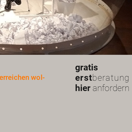
gratis
erst
beratung
er­rei­chen wol­
hier
anfordern