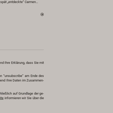
s spät „ent­deck­te“ Car­men…
und Ihre Er­klä­rung, dass Sie mit
ton “un­sub­scri­be” am Ende des
e­hend Ihre Daten im Zu­sam­men­
hließ­lich auf Grund­la­ge der ge­
­te
in­for­mie­ren wir Sie über die