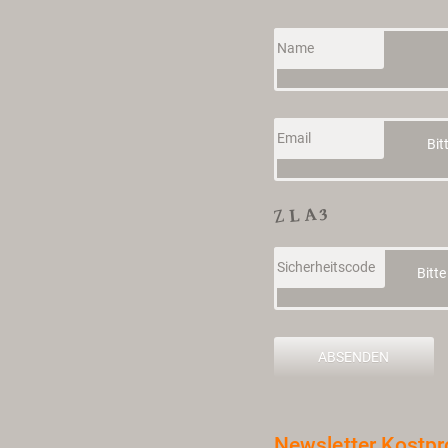
Name
Email
Sicherheitscode
News­let­ter Kost­pro