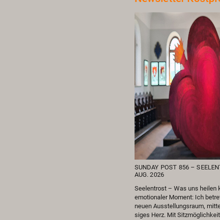
SUN­DAY POST 856 – SEE­LEN­
AUG. 2026
See­len­trost – Was uns hei­le
emo­tio­na­ler Mo­ment: Ich be­tre
neuen Aus­stel­lungs­raum, mit­te
si­ges Herz. Mit Sitz­mög­lich­kei