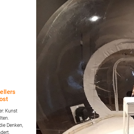
ellers
ost
er: Kunst
lten.
die Denken,
dert.