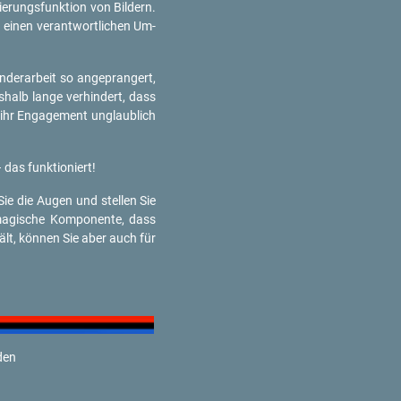
­rungs­funk­ti­on von Bil­dern.
ert einen ver­ant­wort­li­chen Um­
­der­ar­beit so an­ge­pran­gert,
­halb lange ver­hin­dert, dass
hr En­ga­ge­ment un­glaub­lich
das funk­tio­niert!
 Sie die Augen und stel­len Sie
a­gi­sche Kom­po­nen­te, dass
 hält, kön­nen Sie aber auch für
­den