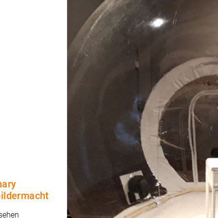
nary
bildermacht
 sehen