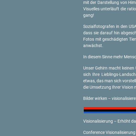
mit der Dar­stel­lung von Him­
Vi­su­el­les un­ter­läuft die ra­
gang!
So­zi­al­fo­to­gra­fen in den U
dass sie dar­auf hin ab­ge­sc
Fotos mit ge­schä­dig­ten Tie
an­wächst.
In die­sem Sinne mehr Men­sche
Unser Ge­hirn macht kei­nen Un
sich Ihre Lieb­lings-Land­sc
etwas, das man sich vor­stellt 
die Um­set­zung Ihrer Vi­si­on 
Bil­der wir­ken – vi­sio­na­li­sie
Vi­sio­na­li­sie­rung – Er­höht 
Con­fe­rence Vi­sio­na­li­sie­r