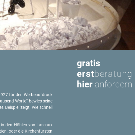
gratis
erst
beratung
hier
anfordern
 1927 für den Wer­be­auf­druck
tau­send Worte“ be­wies seine
 Bei­spiel zeigt, wie schnell
ng in den Höh­len von Las­caux
ei­en, oder die Kir­chen­fürs­ten