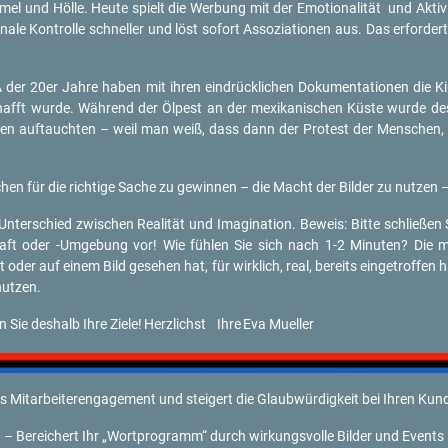
mel und Hölle. Heute spielt die Wer­bung mit der Emo­tio­na­li­tät und Ak­ti­vie
tio­na­le Kon­trol­le schnel­ler und löst so­fort As­so­zia­tio­nen aus. Das er­for­d
SA der 20er Jahre haben mit ihren ein­drück­li­chen Do­ku­men­ta­tio­nen die Kin
hafft wurde. Wäh­rend der Öl­pest an der me­xi­ka­ni­schen Küste wurde des
­ren auf­tauch­ten – weil man weiß, dass dann der Pro­test der Men­schen, i
n für die rich­ti­ge Sache zu ge­win­nen – die Macht der Bil­der zu nut­zen – 
­ter­schied zwi­schen Rea­li­tät und Ima­gi­na­ti­on. Be­weis: Bitte schlie­ßen
haft oder -Um­ge­bung vor! Wie füh­len Sie sich nach 1-2 Mi­nu­ten? Die m
oder auf einem Bild ge­se­hen hat, für wirk­lich, real, be­reits ein­ge­trof­fen
nut­zen.
­ren Sie des­halb Ihre Ziele!
Herz­lichst Ihre
Eva Mu­el­ler
das Mit­ar­bei­ter­en­ga­ge­ment und stei­gert die Glaub­wür­dig­keit bei Ihren Kun
ung – Be­rei­chert Ihr „Wort­pro­gramm“ durch wir­kungs­vol­le Bil­der und Events