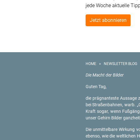
jede Woche aktuelle Tip
Jetzt abonnieren
HOME
»
NEWSLETTER BLOG
Die Macht der Bil­der
Guten Tag,
die prä­gnan­tes­te Aus­sa­ge
bei Stra­ßen­bah­nen, warb. 
Kraft sogar, wenn Fuß­gän­ge
unser Ge­hirn Bil­der ganz­heit­l
Die un­mit­tel­ba­re Wir­kung
eben­so, wie die welt­li­chen He