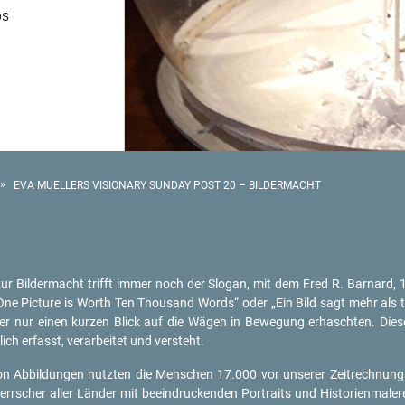
ps
»
EVA MUELLERS VISIONARY SUNDAY POST 20 – BILDERMACHT
 zur Bil­der­macht trifft immer noch der Slo­gan, mit dem Fred R. Bar­nard,
„One Pic­tu­re is Worth Ten Thousand Words“ oder „Ein Bild sagt mehr als 
r nur einen kur­zen Blick auf die Wägen in Be­we­gung er­hasch­ten. Die­ses
ich er­fasst, ver­ar­bei­tet und ver­steht.
 von Ab­bil­dun­gen nutz­ten die Men­schen 17.000 vor un­se­rer Zeit­rech­nu
rr­scher aller Län­der mit be­ein­dru­cken­den Por­traits und His­to­ri­en­ma­le­r