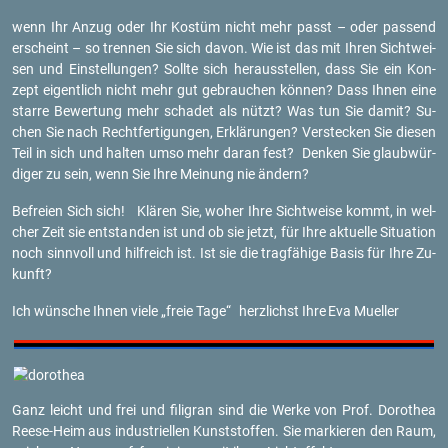
wenn Ihr Anzug oder Ihr Kos­tüm nicht mehr passt – oder pas­send
er­scheint – so tren­nen Sie sich davon. Wie ist das mit Ihren Sicht­wei­
sen und Ein­stel­lun­gen? Soll­te sich her­aus­stel­len, dass Sie ein Kon­
zept ei­gent­lich nicht mehr gut ge­brau­chen kön­nen? Dass Ihnen eine
star­re Be­wer­tung mehr scha­det als nützt? Was tun Sie damit? Su­
chen Sie nach Recht­fer­ti­gun­gen, Er­klä­run­gen? Ver­ste­cken Sie die­sen
Teil in sich und hal­ten umso mehr daran fest? Den­ken Sie glaub­wür­
di­ger zu sein, wenn Sie Ihre Mei­nung nie än­dern?
Be­frei­en Sich sich! Klä­ren Sie, woher Ihre Sicht­wei­se kommt, in wel­
cher Zeit sie ent­stan­den ist und ob sie jetzt, für Ihre ak­tu­el­le Si­tua­ti­on
noch sinn­voll und hilf­reich ist. Ist sie die trag­fä­hi­ge Basis für Ihre Zu­
kunft?
Ich wün­sche Ihnen viele „freie Tage“ herz­lichst Ihre
Eva Mu­el­ler
Ganz leicht und frei und fi­li­gran sind die Werke von Prof. Do­ro­thea
Ree­se-Heim aus in­dus­tri­el­len Kunst­stof­fen. Sie mar­kie­ren den Raum,