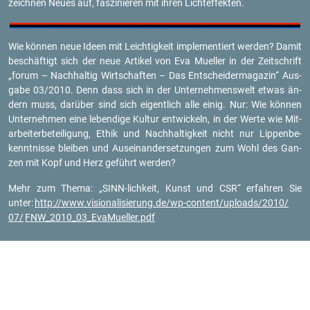
zeich­nen Neues auf, fas­zi­nie­ren mit ihren Licht­ef­fek­ten.
Wie kön­nen neue Ideen mit Leich­tig­keit im­ple­men­tiert wer­den? Damit
be­schäf­tigt sich der neue Ar­ti­kel von Eva Mu­el­ler in der Zeit­schrift
„forum – Nach­hal­tig Wirt­schaf­ten – Das Ent­schei­der­ma­ga­zin“ Aus­
ga­be 03/2010. Denn dass sich in der Un­ter­neh­mens­welt etwas än­
dern muss, dar­über sind sich ei­gent­lich alle einig. Nur: Wie kön­nen
Un­ter­neh­men eine le­ben­di­ge Kul­tur ent­wi­ckeln, in der Werte wie Mit­
ar­bei­ter­be­tei­li­gung, Ethik und Nach­hal­tig­keit nicht nur Lip­pen­be­
kennt­nis­se blei­ben und Aus­ein­an­der­set­zun­gen zum Wohl des Gan­
zen mit Kopf und Herz ge­führt wer­den?
Mehr zum Thema: „SINN-lich­keit, Kunst und CSR“ er­fah­ren Sie
unter:
http://​www.​vis​iona​lisi​erun​g.​de/​wp-​content/​uploads/​2010/​
07/
FNW_2010_03_E­va­Mu­el­ler.pdf