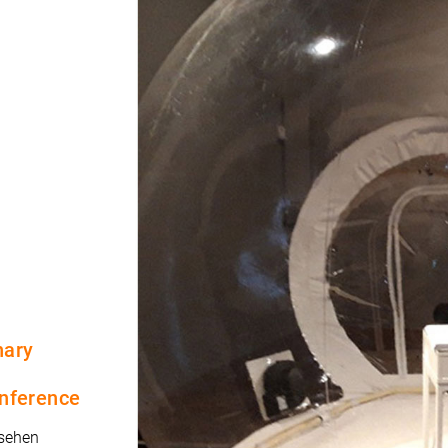
nary
onference
 sehen