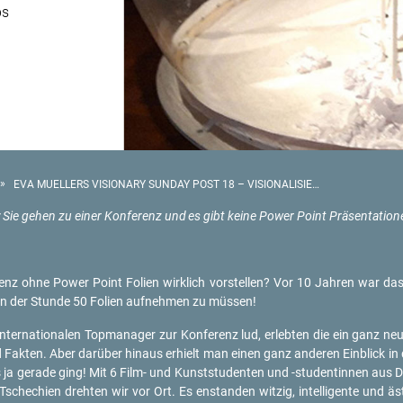
ps
»
EVA MUELLERS VISIONARY SUNDAY POST 18 – VISIONALISIERUNG CONFERENCE
:
Sie gehen zu einer Kon­fe­renz und
es gibt keine Power Point Prä­sen­ta­tio­n
renz ohne Power Point Fo­li­en wirk­lich vor­stel­len? Vor 10 Jah­ren war 
in der Stun­de 50 Fo­li­en auf­neh­men zu müs­sen!
ter­na­tio­na­len Top­ma­na­ger zur Kon­fe­renz lud, er­leb­ten die ein ganz n
Fak­ten. Aber dar­über hin­aus er­hielt man einen ganz an­de­ren Ein­blick in
a ge­ra­de ging! Mit 6 Film- und Kunst­stu­den­ten und -stu­den­tin­nen aus Deu
che­chi­en dreh­ten wir vor Ort. Es en­stan­den wit­zig, in­tel­li­gen­te und äs­