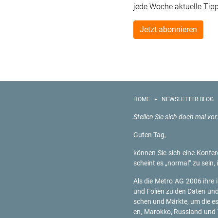
jede Woche aktuelle Tip
Jetzt abonnieren
HOME
»
NEWSLETTER BLOG
Stel­len Sie sich doch mal vor
Guten Tag,
kön­nen Sie sich eine Kon­fe­
scheint es „nor­mal“ zu sein, 
Als die Metro AG 2006 ihre in­
und Fo­li­en zu den Daten und 
schen und Märk­te, um die es j
en, Ma­rok­ko, Russ­land und Ts