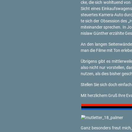
cke, die sich wohl­tu­end von
Sicht eines Ein­kaufs­wa­gens. 
steu­er­tes Ka­me­ra-Au­to durc
te sich der Ob­ses­si­on des „
mit­ein­an­der spre­chen. In 
nislaw Gün­ther er­zähl­te Ge
An den lan­gen Sei­ten­wän­d
man die Filme mit Ton er­le­ben
Üb­ri­gens gibt es mitt­ler­we
also nicht nur vor­stel­len, d
nut­zen, als dies bis­her ge­s
Stel­len Sie sich doch ein­fac
Mit herz­li­chem Gruß Ihre Eva 
Ganz be­son­ders freut mich, 