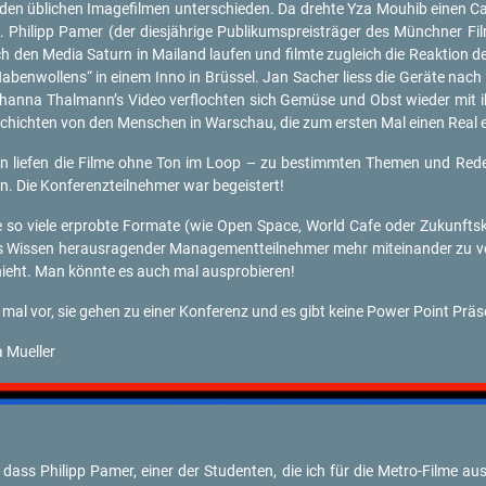
 den üb­li­chen Image­fil­men un­ter­schie­den. Da dreh­te Yza Mo­u­hib eine
Phil­ipp Pamer (der dies­jäh­ri­ge Pu­bli­kums­preis­trä­ger des Münch­ner Film
h den Media Sa­turn in Mai­land lau­fen und film­te zu­gleich die Re­ak­ti­on d
Ha­ben­wol­lens“ in einem Inno in Brüs­sel. Jan Sa­cher liess die Ge­rä­te nac
Jo­han­na Thal­mann’s Video ver­floch­ten sich Ge­mü­se und Obst wie­der mit 
­schich­ten von den Men­schen in War­schau, die zum ers­ten Mal einen Real er
en lie­fen die Filme ohne Ton im Loop – zu be­stimm­ten The­men und Re­de­
. Die Kon­fe­renz­teil­neh­mer war be­geis­tert!
i­le so viele er­prob­te For­ma­te (wie Open Space, World Cafe oder Zu­kunfts
as Wis­sen her­aus­ra­gen­der Ma­nage­ment­teil­neh­mer mehr mit­ein­an­der zu 
chieht. Man könn­te es auch mal aus­pro­bie­ren!
h mal vor, sie gehen zu einer Kon­fe­renz und es gibt keine Power Point Prä­sen
Mu­el­ler
dass Phil­ipp Pamer, einer der Stu­den­ten, die ich für die Me­tro-Fil­me aus