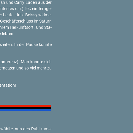
n Cash und Carry Laden aus der
­fes­tes s.u.) ließ ein fern­ge­
er Leute. Julie Bo­is­sy wid­me­
h Ge­schäfts­schluss im Sa­turn
ihrem Her­kunfts­ort. Und Sta­
­leb­ten.
zei­ten. In der Pause konn­te
­kon­fe­renz). Man könn­te sich
ver­net­zen und so viel mehr zu
­ta­ti­on!
­wähl­te, nun den Pu­bli­kums­