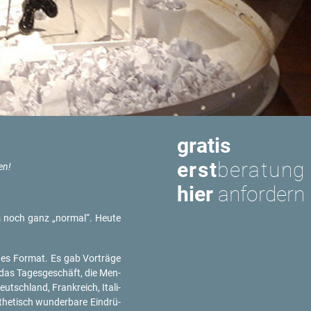
gratis
erst
beratung
en!
hier
anfordern
das noch ganz „nor­mal“. Heute
eues For­mat. Es gab Vor­trä­ge
 das Ta­ges­ge­schäft, die Men­
tsch­land, Frank­reich, Ita­li­
the­tisch wun­der­ba­re Ein­drü­