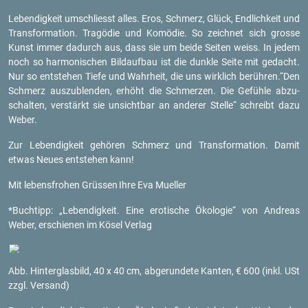
Le­ben­dig­keit um­schliesst alles. Eros, Schmerz, Glück, End­lich­keit und
Trans­for­ma­ti­on. Tra­gö­die und Ko­mö­die. So zeich­net sich gros­se
Kunst immer da­durch aus, dass sie um beide Sei­ten weiss. In jedem
noch so har­mo­ni­schen Bild­auf­bau ist die dunk­le Seite mit ge­dacht.
Nur so ent­ste­hen Tiefe und Wahr­heit, die uns wirk­lich be­rüh­ren.“Den
Schmerz aus­zu­blen­den, er­höht die Schmer­zen. Die Ge­füh­le ab­zu­
schal­ten, ver­stärkt sie un­sicht­bar an an­de­rer Stel­le“ schreibt dazu
Weber.
Zur Le­ben­dig­keit ge­hö­ren Schmerz und Trans­for­ma­ti­on. Damit
etwas Neues ent­ste­hen kann!
Mit le­bens­fro­hen Grüs­sen
Ihre Eva Mu­el­ler
*Buch­tipp: „Le­ben­dig­keit. Eine ero­ti­sche Öko­lo­gie“ von An­dre­as
Weber, er­schie­nen im Kösel Ver­lag
Abb. Hin­ter­glas­bild, 40 x 40 cm, ab­ge­run­de­te Kan­ten, € 600 (inkl. USt
zzgl. Ver­sand)