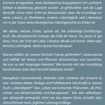
wie kam es ei­gent­lich, dass öko­lo­gi­sches En­ga­ge­ment mit Lust­feind­
lich­keit in Be­zie­hung ge­bracht wurde? Je ge­fähr­de­ter sich die Lage
dar­stellt, umso mehr rückt ins Be­wusst­sein, dass die Grund­la­ge un­
se­res Le­bens, ja Über­le­bens, un­se­rer Le­ben­dig­keit und Le­bens­lust
nur in der Vi­si­on eines öko­lo­gi­schen Gleich­ge­wichts zu fin­den ist.
Wir sehen, rie­chen, hören, spü­ren sie. Die un­bän­di­ge Ent­fal­tungs­
kraft, die schöp­fe­ri­sche En­er­gie, die Fülle der Natur. Da passt er gut
dazu, Eros, der Gott der Liebe, Li­te­ra­tur, Musik und Kunst. Seine spie­
le­ri­sche Leich­tig­keit. Nichts davon mo­ra­lin­sau­er.
Warum soll­ten wir un­se­re höchs­te Freu­de ge­fähr­den? Le­bens­räu­me
und Viel­falt der Wesen und Pflan­zen ein­schrän­ken und ver­nich­ten,
die uns so viel Ver­gnü­gen be­rei­ten? Wie konn­te sich die Vor­stel­lung
durch­set­zen, dass dies Ver­zicht be­deu­ten würde?
Man­geln­de Ver­bun­den­heit, feh­len­de Liebe schei­nen die Ur­sa­che zu
sein. An­dre­as Weber, Bio­lo­ge und Po­li­tik­be­ra­ter be­schreibt in sei­nem
Buch „Le­ben­dig­keit*“ das „Leben als ero­ti­sches Phä­no­men, als Phä­
no­men von Be­rührt­wer­den und Be­zo­gen­sein“. Wer sich selbst­be­zo­
gen ab­kap­selt un­ter­gräbt nicht nur das ei­ge­ne Glück, ent­zieht sich,
viel schlim­mer noch, jeg­li­cher Le­bens­grund­la­ge.