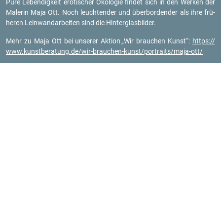
Pure Le­ben­dig­keit ero­ti­scher Öko­lo­gie fin­det sich in den Wer­ken der
Ma­le­rin Maja Ott. Noch leuch­ten­der und über­bor­den­der als ihre frü­
he­ren Lein­wand­ar­bei­ten sind die Hin­ter­glas­bil­der.
Mehr zu Maja Ott bei un­se­rer Ak­ti­on
„Wir brau­chen Kunst“:
https://​
www.​kun​stbe​ratu​ng.​de/​wir-​brauchen-​kunst/​portraits/​maja-​ott/