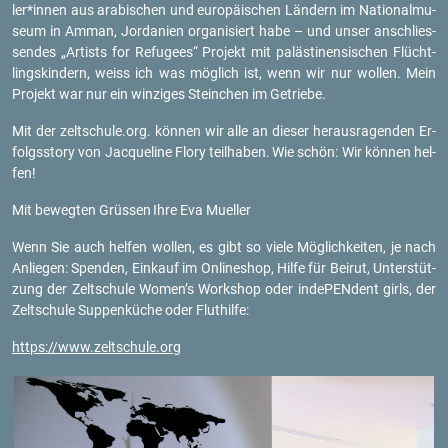
ler*innen aus ara­bi­schen und eu­ro­päi­schen Län­dern im Na­tio­nal­mu­
se­um in Amman, Jor­da­ni­en or­ga­ni­siert habe – und unser an­schlies­
sen­des „Ar­tists for Re­fu­gees“ Pro­jekt mit pa­läs­ti­nen­si­schen Flücht­
lings­kin­dern, weiss ich was mög­lich ist, wenn wir nur wol­len. Mein
Pro­jekt war nur ein win­zi­ges Stein­chen im Ge­trie­be.
Mit der zelt­schu­le.org. kön­nen wir alle an die­ser her­aus­ra­gen­den Er­
folgs­sto­ry von Jac­que­line Flory teil­ha­ben.
Wie schön: Wir kön­nen hel­
fen!
Mit be­weg­ten Grüs­sen
Ihre Eva Mu­el­ler
Wenn Sie auch hel­fen wol­len, es gibt so viele Mög­lich­kei­ten, je nach
An­lie­gen: Spen­den, Ein­kauf im On­line­shop, Hilfe für Bei­rut, Un­ter­stüt­
zung der Zelt­schu­le Women’s Work­shop oder in­de­PEN­dent girls, der
Zelt­schu­le Sup­pen­kü­che oder Flut­hil­fe:
https://​www.​zeltschule.​org