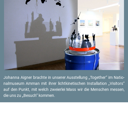
Jo­han­na Ai­gner brach­te in un­se­rer Aus­stel­lung „To­ge­ther“ im Na­tio­
nal­mu­se­um Amman mit ihrer licht­ki­ne­ti­schen In­stal­la­ti­on „Vi­si­tors“
auf den Punkt, mit welch zwei­er­lei Mass wir die Men­schen mes­sen,
die uns zu „Be­such“ kom­men.