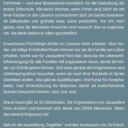
Pat*innen – und eine li­ba­ne­si­sche Künst­le­rin für die Ge­stal­tung der
ers­ten Zelt­schu­le. Alle sechs Wo­chen, wenn Fe­ri­en sind, fährt sie mit
ihren Kin­dern in den Li­ba­non und küm­mert sich um be­reits be­ste­hen­
de Zelt­schu­len und grün­det neue. Ganz per­sön­lich. Vor Ort. Hört
genau, was die Men­schen brau­chen und ver­sucht das zu or­ga­ni­sie­
ren. Sie denkt dabei vor allem ganz­heit­lich.
Er­wach­se­ne Flücht­lin­ge dür­fen im Li­ba­non nicht ar­bei­ten. Aber Kin­
der. Als bil­li­ge Ern­te­hel­fer*innen kön­nen nur sie die Fa­mi­lie am Leben
er­hal­ten. Somit war für Jac­que­line Flory klar, dass sie die Le­bens­mit­
tel­ver­sor­gung für alle Fa­mi­li­en mit or­ga­ni­sie­ren muss, damit die Kin­
der zur Schu­le gehen kön­nen. Und dass ge­ra­de die Kriegs­wit­wen eine
Ar­beits­per­spek­ti­ve brau­chen, wenn sie nach ihrer Rück­kehr in Sy­ri­en
über­le­ben wol­len. Also gibt es Aus­bil­dun­gen. Und Kurse für An­alpha­
be­ten. Und Un­ter­stüt­zung für Mäd­chen, damit sie wei­ter­füh­ren­de
Schu­len be­su­chen kön­nen. Und, und, und…
Stand heute gibt es 30 Zelt­schu­len. Die Or­ga­ni­sa­ti­on von Jac­que­line
Flory er­nährt und küm­mert sich damit um 25000 Men­schen. Wenn
das keine Er­folgs­sto­ry ist!
Seit ich die Aus­stel­lung „To­ge­ther“ und den Aus­tausch von 26 Künst­