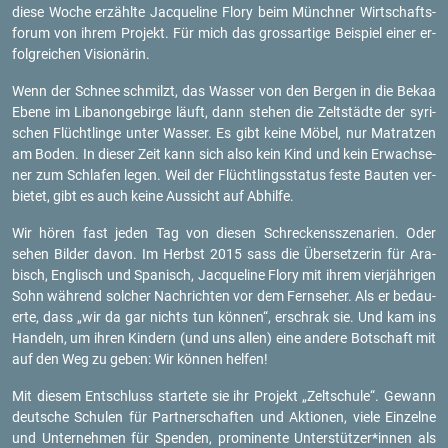
diese Woche er­zähl­te Jac­que­line Flory beim Münch­ner Wirt­schafts­
fo­rum von ihrem Pro­jekt. Für mich das gross­ar­ti­ge Bei­spiel einer er­
folg­rei­chen Vi­sio­nä­rin.
Wenn der Schnee schmilzt, das Was­ser von den Ber­gen in die Bekaa
Ebene im Li­ba­non­ge­bir­ge läuft, dann ste­hen die Zelt­städ­te der sy­ri­
schen Flücht­lin­ge unter Was­ser. Es gibt keine Möbel, nur Ma­trat­zen
am Boden. In die­ser Zeit kann sich also kein Kind und kein Er­wach­se­
ner zum Schla­fen legen. Weil der Flücht­lings­sta­tus feste Bau­ten ver­
bie­tet, gibt es auch keine Aus­sicht auf Ab­hil­fe.
Wir hören fast jeden Tag von die­sen Schre­ckens­sze­na­ri­en. Oder
sehen Bil­der davon. Im Herbst 2015 sass die Über­set­ze­rin für Ara­
bisch, Eng­lisch und Spa­nisch, Jac­que­line Flory mit ihrem vier­jäh­ri­gen
Sohn wäh­rend sol­cher Nach­rich­ten vor dem Fern­se­her. Als er be­dau­
er­te, dass „wir da gar nichts tun kön­nen“, er­schrak sie. Und kam ins
Han­deln, um ihren Kin­dern (und uns allen) eine an­de­re Bot­schaft mit
auf den Weg zu geben: Wir kön­nen hel­fen!
Mit die­sem Ent­schluss star­te­te sie ihr Pro­jekt „Zelt­schu­le“. Ge­wann
deut­sche Schu­len für Part­ner­schaf­ten und Ak­tio­nen, viele Ein­zel­ne
und Un­ter­neh­men für Spen­den, pro­mi­nen­te Un­ter­stüt­zer*innen als