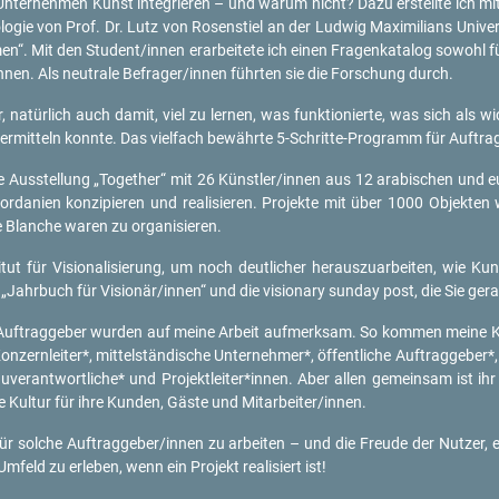
er­neh­men Kunst in­te­grie­ren – und warum nicht? Dazu er­stell­te ich mit dem
o­gie von Prof. Dr. Lutz von Ro­sen­stiel an der Lud­wig Ma­xi­mi­li­ans Uni­ve
n“. Mit den Stu­dent/innen er­ar­bei­te­te ich einen Fra­gen­ka­ta­log so­wohl 
innen. Als neu­tra­le Be­fra­ger/innen führ­ten sie die For­schung durch.
na­tür­lich auch damit, viel zu ler­nen, was funk­tio­nier­te, was sich als wi
er­mit­teln konn­te. Das viel­fach be­währ­te 5-Schrit­te-Pro­gramm für Auf­tra
ie Aus­stel­lung „To­ge­ther“ mit 26 Künst­ler/innen aus 12 ara­bi­schen und e
­da­ni­en kon­zi­pie­ren und rea­li­sie­ren. Pro­jek­te mit über 1000 Ob­jek­
 Blan­che waren zu or­ga­ni­sie­ren.
tut für Vi­sio­na­li­sie­rung, um noch deut­li­cher her­aus­zu­ar­bei­ten, wie K
 „Jahr­buch für Vi­sio­när/innen“ und die vi­sio­na­ry sun­day post, die Sie ge
f­trag­ge­ber wur­den auf meine Ar­beit auf­merk­sam. So kom­men meine K
zern­lei­ter*, mit­tel­stän­di­sche Un­ter­neh­mer*, öf­fent­li­che Auf­trag­ge­ber*, e
 Bau­ver­ant­wort­li­che* und Pro­jekt­lei­ter*innen. Aber allen ge­mein­sam ist i
­te Kul­tur für ihre Kun­den, Gäste und Mit­ar­bei­ter/innen.
r sol­che Auf­trag­ge­ber/innen zu ar­bei­ten – und die Freu­de der Nut­zer, ein
m­feld zu er­le­ben, wenn ein Pro­jekt rea­li­siert ist!