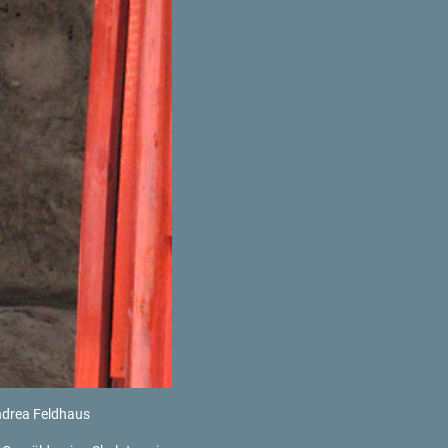
An­drea Feld­haus