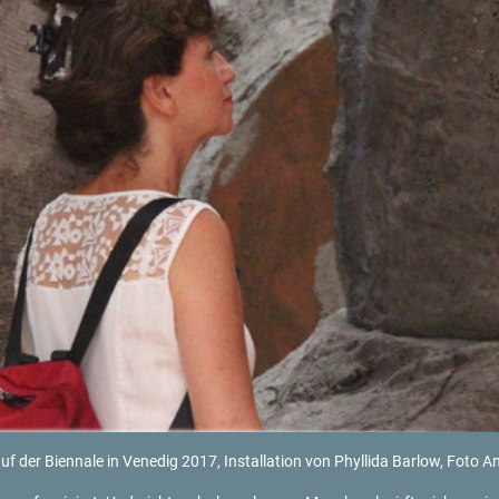
auf der Bi­en­na­le in Ve­ne­dig 2017, In­stal­la­ti­on von Phyl­li­da Bar­low, Foto 