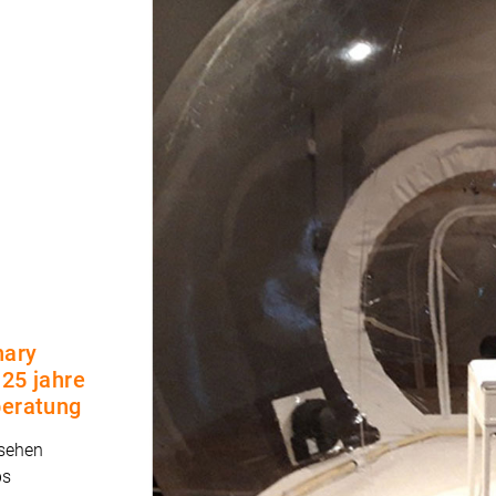
nary
25 jahre
beratung
 sehen
ps