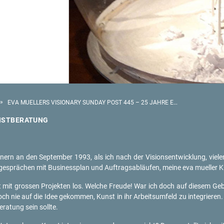
»
EVA MUELLERS VISIONARY SUNDAY POST 445 – 25 JAHRE EVA MUELLER KUNSTBERATUNG
NST­BE­RA­TUNG
rn an den Sep­tem­ber 1993, als ich nach der Vi­si­ons­ent­wick­lung, vie­len d
­ge­sprä­chen mit Busi­ness­plan und Auf­trags­ab­läu­fen, meine eva mu­el­le
 mit gros­sen Pro­jek­ten los. Wel­che Freu­de! War ich doch auf die­sem Ge­bi
ch nie auf die Idee ge­kom­men, Kunst in ihr Ar­beits­um­feld zu in­te­grie­r
ra­tung sein soll­te.