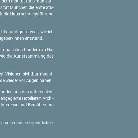
 In­sti­tut für Or­ga­ni­sa­ti­
r­si­tät Mün­chen die erste Stu­
für die Un­ter­neh­mens­füh­rung
ch­tig und gut er­wies, wie ich
g­ge­ber/innen ent­stand.
u­ro­päi­schen Län­dern im Na­
ten wie die Kunst­samm­lung des
unst Vi­sio­nen sicht­bar macht.
­ra­de wie­der vor Augen haben.
un­den aus den un­ter­schied­
n­ga­gier­te Ho­te­liers*, Ar­chi­
hr In­ter­es­se und Be­mü­hen um
 solch aus­ser­or­dent­li­ches,