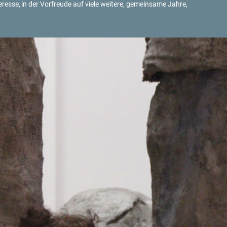
r­es­se,
in der Vor­freu­de auf viele wei­te­re, ge­mein­sa­me Jahre,