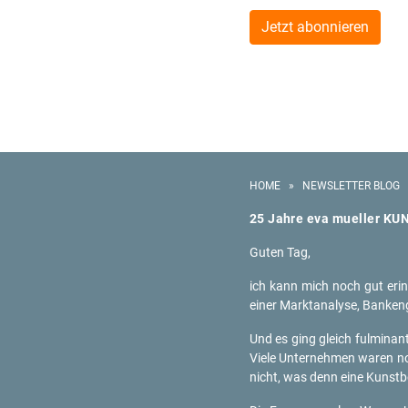
Jetzt abonnieren
HOME
»
NEWSLETTER BLOG
25 Jahre eva mu­el­ler KU
Guten Tag,
ich kann mich noch gut er­in­ne
einer Markt­ana­ly­se, Ban­ken
Und es ging gleich ful­mi­nant
Viele Un­ter­neh­men waren no
nicht, was denn eine Kunst­be­