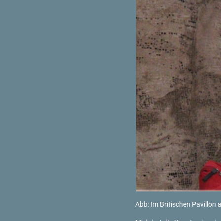
Abb: Im Bri­ti­schen Pa­vil­lon 