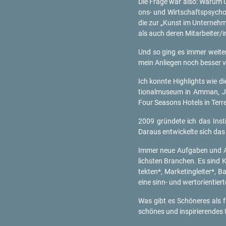
Die Frage war also: Warum Un­t
ons- und Wirt­schafts­psy­cho­l
die zur „Kunst im Un­ter­neh­me
als auch deren Mit­ar­bei­ter/
Und so ging es immer wei­ter, 
mein An­lie­gen noch bes­ser v
Ich konn­te High­lights wie d
tio­nal­mu­se­um in Amman, Jor
Four Sea­sons Ho­tels in Terre
2009 grün­de­te ich das In­sti­
Dar­aus ent­wi­ckel­te sich das
Immer neue Auf­ga­ben und Au
lichs­ten Bran­chen. Es sind Kon­
tek­ten*, Mar­ke­ting­lei­ter*,
eine sinn- und wert­ori­en­tier
Was gibt es Schö­ne­res als fü
schö­nes und in­spi­rie­ren­des U