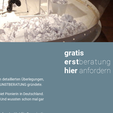
gratis
erst
beratung
hier
anfordern
e­tail­lier­ten Über­le­gun­gen,
r KUNST­BE­RA­TUNG grün­de­te.
et Pio­nie­rin in Deutsch­land.
en. Und wuss­ten schon mal gar