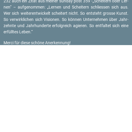
232 auch ein Zitat aus mei­ner sun­day post 359 -„Schei­tern oder Ler­
nen“ – auf­ge­nom­men: „Ler­nen und Schei­tern schlies­sen sich aus.
Wer sich wei­ter­ent­wi­ckelt schei­tert nicht. So ent­steht gros­se Kunst.
So ver­wirk­li­chen sich Vi­sio­nen. So kön­nen Un­ter­neh­men über Jahr­
zehn­te und Jahr­hun­der­te er­folg­reich agie­ren. So ent­fal­tet sich eine
er­füll­tes Leben.“
Merci für diese schö­ne An­er­ken­nung!