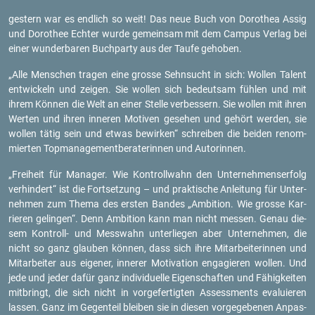
ges­tern war es end­lich so weit! Das neue Buch von Do­ro­thea Assig
und Do­ro­thee Ech­ter wurde ge­mein­sam mit dem Cam­pus Ver­lag bei
einer wun­der­ba­ren Buch­par­ty aus der Taufe ge­ho­ben.
„Alle Men­schen tra­gen eine gros­se Sehn­sucht in sich: Wol­len Ta­lent
ent­wi­ckeln und zei­gen. Sie wol­len sich be­deut­sam füh­len und mit
ihrem Kön­nen die Welt an einer Stel­le ver­bes­sern. Sie wol­len mit ihren
Wer­ten und ihren in­ne­ren Mo­ti­ven ge­se­hen und ge­hört wer­den, sie
wol­len tätig sein und etwas be­wir­ken“ schrei­ben die bei­den re­nom­
mier­ten Top­ma­nage­ment­be­ra­te­rin­nen und Au­to­rin­nen.
„Frei­heit für Ma­na­ger. Wie Kon­troll­wahn den Un­ter­neh­mens­er­folg
ver­hin­dert“ ist die Fort­set­zung – und prak­ti­sche An­lei­tung für Un­ter­
neh­men zum Thema des ers­ten Ban­des „Am­bi­ti­on. Wie gros­se Kar­
rie­ren ge­lin­gen“. Denn Am­bi­ti­on kann man nicht mes­sen. Genau die­
sem Kon­troll- und Mess­wahn un­ter­lie­gen aber Un­ter­neh­men, die
nicht so ganz glau­ben kön­nen, dass sich ihre Mit­ar­bei­te­rin­nen und
Mit­ar­bei­ter aus ei­ge­ner, in­ne­rer Mo­ti­va­ti­on en­ga­gie­ren wol­len. Und
jede und jeder dafür ganz in­di­vi­du­el­le Ei­gen­schaf­ten und Fä­hig­kei­ten
mit­bringt, die sich nicht in vor­ge­fer­tig­ten As­sess­ments eva­lu­ie­ren
las­sen. Ganz im Ge­gen­teil blei­ben sie in die­sen vor­ge­ge­be­nen An­pas­