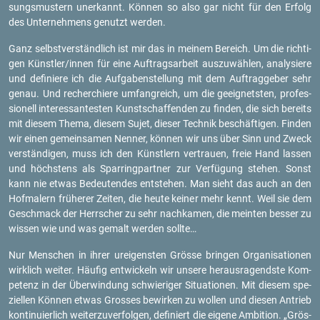
sungs­mus­tern un­er­kannt. Kön­nen so also gar nicht für den Er­folg
des Un­ter­neh­mens ge­nutzt wer­den.
Ganz selbst­ver­ständ­lich ist mir das in mei­nem Be­reich. Um die rich­ti­
gen Künst­ler/innen für eine Auf­trags­ar­beit aus­zu­wäh­len, ana­ly­sie­re
und de­fi­nie­re ich die Auf­ga­ben­stel­lung mit dem Auf­trag­ge­ber sehr
genau. Und re­cher­chie­re um­fang­reich, um die ge­eig­nets­ten, pro­fes­
sio­nell in­ter­es­san­tes­ten Kunst­schaf­fen­den zu fin­den, die sich be­reits
mit die­sem Thema, die­sem Sujet, die­ser Tech­nik be­schäf­ti­gen. Fin­den
wir einen ge­mein­sa­men Nen­ner, kön­nen wir uns über Sinn und Zweck
ver­stän­di­gen, muss ich den Künst­lern ver­trau­en, freie Hand las­sen
und höchs­tens als Spar­ring­part­ner zur Ver­fü­gung ste­hen. Sonst
kann nie etwas Be­deu­ten­des ent­ste­hen. Man sieht das auch an den
Hof­ma­lern frü­he­rer Zei­ten, die heute kei­ner mehr kennt. Weil sie dem
Ge­schmack der Herr­scher zu sehr nach­ka­men, die mein­ten bes­ser zu
wis­sen wie und was ge­malt wer­den soll­te…
Nur Men­schen in ihrer ur­ei­gens­ten Grös­se brin­gen Or­ga­ni­sa­tio­nen
wirk­lich wei­ter. Häu­fig ent­wi­ckeln wir un­se­re her­aus­ra­gends­te Kom­
pe­tenz in der Über­win­dung schwie­ri­ger Si­tua­tio­nen. Mit die­sem spe­
zi­el­len Kön­nen etwas Gros­ses be­wir­ken zu wol­len und die­sen An­trieb
kon­ti­nu­ier­lich wei­ter­zu­ver­fol­gen, de­fi­niert die ei­ge­ne Am­bi­ti­on. „Grös­