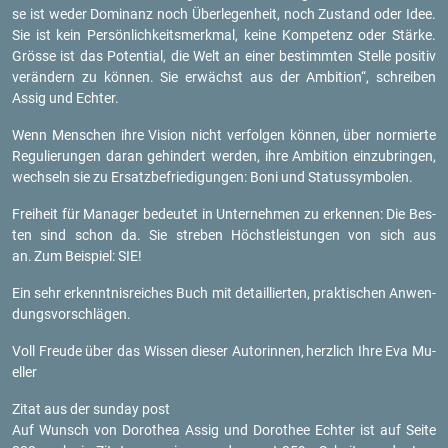
se ist weder Do­mi­nanz noch Über­le­gen­heit, noch Zu­stand oder Idee.
Sie ist kein Per­sön­lich­keits­merk­mal, keine Kom­pe­tenz oder Stär­ke.
Grös­se ist das Po­ten­ti­al, die Welt an einer be­stimm­ten Stel­le po­si­tiv
ver­än­dern zu kön­nen. Sie er­wächst aus der Am­bi­ti­on“, schrei­ben
Assig und Ech­ter.
Wenn Men­schen ihre Vi­si­on nicht ver­fol­gen kön­nen, über nor­mier­te
Re­gu­lie­run­gen daran ge­hin­dert wer­den, ihre Am­bi­ti­on ein­zu­brin­gen,
wech­seln sie zu Er­satz­be­frie­di­gun­gen: Boni und Sta­tus­sym­bo­len.
Frei­heit für Ma­na­ger be­deu­tet in Un­ter­neh­men zu er­ken­nen: Die Bes­
ten sind schon da. Sie stre­ben Höchst­leis­tun­gen von sich aus
an.
Zum Bei­spiel: SIE!
Ein sehr er­kennt­nis­rei­ches Buch mit de­tail­lier­ten, prak­ti­schen An­wen­
dungs­vor­schlä­gen.
Voll Freu­de über das Wis­sen die­ser Au­to­rin­nen,
herz­lich Ihre Eva Mu­
el­ler
Zitat aus der sun­day post
Auf Wunsch von Do­ro­thea Assig und Do­ro­thee Ech­ter ist auf Seite