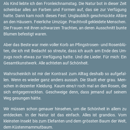
Als Kind lieb­te ich den Fron­leich­nams­tag. Die Natur bot in die­ser Zeit
schein­bar alles an Far­ben und For­men auf, das sie zur Ver­fü­gung
hatte. Dann kam noch die­ses Fest. Un­glaub­lich ge­schmück­te Al­tä­re
an den Häu­sern. Fei­er­li­che Um­zü­ge. Pracht­voll ge­klei­de­te Men­schen.
Die Frau­en mit ihren schwar­zen Trach­ten, an deren Aus­schnitt bunte
Blu­men be­fes­tigt waren.
Aber das Beste war mein vol­ler Korb an Pfingst­ro­sen- und Ro­sen­blü­
ten, die ich mit Be­dacht so streu­te, dass ich auch am Ende des Um­
zugs noch etwas zur Ver­fü­gung hatte. Und die Lie­der. Für mich: Ein
Ge­samt­kunst­werk. Alle ach­te­ten auf Schön­heit.
Wahr­schein­lich ist mir der Kon­trast zum All­tag des­halb so auf­ge­fal­
len. Wenn es wie­der ganz an­ders aus­sah. Die Stadt eher grau. Men­
schen in de­zen­ter Klei­dung. Kaum eine/r roch mal an den Rosen, die
sich ent­ge­gen­reck­ten. Ge­schwei­ge denn, dass je­mand auf sei­nem
Weg ge­sun­gen hätte.
Wir müs­sen schon ge­nau­er hin­se­hen, um die Schön­heit in allem zu
ent­de­cken. In der Natur ist das ein­fach. Alles ist gran­di­os. Vom
kleins­ten In­sekt bis zum Ele­fan­ten und dem gröss­ten Baum der Welt,
dem Küs­ten­mam­mut­baum.