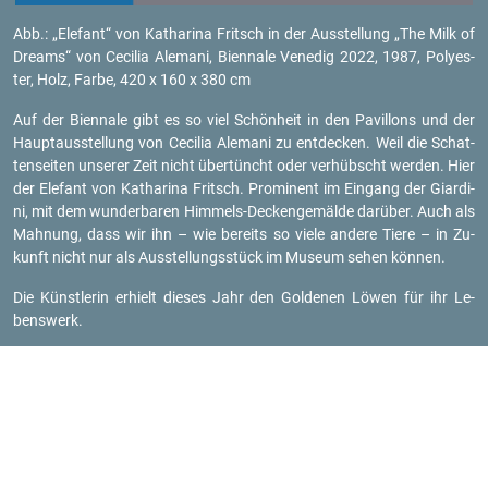
Abb.: „Ele­fant“ von Ka­tha­ri­na Fritsch in der Aus­stel­lung „The Milk of
Dreams“ von Ce­ci­lia Ale­ma­ni, Bi­en­na­le Ve­ne­dig 2022, 1987, Po­ly­es­
ter, Holz, Farbe, 420 x 160 x 380 cm
Auf der Bi­en­na­le gibt es so viel Schön­heit in den Pa­vil­lons und der
Haupt­aus­stel­lung von Ce­ci­lia Ale­ma­ni zu ent­de­cken. Weil die Schat­
ten­sei­ten un­se­rer Zeit nicht über­tüncht oder ver­hübscht wer­den. Hier
der Ele­fant von Ka­tha­ri­na Fritsch. Pro­mi­nent im Ein­gang der Gi­ar­di­
ni, mit dem wun­der­ba­ren Him­mels-De­cken­ge­mäl­de dar­über. Auch als
Mah­nung, dass wir ihn – wie be­reits so viele an­de­re Tiere – in Zu­
kunft nicht nur als Aus­stel­lungs­stück im Mu­se­um sehen kön­nen.
Die Künst­le­rin er­hielt die­ses Jahr den Gol­de­nen Löwen für ihr Le­
bens­werk.