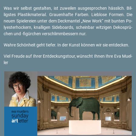
Was wir selbst ge­stal­ten, ist zu­wei­len aus­ge­spro­chen häss­lich. Bil­
ligs­tes Plas­tik­ma­te­ri­al. Grau­en­haf­te Far­ben. Lieb­lo­se For­men. Die
neuen Spie­le­rei­en unter dem Deck­man­tel „New Work“ mit bun­ten Po­
ly­est­er­ho­ckern, knal­li­gen Si­de­boards, schein­bar wit­zi­gen De­kos­prü­
chen und -fi­gür­chen ver­schlimm­bes­sern nur.
Wahre Schön­heit geht tie­fer. In der Kunst kön­nen wir sie ent­de­cken.
Viel Freu­de auf Ihrer Ent­de­ckungs­tour,
wünscht Ihnen Ihre Eva Mu­el­
ler