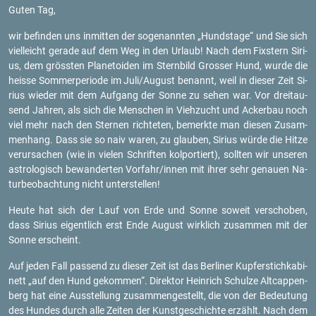
Guten Tag,
wir be­fin­den uns in­mit­ten der so­ge­nann­ten „Hunds­ta­ge“ und Sie sich
viel­leicht ge­ra­de auf dem Weg in den Ur­laub! Nach dem Fix­stern Si­ri­
us, dem gröss­ten Pla­ne­to­iden im Stern­bild Gros­ser Hund, wurde die
heis­se Som­mer­pe­ri­ode im Juli/Au­gust be­nannt, weil in die­ser Zeit Si­
ri­us wie­der mit dem Auf­gang der Sonne zu sehen war. Vor drei­tau­
send Jah­ren, als sich die Men­schen in Vieh­zucht und Acker­bau noch
viel mehr nach den Ster­nen rich­te­ten, be­merk­te man die­sen Zu­sam­
men­hang. Dass sie so naiv waren, zu glau­ben, Si­ri­us würde die Hitze
ver­ur­sa­chen (wie in vie­len Schrif­ten kol­por­tiert), soll­ten wir un­se­ren
as­tro­lo­gisch be­wan­der­ten Vor­fahr/innen mit ihrer sehr ge­nau­en Na­
tur­be­ob­ach­tung nicht un­ter­stel­len!
Heute hat sich der Lauf von Erde und Sonne so­weit ver­scho­ben,
dass Si­ri­us ei­gent­lich erst Ende Au­gust wirk­lich zu­sam­men mit der
Sonne er­scheint.
Auf jeden Fall pas­send zu die­ser Zeit ist das Ber­li­ner Kup­fer­stich­ka­bi­
nett „auf den Hund ge­kom­men“. Di­rek­tor Hein­rich Schul­ze Alt­cap­pen­
berg hat eine Aus­stel­lung zu­sam­men­ge­stellt, die von der Be­deu­tung
des Hun­des durch alle Zei­ten der Kunst­ge­schich­te er­zählt. Nach dem