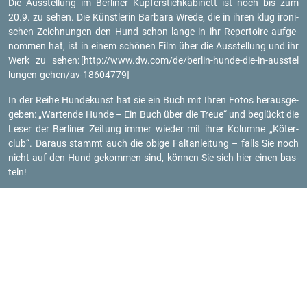
Die Aus­stel­lung im Ber­li­ner Kup­fer­stich­ka­bi­nett ist noch bis zum
20.9. zu sehen. Die Künst­le­rin Bar­ba­ra Wrede, die in ihren klug iro­ni­
schen Zeich­nun­gen den Hund schon lange in ihr Re­per­toire auf­ge­
nom­men hat, ist in einem schö­nen Film über die Aus­stel­lung und ihr
Werk zu sehen:
[http://​www.​dw.​com/​de/​berlin-​hunde-​die-​in-​aus​stel​
lung​en-​gehen/​av-​18604779]
In der Reihe Hun­de­kunst hat sie ein Buch mit Ihren Fotos her­aus­ge­
ge­ben: „War­ten­de Hunde – Ein Buch über die Treue“ und be­glückt die
Leser der Ber­li­ner Zei­tung immer wie­der mit ihrer Ko­lum­ne „Kö­ter­
club“. Dar­aus stammt auch die obige Falt­an­lei­tung – falls Sie noch
nicht auf den Hund ge­kom­men sind, kön­nen Sie sich hier einen bas­
teln!