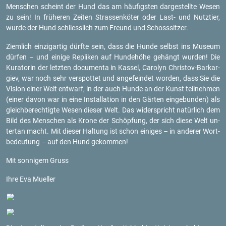
Men­schen scheint der Hund das am häu­figs­ten dar­ge­stell­te Wesen
zu sein! In frü­he­ren Zei­ten Stras­sen­kö­ter oder Last- und Nutz­tier,
wurde der Hund schliess­lich zum Freund und Schoss­sit­zer.
Ziem­lich ein­zig­ar­tig dürf­te sein, dass die Hunde selbst ins Mu­se­um
dür­fen – und ei­ni­ge Re­pli­ken auf Hun­de­hö­he ge­hängt wur­den! Die
Ku­ra­to­rin der letz­ten do­cu­men­ta in Kas­sel, Car­o­lyn Chris­tov-Barkar­
giev, war noch sehr ver­spot­tet und an­ge­fein­det wor­den, dass Sie die
Vi­si­on einer Welt ent­warf, in der auch Hunde an der Kunst teil­neh­men
(einer davon war in eine In­stal­la­ti­on in den Gär­ten ein­ge­bun­den) als
gleich­be­rech­tig­te Wesen die­ser Welt. Das wi­der­spricht na­tür­lich dem
Bild des Men­schen als Krone der Schöp­fung, der sich diese Welt un­
ter­tan macht. Mit die­ser Hal­tung ist schon ei­ni­ges – in an­de­rer Wort­
be­deu­tung – auf den Hund ge­kom­men!
Mit son­ni­gem Gruss
Ihre Eva Mu­el­ler