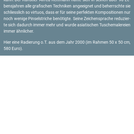
bens­jah­ren alle gra­fi­schen Tech­ni­ken an­ge­eig­net und be­herrsch­te sie
schliess­lich so vir­tu­os, dass er für seine per­fek­ten Kom­po­si­tio­nen nur
noch we­ni­ge Pin­sel­stri­che be­nö­tig­te. Seine Zei­chen­spra­che re­du­zier­
te sich da­durch immer mehr und wurde asia­ti­schen Tu­sche­ma­le­rei­en
immer ähn­li­cher.
Hier eine Ra­die­rung o.T. aus dem Jahr 2000 (im Rah­men 50 x 50 cm,
580 Euro).