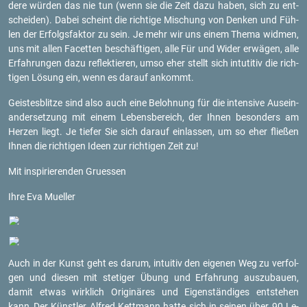
de­re wür­den das nie tun (wenn sie die Zeit dazu haben, sich zu ent­
schei­den). Dabei scheint die rich­ti­ge Mi­schung von Den­ken und Füh­
len der Er­folgs­fak­tor zu sein. Je mehr wir uns einem Thema wid­men,
uns mit allen Fa­cet­ten be­schäf­ti­gen, alle Für und Wider er­wä­gen, alle
Er­fah­run­gen dazu re­flek­tie­ren, umso eher stellt sich in­tu­ti­tiv die rich­
ti­gen Lö­sung ein, wenn es dar­auf an­kommt.
Geis­tes­blit­ze sind also auch eine Be­loh­nung für die in­ten­si­ve Aus­ein­
an­der­set­zung mit einem Le­bens­be­reich, der Ihnen be­son­ders am
Her­zen liegt. Je tie­fer Sie sich dar­auf ein­las­sen, um so eher flie­ßen
Ihnen die rich­ti­gen Ideen zur rich­ti­gen Zeit zu!
Mit in­spi­rie­ren­den Gru­es­sen
Ihre Eva Mu­el­ler
Auch in der Kunst geht es darum, in­tui­tiv den ei­ge­nen Weg zu ver­fol­
gen und die­sen mit ste­ti­ger Übung und Er­fah­rung aus­zu­bau­en,
damit etwas wirk­lich Ori­gi­nä­res und Ei­gen­stän­di­ges ent­ste­hen
kann.
Der Künst­ler Al­fred Kett­mann hatte sich in sei­nen über 90 Le­