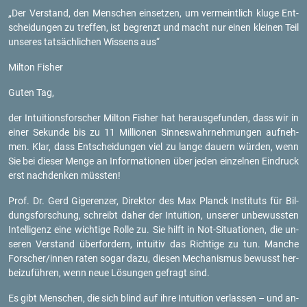
„Der Ver­stand, den Men­schen ein­set­zen, um ver­meint­lich kluge Ent­
schei­dun­gen zu tref­fen, ist be­grenzt und macht nur einen klei­nen Teil
un­se­res tat­säch­li­chen Wis­sens aus“
Mil­ton Fis­her
Guten Tag,
der In­tui­ti­ons­for­scher Mil­ton Fis­her hat her­aus­ge­fun­den, dass wir in
einer Se­kun­de bis zu 11 Mil­lio­nen Sin­nes­wahr­neh­mun­gen auf­neh­
men. Klar, dass Ent­schei­dun­gen viel zu lange dau­ern wür­den, wenn
Sie bei die­ser Menge an In­for­ma­tio­nen über jeden ein­zel­nen Ein­druck
erst nach­den­ken müss­ten!
Prof. Dr. Gerd Gi­ge­ren­zer, Di­rek­tor des Max Planck In­sti­tuts für Bil­
dungs­for­schung, schreibt daher der In­tui­ti­on, un­se­rer un­be­wuss­ten
In­tel­li­genz eine wich­ti­ge Rolle zu. Sie hilft in Not-Si­tua­tio­nen, die un­
se­ren Ver­stand über­for­dern, in­tui­tiv das Rich­ti­ge zu tun. Man­che
For­scher/innen raten sogar dazu, die­sen Me­cha­nis­mus be­wusst her­
bei­zu­füh­ren, wenn neue Lö­sun­gen ge­fragt sind.
Es gibt Men­schen, die sich blind auf ihre In­tui­ti­on ver­las­sen – und an­