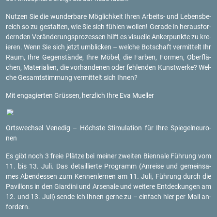
Nut­zen Sie die wun­der­ba­re Mög­lich­keit Ihren Ar­beits- und Le­bens­be­
reich so zu ge­stal­ten, wie Sie sich füh­len wol­len! Ge­ra­de in her­aus­for­
dern­den Ver­än­de­rungs­pro­zes­sen hilft es vi­su­el­le An­ker­punk­te zu kre­
ieren. Wenn Sie sich jetzt um­bli­cken – wel­che Bot­schaft ver­mit­telt Ihr
Raum, Ihre Ge­gen­stän­de, Ihre Möbel, die Far­ben, For­men, Ober­flä­
chen, Ma­te­ria­li­en, die vor­han­de­nen oder feh­len­den Kunst­wer­ke? Wel­
che Ge­samt­stim­mung ver­mit­telt sich Ihnen?
Mit en­ga­gier­ten Grüs­sen,
herz­lich Ihre Eva Mu­el­ler
Orts­wech­sel Ve­ne­dig – Höchs­te Sti­mu­la­ti­on für Ihre Spie­gel­neu­ro­
nen
Es gibt noch
3 freie Plät­ze
bei mei­ner zwei­ten Bi­en­na­le Füh­rung vom
11. bis 13. Juli. Das de­tail­lier­te Pro­gramm (An­rei­se und ge­mein­sa­
mes Abend­es­sen zum Ken­nen­ler­nen am 11. Juli, Füh­rung durch die
Pa­vil­lons in den Gi­ar­di­ni und Ar­se­na­le und wei­te­re Ent­de­ckun­gen am
12. und 13. Juli) sende ich Ihnen gerne zu – ein­fach hier per Mail an­
for­dern.