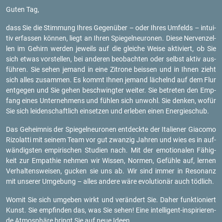
Guten Tag,
dass Sie die Stim­mung Ihres Ge­gen­über – oder Ihres Um­felds – in­tui­
tiv er­fas­sen kön­nen, liegt an Ihren Spie­gel­neu­ro­nen. Diese Ner­ven­zel­
len im Ge­hirn wer­den je­weils auf die glei­che Weise ak­ti­viert, ob Sie
sich etwas vor­stel­len, bei an­de­ren be­ob­ach­ten oder selbst aktiv aus­
füh­ren. Sie sehen je­mand in eine Zi­tro­ne beis­sen und in Ihnen zieht
sich alles zu­sam­men. Es kommt Ihnen je­mand lä­chelnd auf dem Flur
ent­ge­gen und Sie gehen be­schwing­ter wei­ter. Sie be­tre­ten den Emp­
fang eines Un­ter­neh­mens und füh­len sich un­wohl. Sie den­ken, wofür
Sie sich lei­den­schaft­lich ein­set­zen und er­le­ben einen En­er­gie­schub.
Das Ge­heim­nis der Spie­gel­neu­ro­nen ent­deck­te der Ita­lie­ner Gi­a­co­mo
Ri­zo­lat­ti mit sei­nem Team vor gut zwan­zig Jah­ren und wies es in auf­
wän­digs­ten em­pi­ri­schen Stu­di­en nach. Mit der emo­tio­na­len Fä­hig­
keit zur Em­pa­thie neh­men wir Wis­sen, Nor­men, Ge­füh­le auf, ler­nen
Ver­hal­tens­wei­sen, gu­cken sie uns ab. Wir sind immer in Re­so­nanz
mit un­se­rer Um­ge­bung – alles an­de­re wäre evo­lu­tio­när auch töd­lich.
Womit Sie sich um­ge­ben wirkt und ver­än­dert Sie. Daher funk­tio­niert
Kunst. Sie emp­fin­den das, was Sie sehen! Eine in­tel­li­gent-in­spi­rie­ren­
de At­mo­sphä­re bringt Sie auf neue Ideen.