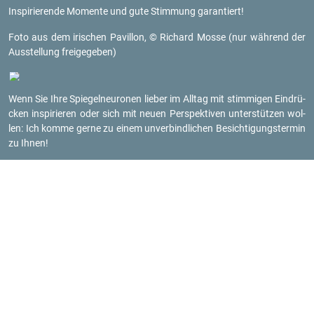
In­spi­rie­ren­de Mo­men­te und gute Stim­mung ga­ran­tiert!
Foto aus dem iri­schen Pa­vil­lon, © Ri­chard Mosse (nur wäh­rend der
Aus­stel­lung frei­ge­ge­ben)
Wenn Sie Ihre Spie­gel­neu­ro­nen lie­ber im All­tag mit stim­mi­gen Ein­drü­
cken in­spi­rie­ren oder sich mit neuen Per­spek­ti­ven un­ter­stüt­zen wol­
len: Ich komme gerne zu einem un­ver­bind­li­chen Be­sich­ti­gungs­ter­min
zu Ihnen!