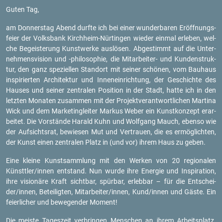
Guten Tag,
am Don­ners­tag Abend durf­te ich bei einer wun­der­ba­ren Er­öff­nungs­
fei­er der Volks­bank Kirch­heim-Nür­tin­gen wie­der ein­mal er­le­ben, wel­
che Be­geis­te­rung Kunst­wer­ke aus­lö­sen. Ab­ge­stimmt auf die Un­ter­
neh­mens­vi­si­on und -phi­lo­so­phie, die Mit­ar­bei­ter- und Kun­den­struk­
tur, den ganz spe­zi­el­len Stand­ort mit sei­ner schö­nen, vom Bau­haus
in­spi­rier­ten Ar­chi­tek­tur und In­nen­ein­rich­tung, der Ge­schich­te des
Hau­ses und sei­ner zen­tra­len Po­si­ti­on in der Stadt, hatte ich in den
letz­ten Mo­na­ten zu­sam­men mit der Pro­jekt­ver­ant­wort­li­chen Mar­ti­na
Wick und dem Mar­ke­ting­lei­ter Mar­kus Weber ein Kunst­kon­zept er­ar­
bei­tet. Die Vor­stän­de Ha­rald Kuhn und Wolf­gang Mauch, eben­so wie
der Auf­sichts­rat, be­wie­sen Mut und Ver­trau­en, die es er­mög­lich­ten,
der Kunst einen zen­tra­len Platz in (und vor) ihrem Haus zu geben.
Eine klei­ne Kunst­samm­lung mit den Wer­ken von 20 re­gio­na­len
Künsttler/innen ent­stand. Nun wurde ihre En­er­gie und In­spi­ra­ti­on,
ihre vi­sio­nä­re Kraft sicht­bar, spür­bar, er­leb­bar – für die Ent­schei­
der/innen, Be­tei­lig­ten, Mit­ar­bei­ter/innen, Kund/innen und Gäste. Ein
fei­er­li­cher und be­we­gen­der Mo­ment!
Die meis­te Ta­ges­zeit ver­brin­gen Men­schen an ihrem Ar­beits­platz.