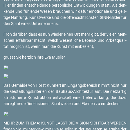
Hier fin­den ent­schei­den­de per­sön­li­che Ent­wick­lun­gen statt. Als den­
ken­de und füh­len­de Wesen brau­chen wir dafür emo­tio­na­le und geis­
ti­ge Nah­rung. Kunst­wer­ke sind die of­fen­sicht­lichs­ten SINN-Bil­der für
den Spi­rit eines Un­ter­neh­mens.
Froh dar­über, dass es nun wie­der einen Ort mehr gibt, der vie­len Men­
schen er­fahr­bar macht, welch we­sent­li­che Le­bens- und Ar­beit­qua­li­
tät mög­lich ist, wenn man die Kunst mit ein­be­zieht,
grüsst Sie herz­lich
Ihre Eva Mu­el­ler
Das Ge­mäl­de von Horst Kuh­nert im Ein­gangs­be­reich nimmt nicht nur
die Ge­stal­tungs­kri­te­ri­en der Bau­haus-Ar­chi­tek­tur auf. Die netz­ar­tig
struk­tu­rier­te Kon­struk­ti­on ent­wi­ckelt eine TIe­fen­wir­kung, die dazu
an­regt
neue Di­men­sio­nen, Sicht­wei­sen und Ebe­nen zu ent­de­cken.
MEHR ZUM THEMA: KUNST LÄSST DIE VI­SI­ON SICHT­BAR WER­DEN
fin­den Sie im
In­ter­view mit Eva Mu­el­ler in der neu­es­ten Aus­ga­be der