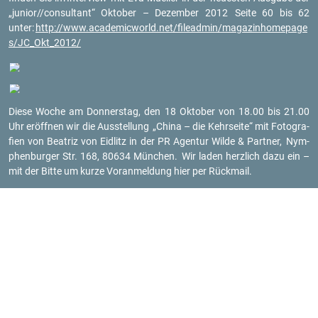
„ju­ni­or//con­sul­tant“
Ok­to­ber – De­zem­ber 2012
Seite 60 bis 62
unter:
http://​www.​aca​demi​cwor​ld.​net/​fileadmin/​mag​azin​home​page​
s/​JC_​Okt_​2012/
Diese Woche am Don­ners­tag, den 18 Ok­to­ber von 18.00 bis 21.00
Uhr er­öff­nen wir die Aus­stel­lung
„China – die Kehr­sei­te“ mit Fo­to­gra­
fi­en von Bea­triz von Eid­litz in der PR Agen­tur Wilde & Part­ner,
Nym­
phen­bur­ger Str. 168, 80634 Mün­chen.
Wir laden herz­lich dazu ein –
mit der Bitte um kurze Vor­an­mel­dung hier per Rück­mail.