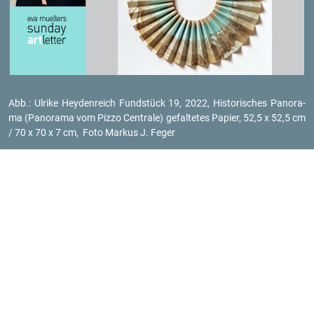
Abb.: Ul­ri­ke Heyden­reich Fund­stück 19, 2022, His­to­ri­sches Pan­ora­
ma (Pan­ora­ma vom Pizzo Cen­tra­le) ge­fal­te­tes Pa­pier, 52,5 x 52,5 cm
/ 70 x 70 x 7 cm, Foto Mar­kus J. Feger