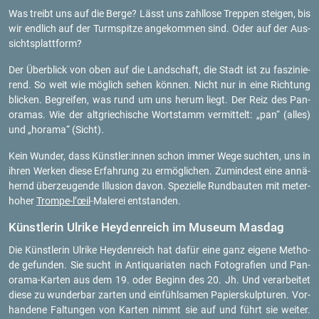
Was treibt uns auf die Berge? Lässt uns zahl­lo­se Trep­pen stei­gen, bis
wir end­lich auf der Turm­spit­ze an­ge­kom­men sind. Oder auf der Aus­
sichts­platt­form?
Der Über­blick von oben auf die Land­schaft, die Stadt ist zu fas­zi­nie­
rend. So weit wie mög­lich sehen kön­nen. Nicht nur in eine Rich­tung
bli­cken. Be­grei­fen, was rund um uns herum liegt. Der Reiz des Pan­
ora­mas. Wie der alt­grie­chi­sche Wort­stamm ver­mit­telt: „pan“ (alles)
und „ho­ra­ma“ (Sicht).
Kein Wun­der, dass Künst­ler:innen schon immer Wege such­ten, uns in
ihren Wer­ken diese Er­fah­rung zu er­mög­li­chen. Zu­min­dest eine an­nä­
hernd über­zeu­gen­de Il­lu­si­on davon. Spe­zi­el­le Rund­bau­ten mit me­ter­
ho­her
Trom­pe-l’œil
-Ma­le­rei ent­stan­den.
Künst­le­rin Ul­ri­ke Heyden­reich im Mu­se­um Mas­dag
Die Künst­le­rin Ul­ri­ke Heyden­reich hat dafür eine ganz ei­ge­ne Me­tho­
de ge­fun­den. Sie sucht in An­ti­qua­ria­ten nach Fo­to­gra­fi­en und Pan­
ora­ma-Kar­ten aus dem 19. oder Be­ginn des 20. Jh. Und ver­ar­bei­tet
diese zu wun­der­bar zar­ten und ein­fühl­sa­men Pa­pierskulp­tu­ren. Vor­
han­de­ne Fal­tun­gen von Kar­ten nimmt sie auf und führt sie wei­ter.