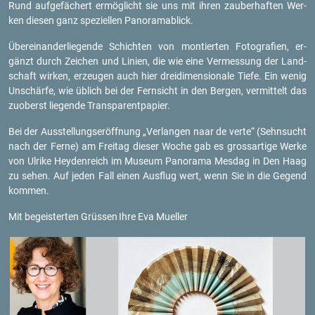
Rund auf­ge­fä­chert er­mög­licht sie uns mit ihren zau­ber­haf­ten Wer­
ken die­sen ganz spe­zi­el­len Pan­ora­ma­blick.
Über­ein­an­der­lie­gen­de Schich­ten von mon­tier­ten Fo­to­gra­fi­en, er­
gänzt durch Zei­chen und Li­ni­en, die wie eine Ver­mes­sung der Land­
schaft wir­ken, er­zeu­gen auch hier drei­di­men­sio­na­le Tiefe. Ein wenig
Un­schär­fe, wie üb­lich bei der Fern­sicht in den Ber­gen, ver­mit­telt das
zu­oberst lie­gen­de Trans­pa­rent­pa­pier.
Bei der Aus­stel­lungs­er­öff­nung „Ver­lan­gen naar de verte“ (Sehn­sucht
nach der Ferne) am Frei­tag die­ser Woche gab es gross­ar­ti­ge Werke
von Ul­ri­ke Heyden­reich im Mu­se­um Pan­ora­ma Mes­dag in Den Haag
zu sehen. Auf jeden Fall einen Aus­flug wert, wenn Sie in die Ge­gend
kom­men.
Mit be­geis­ter­ten Grüs­sen
Ihre Eva Mu­el­ler