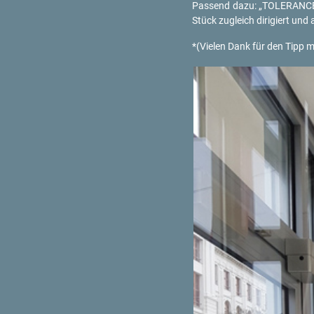
Pas­send dazu: „TO­LERAN­CE“ 
Stück zu­gleich di­ri­giert un
*(Vie­len Dank für den Tipp m