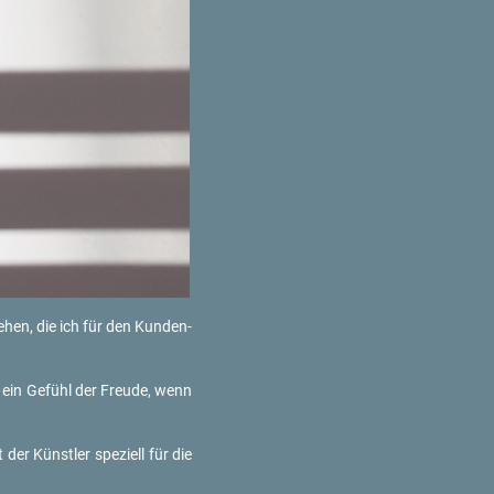
hen, die ich für den Kun­den­
r ein Ge­fühl der Freu­de, wenn
 der Künst­ler spe­zi­ell für die