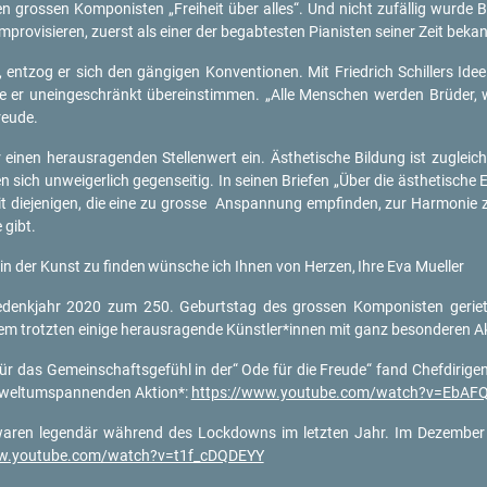
n gros­sen Kom­po­nis­ten „Frei­heit über alles“. Und nicht zu­fäl­lig wurde B
u im­pro­vi­sie­ren, zu­erst als einer der be­gab­tes­ten Pia­nis­ten sei­ner Zeit be
t, ent­zog er sich den gän­gi­gen Kon­ven­tio­nen. Mit Fried­rich Schil­lers Idee
­te er un­ein­ge­schränkt über­ein­stim­men. „Alle Men­schen wer­den Brü­der, 
eu­de.
inen her­aus­ra­gen­den Stel­len­wert ein. Äs­the­ti­sche Bil­dung ist zu­gleic
sich un­wei­ger­lich ge­gen­sei­tig. In sei­nen Brie­fen „Über die äs­the­ti­sch
it die­je­ni­gen, die eine zu gros­se An­span­nung emp­fin­den, zur Har­mo­ni
e gibt.
in der Kunst zu fin­den
wün­sche ich Ihnen von Her­zen,
Ihre Eva Mu­el­ler
denk­jahr 2020 zum 250. Ge­burts­tag des gros­sen Kom­po­nis­ten ge­riet 
 trotz­ten ei­ni­ge her­aus­ra­gen­de Künst­ler*innen mit ganz be­son­de­ren Ak
ür das Ge­mein­schafts­ge­fühl in der“ Ode für die Freu­de“ fand Chef­di­ri­ge
welt­um­span­nen­den Ak­ti­on*:
https://​www.​youtube.​com/​watch?​v=EbAF
 waren le­gen­där wäh­rend des Lock­downs im letz­ten Jahr. Im De­zem­ber 
w.​youtube.​com/​watch?​v=t1f_​cDQDEYY