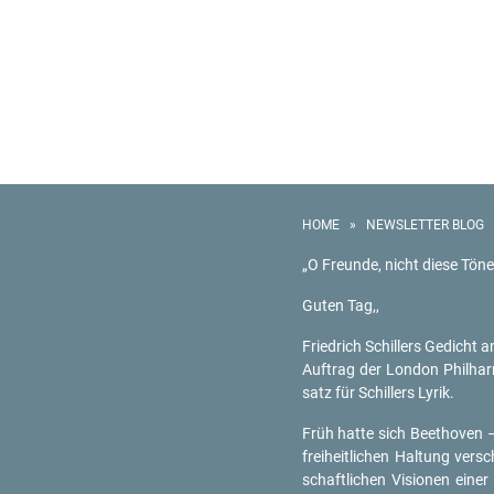
HOME
»
NEWSLETTER BLOG
„O Freun­de, nicht diese Töne
Guten Tag,,
Fried­rich Schil­lers Ge­dicht 
Auf­trag der Lon­don Phil­har­
satz für Schil­lers Lyrik.
Früh hatte sich Beet­ho­ven – v
frei­heit­li­chen Hal­tung ver­
schaft­li­chen Vi­sio­nen ein