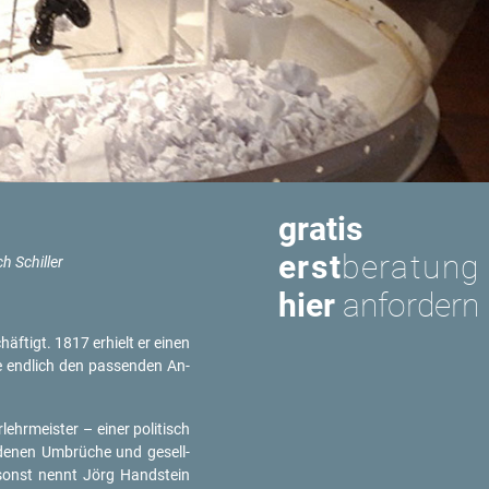
gratis
erst
beratung
ch Schil­ler
hier
anfordern
häf­tigt. 1817 er­hielt er einen
ie end­lich den pas­sen­den An­
ehr­meis­ter – einer po­li­tisch
n­de­nen Um­brü­che und ge­sell­
um­sonst nennt Jörg Hand­stein