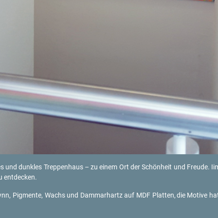
nges und dunk­les Trep­pen­haus – zu einem Ort der Schön­heit und Freu­de.
 ent­de­cken.
ynn, Pig­men­te, Wachs und Dam­mar­hartz auf MDF Plat­ten,
die Mo­ti­ve hat