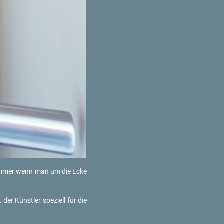
 Iim­mer wenn man um die Ecke
 der Künst­ler spe­zi­ell für die