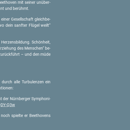
eet­ho­ven mit sei­ner un­über­
­kannt und be­rühmt.
 einer Ge­sell­schaft gleich­be­
wo dein sanf­ter Flü­gel weilt“
h Her­zens­bil­dung. Schön­heit,
e Er­zie­hung des Men­schen“ be­
e zu­rück­führt – und den müde
durch alle Tur­bu­len­zen ein
­tio­nen:
nt der Nürn­ber­ger Sym­pho­ni­
QDY-​Q3w
noch spiel­te er Beet­ho­vens