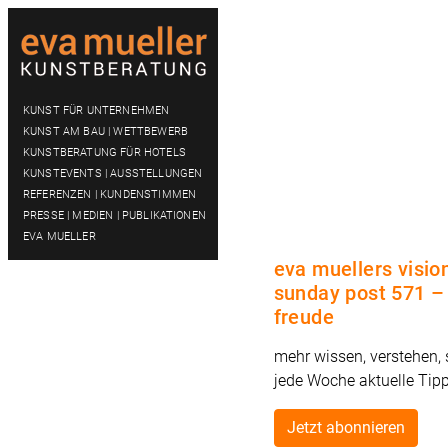
KUNST FÜR UNTERNEHMEN
KUNST AM BAU | WETTBEWERB
KUNSTBERATUNG FÜR HOTELS
KUNSTEVENTS | AUSSTELLUNGEN
REFERENZEN | KUNDENSTIMMEN
PRESSE | MEDIEN | PUBLIKATIONEN
EVA MUELLER
eva muellers visio
sunday post 571 –
freude
mehr wissen, verstehen,
jede Woche aktuelle Tip
Jetzt abonnieren