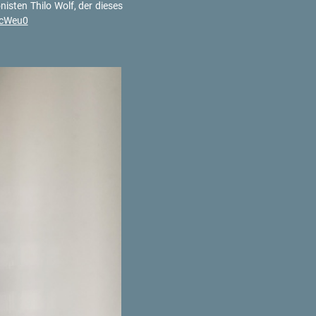
is­ten Thilo Wolf, der die­ses
yc​Weu0