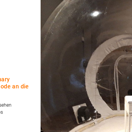
nary
 ode an die
 sehen
ps