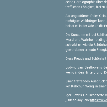
seine Hör­bio­gra­phie über de
treff­li­chen Fä­hig­keit, frei z
Als un­ge­stü­mer, frei­er Geis
rech­tig­ter Welt­bür­ger konn
heisst es in der Ode an die Fr
Die Kunst nimmt bei Schil­ler e
Moral und Wahr­heit be­din­gen 
schreibt er, wie die Schön­he
ge­wor­de­nen er­neu­te En­er­gi
Diese Freu­de und Schön­heit 
Lud­wig van Beet­ho­vens Ge­
wenig in den Hin­ter­grund. Dem
Einen tref­fen­den Aus­druck f
ker, Kah­chun Wong, in einer 
Igor Levit’s Haus­kon­zer­te
„Ode to Joy“ ein:
https://​ww