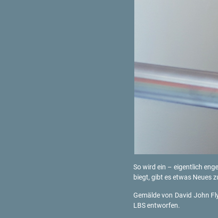
So wird ein – ei­gent­lich e
biegt, gibt es etwas Neues zu
Ge­mäl­de von David John Fl
LBS ent­wor­fen.