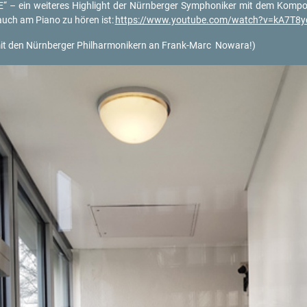
– ein wei­te­res High­light der Nürn­ber­ger Sym­pho­ni­ker mit dem Kom­po­n
d auch am Piano zu hören ist:
https://​www.​youtube.​com/​watch?​v=kA7​T8
it den Nürn­ber­ger Phil­har­mo­ni­kern an Frank-Marc No­wa­ra!)