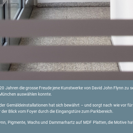
0 Jah­ren die gros­se Freu­de jene Kunst­wer­ke von David John Flynn zu se
 Mün­chen aus­wäh­len konn­te.
ät der Ge­mäld­e­instal­la­tio­nen hat sich be­währt – und sorgt nach wie vor fü
r der Blick vom Foyer durch die Ein­gangs­tü­re zum Park­be­reich.
ynn, Pig­men­te, Wachs und Dam­mar­hartz auf MDF Plat­ten,
die Mo­ti­ve hat