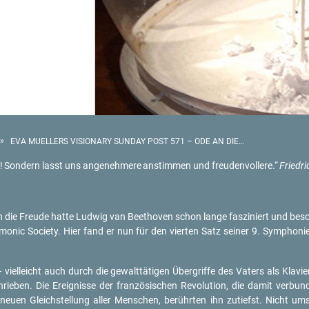
»
EVA MUELLERS VISIONARY SUNDAY POST 571 – ODE AN DIE FREUDE
!
Son­dern lasst uns an­ge­neh­me­re
an­stim­men und freu­den­vol­le­re.“
Fried­ri
an die Freu­de hatte Lud­wig van Beet­ho­ven schon lange fas­zi­niert und be­sc
mo­nic So­cie­ty. Hier fand er nun für den vier­ten Satz sei­ner 9. Sym­pho­n
iel­leicht auch durch die ge­walt­tä­ti­gen Über­grif­fe des Va­ters als Kla­vier­l
schrie­ben. Die Er­eig­nis­se der fran­zö­si­schen Re­vo­lu­ti­on, die damit ver­bu
er neuen Gleich­stel­lung aller Men­schen, be­rühr­ten ihn zu­tiefst. Nicht 