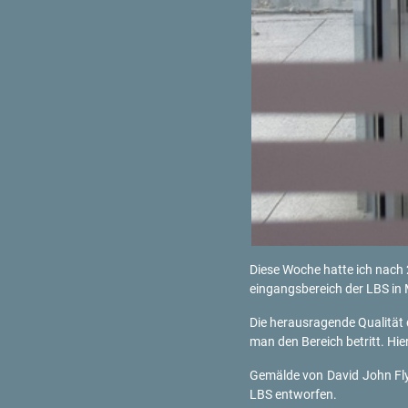
Diese Woche hatte ich nach 2
ein­gangs­be­reich der LBS in
Die her­aus­ra­gen­de Qua­li­t
man den Be­reich be­tritt. Hie
Ge­mäl­de von David John Fl
LBS ent­wor­fen.