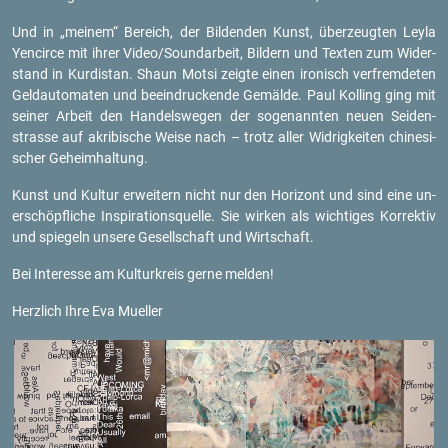
Und in „mei­nem“ Be­reich, der Bil­den­den Kunst, über­zeug­ten Leyla
Yen­cir­ce mit ihrer Video/Sound­ar­beit, Bil­dern und Tex­ten zum Wi­der­
stand in Kur­dis­tan. Shaun Motsi zeig­te einen iro­nisch ver­frem­de­ten
Geld­au­to­ma­ten und be­ein­dru­cken­de Ge­mäl­de. Paul Kol­ling ging mit
sei­ner Ar­beit den Han­dels­we­gen der so­ge­nann­ten neuen Sei­den­
stras­se auf akri­bi­sche Weise nach – trotz aller Wid­rig­kei­ten chi­ne­si­
scher Ge­heim­hal­tung.
Kunst und Kul­tur er­wei­tern nicht nur den Ho­ri­zont und sind eine un­
er­schöpf­li­che In­spi­ra­ti­ons­quel­le. Sie wir­ken als wich­ti­ges Kor­rek­tiv
und spie­geln un­se­re Ge­sell­schaft und Wirt­schaft.
Bei In­ter­es­se am Kul­tur­kreis gerne mel­den!
Herz­lich Ihre Eva Mu­el­ler