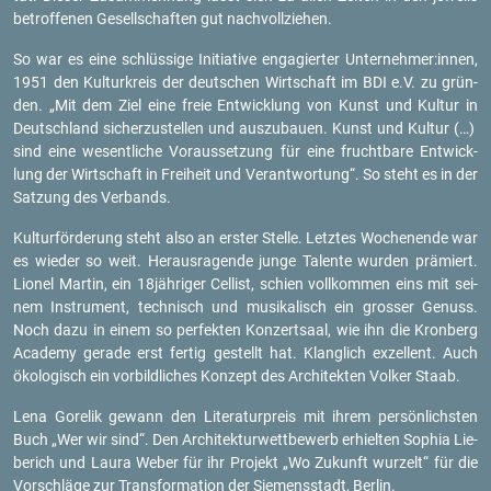
be­trof­fe­nen Ge­sell­schaf­ten gut nach­voll­zie­hen.
So war es eine schlüs­si­ge In­itia­ti­ve en­ga­gier­ter Un­ter­neh­mer:innen,
1951 den Kul­tur­kreis der deut­schen Wirt­schaft im BDI e.V. zu grün­
den. „Mit dem Ziel eine freie Ent­wick­lung von Kunst und Kul­tur in
Deutsch­land si­cher­zu­stel­len und aus­zu­bau­en. Kunst und Kul­tur (…)
sind eine we­sent­li­che Vor­aus­set­zung für eine frucht­ba­re Ent­wick­
lung der Wirt­schaft in Frei­heit und Ver­ant­wor­tung“. So steht es in der
Sat­zung des Ver­bands.
Kul­tur­för­de­rung steht also an ers­ter Stel­le. Letz­tes Wo­chen­en­de war
es wie­der so weit. Her­aus­ra­gen­de junge Ta­len­te wur­den prä­miert.
Lio­nel Mar­tin, ein 18jäh­ri­ger Cel­list, schien voll­kom­men eins mit sei­
nem In­stru­ment, tech­nisch und mu­si­ka­lisch ein gros­ser Ge­nuss.
Noch dazu in einem so per­fek­ten Kon­zert­saal, wie ihn die Kron­berg
Aca­de­my ge­ra­de erst fer­tig ge­stellt hat. Klang­lich ex­zel­lent. Auch
öko­lo­gisch ein vor­bild­li­ches Kon­zept des Ar­chi­tek­ten Vol­ker Staab.
Lena Go­re­lik ge­wann den Li­te­ra­tur­preis mit ihrem per­sön­lichs­ten
Buch „Wer wir sind“. Den Ar­chi­tek­tur­wett­be­werb er­hiel­ten So­phia Lie­
be­rich und Laura Weber für ihr Pro­jekt „Wo Zu­kunft wur­zelt“ für die
Vor­schlä­ge zur Trans­for­ma­ti­on der Sie­mens­stadt, Ber­lin.