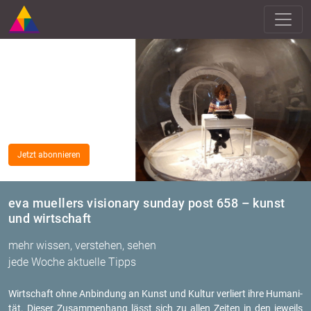
Jetzt abonnieren
eva muellers visionary sunday post 658 – kunst
und wirtschaft
mehr wissen, verstehen, sehen
jede Woche aktuelle Tipps
Wirt­schaft ohne An­bin­dung an Kunst und Kul­tur ver­liert ihre Hu­ma­ni­
tät. Die­ser Zu­sam­men­hang lässt sich zu allen Zei­ten in den je­weils