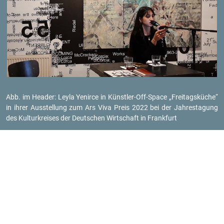
Abb. im Hea­der: Leyla Ye­nir­ce in Künst­ler-Off-Space „Frei­tags­kü­che“
in ihrer Aus­stel­lung zum Ars Viva Preis 2022 bei der Jah­res­ta­gung
des Kul­tur­krei­ses der Deut­schen Wirt­schaft in Frank­furt