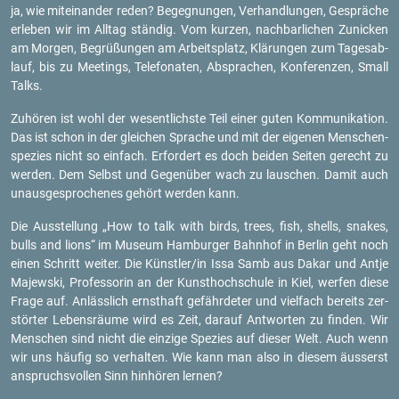
ja, wie mit­ein­an­der reden? Be­geg­nun­gen, Ver­hand­lun­gen, Ge­sprä­che
er­le­ben wir im All­tag stän­dig. Vom kur­zen, nach­bar­li­chen Zu­ni­cken
am Mor­gen, Be­grü­ßun­gen am Ar­beits­platz, Klä­run­gen zum Ta­ges­ab­
lauf, bis zu Mee­tings, Te­le­fo­na­ten, Ab­spra­chen, Kon­fe­ren­zen, Small
Talks.
Zu­hö­ren ist wohl der we­sent­lichs­te Teil einer guten Kom­mu­ni­ka­ti­on.
Das ist schon in der glei­chen Spra­che und mit der ei­ge­nen Men­schen­
spe­zi­es nicht so ein­fach. Er­for­dert es doch bei­den Sei­ten ge­recht zu
wer­den. Dem Selbst und Ge­gen­über wach zu lau­schen. Damit auch
un­aus­ge­spro­che­nes ge­hört wer­den kann.
Die Aus­stel­lung „How to talk with birds, trees, fish, shells, sna­kes,
bulls and lions“ im Mu­se­um Ham­bur­ger Bahn­hof in Ber­lin geht noch
einen Schritt wei­ter. Die Künst­ler/in Issa Samb aus Dakar und Antje
Ma­je­w­ski, Pro­fes­so­rin an der Kunst­hoch­schu­le in Kiel, wer­fen diese
Frage auf. An­läss­lich ernst­haft ge­fähr­de­ter und viel­fach be­reits zer­
stör­ter Le­bens­räu­me wird es Zeit, dar­auf Ant­wor­ten zu fin­den. Wir
Men­schen sind nicht die ein­zi­ge Spe­zi­es auf die­ser Welt. Auch wenn
wir uns häu­fig so ver­hal­ten. Wie kann man also in die­sem äus­serst
an­spruchs­vol­len Sinn hin­hö­ren ler­nen?