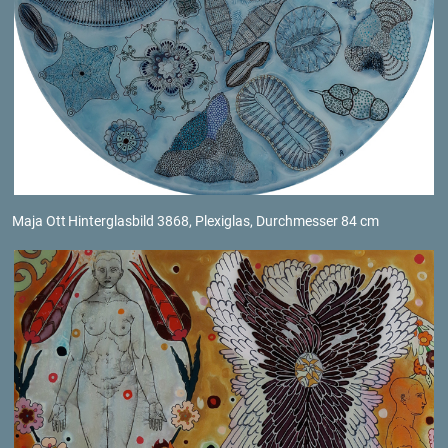
Maja Ott
Hin­ter­glas­bild 3868, Ple­xi­glas, Durch­mes­ser 84 cm