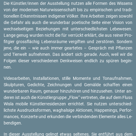
Die Künst­ler/innen der Aus­stel­lung nut­zen alle For­men des Wis­sens
von der mo­der­nen Na­tur­wis­sen­schaft bis zu em­pi­ri­schen und tra­di­
tio­nel­len Er­kennt­nis­sen in­di­ge­ner Völ­ker. Ihre Ar­bei­ten zei­gen so­wohl
die Ge­fahr als auch die wun­der­bar poe­ti­sche Seite einer Vi­si­on von
wech­sel­sei­ti­gen Be­zie­hun­gen mit un­ter­schied­lichs­ten Le­be­we­sen.
Lange genug wur­den nicht die für ver­rückt er­klärt, die aus rei­ner Pro­
fit­gier gross­flä­chig Le­bens­räu­me ver­gif­ten und zer­stö­ren. Son­dern
jene, die ein – wie auch immer ge­ar­te­tes – Ge­spräch mit Pflan­zen
und Tier­welt auf­neh­men. Das än­dert sich ge­ra­de. Auch, weil wir die
Fol­gen die­ser ver­schie­de­nen Denk­wei­sen end­lich zu spü­ren be­gin­
nen.
Vi­deo­ar­bei­ten, In­stal­la­tio­nen, stil­le Mo­men­te und Ton­auf­nah­men,
Skulp­tu­ren, Ge­dich­te, Zeich­nun­gen und Ge­mäl­de schaf­fen einen
wun­der­ba­ren Raum, ge­nau­er hin­zu­hö­ren und hin­zu­se­hen. Unter an­
de­ren ist auch die Künst­ler­grup­pe „Flow“ ver­tre­ten, die auf dem Fluss
Wisla mo­bi­le Künst­ler­re­si­den­zen er­rich­tet. Sie nut­zen un­ter­schied­
lichs­te Aus­drucks­for­men, wag­hal­si­ge Ak­tio­nen, Hap­pe­nings, Per­for­
man­ces, Kon­zer­te und er­kun­den die ver­bin­den­den Ele­men­te alles Le­
ben­di­gen.
In die­ser Aus­stel­lung ge­lingt etwas sel­te­nes. Sie ent­führt aus dem