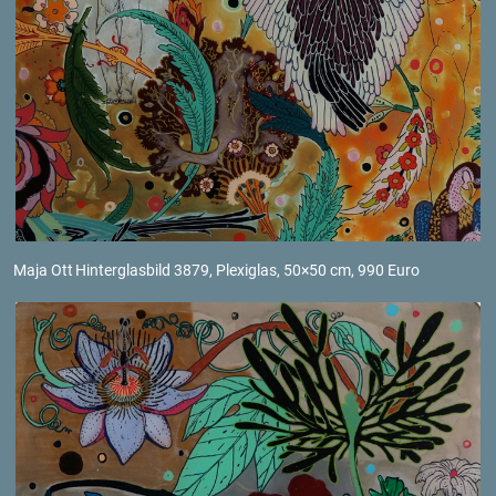
Maja Ott
Hin­ter­glas­bild 3879, Ple­xi­glas, 50×50 cm, 990 Euro