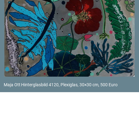
Maja Ott
Hin­ter­glas­bild 4120, Ple­xi­glas, 30×30 cm, 500 Euro