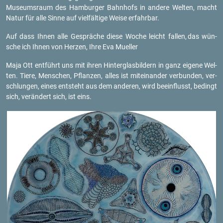
Mu­se­ums­raum des Ham­bur­ger Bahn­hofs in an­de­re Wel­ten, macht
Natur für alle Sinne auf viel­fäl­ti­ge Weise er­fahr­bar.
Auf dass Ihnen alle Ge­sprä­che diese Woche leicht fal­len,
das wün­
sche ich Ihnen von Her­zen, Ihre Eva Mu­el­ler
Maja Ott ent­führt uns mit ihren Hin­ter­glas­bil­dern in ganz ei­ge­ne Wel­
ten. Tiere, Men­schen, Pflan­zen, alles ist mit­ein­an­der ver­bun­den, ver­
schlun­gen, eines ent­steht aus dem an­de­ren, wird be­ein­flusst, be­dingt
sich, ver­än­dert sich, ist eins.