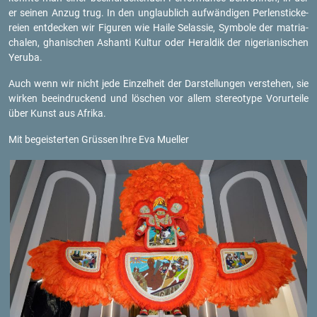
er sei­nen Anzug trug. In den un­glaub­lich auf­wän­di­gen Per­len­sti­cke­
rei­en ent­de­cken wir Fi­gu­ren wie Haile Sel­as­sie, Sym­bo­le der ma­tri­a­
cha­len, gha­ni­schen As­han­ti Kul­tur oder He­ral­dik der ni­ge­ria­ni­schen
Ye­ru­ba.
Auch wenn wir nicht jede Ein­zel­heit der Dar­stel­lun­gen ver­ste­hen, sie
wir­ken be­ein­dru­ckend und lö­schen vor allem ste­reo­ty­pe Vor­ur­tei­le
über Kunst aus Afri­ka.
Mit be­geis­ter­ten Grüs­sen
Ihre Eva Mu­el­ler