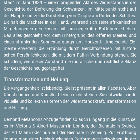
stad“ im Jahr 1839 – einem prä­gen­den Akt des Wi­der­stands in der
Ge­schich­te der Be­frei­ung der Schwar­zen. Im Mit­tel­punkt steht auf
der Haupt­schür­ze die Dar­stel­lung von Cinqué am Ruder des Schif­fes.
ER hält die Ma­che­te in der Hand, wäh­rend sich seine afri­ka­ni­schen
Mit­ge­fan­ge­nen ge­mein­sam mit ihm gegen ihre Ent­füh­rer er­he­ben.
Das alles ge­schieht vor dem Hin­ter­grund des of­fe­nen Mee­res und
eines strah­len­den Son­nen­auf­gangs am Ho­ri­zont. Um­ge­ben­de Ele­
men­te er­wei­tern die Er­zäh­lung durch Ge­richts­sze­nen mit his­to­ri­
schen Per­sön­lich­kei­ten, die mit dem Fall in Ver­bin­dung ste­hen. Sie
schil­dern, wie die­ser Auf­stand die mo­ra­li­sche und recht­li­che Bi­lanz
der Ge­schich­te neu ge­prägt hat.
Trans­for­ma­ti­on und Hei­lung
Die Ver­gan­gen­heit ist le­ben­dig. Sie ist prä­sent in allen Fa­cet­ten. Aber
Künst­le­rin­nen und Künst­ler blei­ben nicht ste­hen. Sie ent­wi­ckeln in­di­
vi­du­el­le und kol­lek­ti­ve For­men der Wi­der­stands­kraft, Trans­for­ma­ti­on
und Hei­lung.
De­mond Me­lan­cons An­zü­ge fin­den so auch Ein­gang in die Kunst, sei
es im Vic­to­ria & Al­bert Mu­se­um in Lon­don, der Bi­en­na­le in Syd­ney,
der Art Miami oder nun auf der Bi­en­na­le in Ve­ne­dig. Zur Er­öff­nung
konn­te man einer be­ein­dru­cken­den Per­for­mance bei­woh­nen, in der