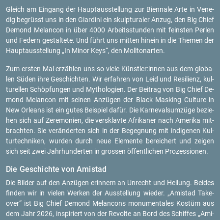
Gleich am Ein­gang der Haupt­aus­stel­lung zur Bi­en­na­le Arte in Ve­ne­
dig be­grüsst uns in den Gi­ar­di­ni ein skulp­tu­ra­ler Anzug, den Big Chief
De­mond Me­lan­con in über 4000 Ar­beits­stun­den mit feins­ten Per­len
und Fe­dern ge­stal­te­te. Und führt uns mit­ten hin­ein in die The­men der
Haupt­aus­stel­lung „In Minor Keys“, den Moll­ton­ar­ten.
Zum ers­ten Mal er­zäh­len uns so viele Künst­ler:innen aus dem glo­ba­
len Süden ihre Ge­schich­ten. Wir er­fah­ren von Leid und Resi­li­enz, kul­
tu­rel­len Schöp­fun­gen und My­tho­lo­gi­en. Der Bei­trag von Big Chief De­
mond Me­lan­con mit sei­nen An­zü­gen der Black Mas­king Cul­tu­re in
New Or­leans ist ein gutes Bei­spiel dafür. Die Kar­ne­vals­um­zü­ge be­zie­
hen sich auf Ze­re­mo­ni­en, die ver­sklav­te Afri­ka­ner nach Ame­ri­ka mit­
brach­ten. Sie ver­än­der­ten sich in der Be­geg­nung mit in­di­ge­nen Kul­
tur­tech­ni­ken, wur­den durch neue Ele­men­te be­rei­chert und zei­gen
sich seit zwei Jahr­hun­der­ten in gros­sen öf­fent­li­chen Pro­zes­sio­nen.
Die Ge­schich­te von Ami­stad
Die Bil­der auf den An­zü­gen er­in­nern an Un­recht und Hei­lung. Bei­des
fin­den wir in vie­len Wer­ken der Aus­stel­lung wie­der. „Ami­stad Take­
over“ ist Big Chief De­mond Me­lan­cons mo­nu­men­ta­les Kos­tüm aus
dem Jahr 2026, in­spi­riert von der Re­vol­te an Bord des Schif­fes „Ami­