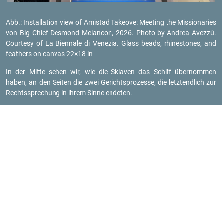
Abb.: In­stal­la­ti­on view of Ami­stad Take­ove: Mee­ting the Mis­sio­na­ries
von Big Chief Des­mond Me­lan­con, 2026. Photo by An­drea Avezzù.
Cour­te­sy of La Bi­en­na­le di Ve­ne­zia. Glass beads, rhi­nes­to­nes, and
fea­thers on can­vas 22×18 in
In der Mitte sehen wir, wie die Skla­ven das Schiff über­nom­men
haben, an den Sei­ten die zwei Ge­richts­pro­zes­se, die letzt­end­lich zur
Rechts­spre­chung in ihrem Sinne en­de­ten.