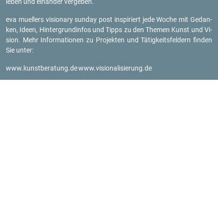
le­ben und ein­an­der ver­ge­ben.
eva mu­el­lers vi­sio­na­ry sun­day post in­spi­riert jede Woche mit Ge­dan­
ken, Ideen, Hin­ter­grund­in­fos und Tipps zu den The­men Kunst und Vi­
si­on. Mehr In­for­ma­tio­nen zu Pro­jek­ten und Tä­tig­keits­fel­dern fin­den
Sie unter:
www.​kun​stbe​ratu​ng.​de
www.​vis​iona​lisi​erun​g.​de