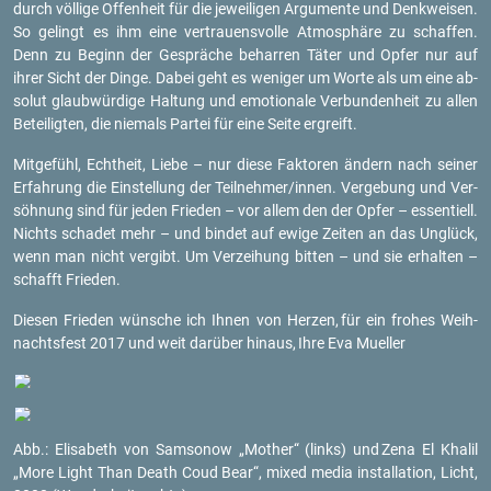
durch völ­li­ge Of­fen­heit für die je­wei­li­gen Ar­gu­men­te und Denk­wei­sen.
So ge­lingt es ihm eine ver­trau­ens­vol­le At­mo­sphä­re zu schaf­fen.
Denn zu Be­ginn der Ge­sprä­che be­har­ren Täter und Opfer nur auf
ihrer Sicht der Dinge. Dabei geht es we­ni­ger um Worte als um eine ab­
so­lut glaub­wür­di­ge Hal­tung und emo­tio­na­le Ver­bun­den­heit zu allen
Be­tei­lig­ten, die nie­mals Par­tei für eine Seite er­greift.
Mit­ge­fühl, Echt­heit, Liebe – nur diese Fak­to­ren än­dern nach sei­ner
Er­fah­rung die Ein­stel­lung der Teil­neh­mer/innen. Ver­ge­bung und Ver­
söh­nung sind für jeden Frie­den – vor allem den der Opfer – es­sen­ti­ell.
Nichts scha­det mehr – und bin­det auf ewige Zei­ten an das Un­glück,
wenn man nicht ver­gibt. Um Ver­zei­hung bit­ten – und sie er­hal­ten –
schafft Frie­den.
Die­sen Frie­den wün­sche ich Ihnen von Her­zen,
für ein fro­hes Weih­
nachts­fest 2017 und weit dar­über hin­aus,
Ihre Eva Mu­el­ler
Abb.: Eli­sa­beth von Sam­so­now „Mo­ther“ (links) und
Zena El Kha­lil
„More Light Than Death Coud Bear“, mixed media in­stal­la­ti­on, Licht,