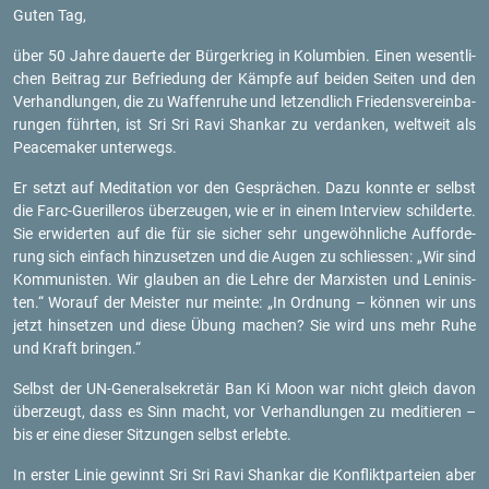
Guten Tag,
über 50 Jahre dau­er­te der Bür­ger­krieg in Ko­lum­bi­en. Einen we­sent­li­
chen Bei­trag zur Be­frie­dung der Kämp­fe auf bei­den Sei­ten und den
Ver­hand­lun­gen, die zu Waf­fen­ru­he und let­zend­lich Frie­dens­ver­ein­ba­
run­gen führ­ten, ist Sri Sri Ravi Shan­kar zu ver­dan­ken, welt­weit als
Peace­maker un­ter­wegs.
Er setzt auf Me­di­ta­ti­on vor den Ge­sprä­chen. Dazu konn­te er selbst
die Farc-Gue­ril­le­ros über­zeu­gen, wie er in einem In­ter­view schil­der­te.
Sie er­wi­der­ten auf die für sie si­cher sehr un­ge­wöhn­li­che Auf­for­de­
rung sich ein­fach hin­zu­set­zen und die Augen zu schlies­sen: „Wir sind
Kom­mu­nis­ten. Wir glau­ben an die Lehre der Mar­xis­ten und Le­ni­nis­
ten.“ Wor­auf der Meis­ter nur mein­te: „In Ord­nung – kön­nen wir uns
jetzt hin­set­zen und diese Übung ma­chen? Sie wird uns mehr Ruhe
und Kraft brin­gen.“
Selbst der UN-Ge­ne­ral­se­kre­tär Ban Ki Moon war nicht gleich davon
über­zeugt, dass es Sinn macht, vor Ver­hand­lun­gen zu me­di­tie­ren –
bis er eine die­ser Sit­zun­gen selbst er­leb­te.
In ers­ter Linie ge­winnt Sri Sri Ravi Shan­kar die Kon­flikt­par­tei­en aber