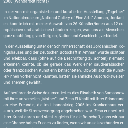
2008 (Wand­ar­beit rechts)
In der von mir or­ga­ni­sier­ten und ku­ra­tier­ten Aus­stel­lung „To­ge­ther“
im Na­tio­nal­mu­se­um „Na­tio­nal Gal­le­ry of Fine Arts“ Amman, Jor­da­ni­
en, konn­te ich mit mei­ner Aus­wahl von 26 Künst­ler/innen aus 12 eu­
ro­päi­schen und ara­bi­schen Län­dern zei­gen, was uns als Men­schen,
ganz un­ab­hän­gig von Re­li­gi­on, Na­ti­on und Ge­schlecht, ver­bin­det.
In der Aus­stel­lung unter der Schirm­herr­schaft des Jor­da­ni­schen Kö­
nigs­hau­ses und der Deut­schen Bot­schaft in Amman wurde sicht­bar
und er­leb­bar, dass (ohne auf die Be­schrif­tung zu ach­ten) nie­mand
er­ken­nen konn­te, ob sie ge­ra­de das Werk einer sau­di-ara­bi­schen
oder fran­zö­si­schen Künst­le­rin be­trach­te­ten. Ob­wohl sich die Künst­
ler/innen vor­her nicht kann­ten, hat­ten sie ähn­li­che Aus­drucks­wei­sen
und The­men ge­wählt.
Auf be­rüh­ren­de Weise do­ku­men­tier­ten dies Eli­sa­beth von Sam­so­now
mit ihrer uni­ver­sel­len „Mo­ther“ und Zena El Kha­lil mit ihrer Er­in­ne­rung
an eine Freun­din, die im Li­ba­non­krieg 2006 im Kran­ken­haus ver­
starb, weil die Strom­ver­sor­gung ab­ge­bro­chen war. Zena er­in­nert mit
ihrer Kunst daran und steht zu­gleich für die Bot­schaft, dass wir nur
eine Chan­ce haben Frie­den zu fin­den, wenn wir uns als ver­bun­den er­