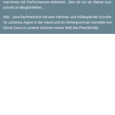
mer/innen mit Per­for­man­ces ein­bin­det… dies ist nur ein klei­ner Aus­
schnitt an Mög­lich­kei­ten…
Abb.: Jens Rech­ten­bach mit dem Him­mel- und Höl­le­spiel der Künst­le­
rin Jo­han­na Ai­gner in der Hand und im Hin­ter­grund ein Ge­mäl­de von
Glo­ria Gans zu un­se­rer schö­nen neuen Welt des Plas­tik­mülls.