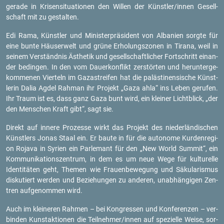
ge­ra­de in Kri­sen­si­tua­tio­nen den Wil­len der Künst­ler/innen Ge­sell­
schaft mit zu ge­stal­ten.
Edi Rama, Künst­ler und Mi­nis­ter­prä­si­dent von Al­ba­ni­en sorg­te für
eine bunte Häu­ser­welt und grüne Er­ho­lungs­zo­nen in Ti­ra­na, weil in
sei­nem Ver­ständ­nis Äs­the­tik und ge­sell­schaft­li­cher Fort­schritt ein­an­
der be­din­gen. In den vom Dau­er­kon­flikt zer­stör­ten und her­un­ter­ge­
kom­me­nen Vier­teln im Ga­za­strei­fen hat die pa­läs­ti­nen­si­sche Künst­
le­rin Dalia Agdel Rah­man ihr Pro­jekt „Gaza ahla“ ins Leben ge­ru­fen.
Ihr Traum ist es, dass ganz Gaza bunt wird, ein klei­ner Licht­blick, „der
den Men­schen Kraft gibt“, sagt sie.
Di­rekt auf in­ne­re Pro­zes­se wirkt das Pro­jekt des nie­der­län­di­schen
Künst­lers Jonas Staal ein. Er baute in für die au­to­no­me Kur­den­re­gi­
on Ro­ja­va in Sy­ri­en ein Par­le­mant für den „New World Sum­mit“, ein
Kom­mu­ni­ka­ti­ons­zen­trum, in dem es um neue Wege für kul­tu­rel­le
Iden­ti­tä­ten geht, The­men wie Frau­en­be­we­gung und Sä­ku­la­ris­mus
dis­ku­tiert wer­den und Be­zie­hun­gen zu an­de­ren, un­ab­hän­gi­gen Zen­
tren auf­ge­nom­men wird.
Auch im klei­ne­ren Rah­men – bei Kon­gres­sen und Kon­fe­ren­zen – ver­
bin­den Kunst­ak­tio­nen die Teil­neh­mer/innen auf spe­zi­el­le Weise, sor­