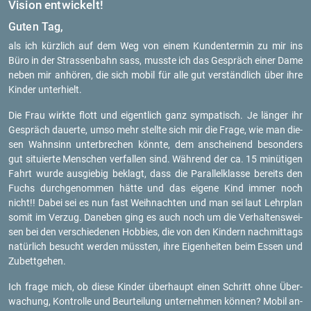
Vi­si­on ent­wi­ckelt!
Guten Tag,
als ich kürz­lich auf dem Weg von einem Kun­den­ter­min zu mir ins
Büro in der Stras­sen­bahn sass, muss­te ich das Ge­spräch einer Dame
neben mir an­hö­ren, die sich mobil für alle gut ver­ständ­lich über ihre
Kin­der un­ter­hielt.
Die Frau wirk­te flott und ei­gent­lich ganz sym­pa­tisch. Je län­ger ihr
Ge­spräch dau­er­te, umso mehr stell­te sich mir die Frage, wie man die­
sen Wahn­sinn un­ter­bre­chen könn­te, dem an­schei­nend be­son­ders
gut si­tu­ier­te Men­schen ver­fal­len sind. Wäh­rend der ca. 15 mi­nü­ti­gen
Fahrt wurde aus­gie­big be­klagt, dass die Par­al­lel­klas­se be­reits den
Fuchs durch­ge­nom­men hätte und das ei­ge­ne Kind immer noch
nicht!! Dabei sei es nun fast Weih­nach­ten und man sei laut Lehr­plan
somit im Ver­zug. Da­ne­ben ging es auch noch um die Ver­hal­tens­wei­
sen bei den ver­schie­de­nen Hob­bies, die von den Kin­dern nach­mit­tags
na­tür­lich be­sucht wer­den müss­ten, ihre Ei­gen­hei­ten beim Essen und
Zu­bett­ge­hen.
Ich frage mich, ob diese Kin­der über­haupt einen Schritt ohne Über­
wa­chung, Kon­trol­le und Be­ur­tei­lung un­ter­neh­men kön­nen? Mobil an­