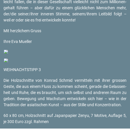
leicht fal­len, die in die­ser Ge­sell­schaft viel­leicht nicht zum Mil­lio­nen­
ge­halt füh­ren – aber dafür zu einem glück­li­chen Men­schen mehr,
der/die sei­ner/ihrer in­ne­ren Stim­me, sei­nem/ihrem Leit­bild folgt –
weil er oder sie es frei ent­wi­ckeln konn­te!
Mit herz­li­chem Gruss
Ihre Eva Mu­el­ler
WEIH­NACHTS­TIPP 3
Die Holz­schnit­te von Kon­rad Schmid ver­mit­teln mit ihrer gros­sen
Geste, die aus einem Fluss zu kom­men scheint, ge­ra­de die Ge­las­sen­
heit und Ruhe, die es braucht, um sich selbst und and­re­ren Raum zu
geben. Be­we­gung und Wachs­tum ent­wi­ckeln sich hier – wie in der
Tra­di­ti­on der asia­ti­schen Kunst – aus der Stil­le und Kon­zen­tra­ti­on.
60 x 80 cm, Holz­schnitt auf Ja­pan­pa­pier Zenyu, 7 Mo­ti­ve, Auf­la­ge 5,
je 300 Euro zzgl. Rah­men