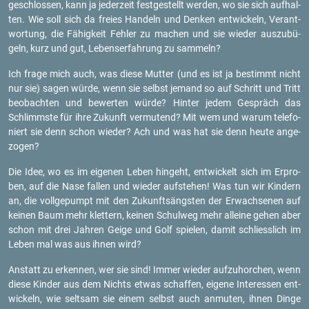
ge­schlos­sen, kann ja je­der­zeit fest­ge­stellt wer­den, wo sie sich auf­hal­
ten. Wie soll sich da frei­es Han­deln und Den­ken ent­wi­ckeln, Ver­ant­
wor­tung, die Fä­hig­keit Feh­ler zu ma­chen und sie wie­der aus­zu­bü­
geln, kurz und gut, Le­bens­er­fah­rung zu sam­meln?
Ich frage mich auch, was diese Mut­ter (und es ist ja be­stimmt nicht
nur sie) sagen würde, wenn sie selbst je­mand so auf Schritt und Tritt
be­ob­ach­ten und be­wer­ten würde? Hin­ter jedem Ge­spräch das
Schlimms­te für ihre Zu­kunft ver­mu­tend? Mit wem und warum te­le­fo­
niert sie denn schon wie­der? Ach und was hat sie denn heute an­ge­
zo­gen?
Die Idee, wo es im ei­ge­nen Leben hin­geht, ent­wi­ckelt sich im Er­pro­
ben, auf die Nase fal­len und wie­der auf­ste­hen! Was tun wir Kin­dern
an, die voll­ge­pumpt mit den Zu­kunfts­ängs­ten der Er­wach­se­nen auf
kei­nen Baum mehr klet­tern, kei­nen Schul­weg mehr al­lei­ne gehen aber
schon mit drei Jah­ren Geige und Golf spie­len, damit schliess­lich im
Leben mal was aus ihnen wird?
An­statt zu er­ken­nen, wer sie sind! Immer wie­der auf­zu­hor­chen, wenn
diese Kin­der aus dem Nichts etwas schaf­fen, ei­ge­ne In­ter­es­sen ent­
wi­ckeln, wie selt­sam sie einem selbst auch an­mu­ten, ihnen Dinge