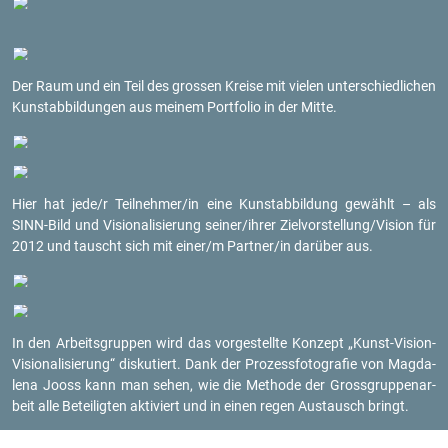
Der Raum und ein Teil des gros­sen Krei­se mit vie­len un­ter­schied­li­chen
Kunst­ab­bil­dun­gen aus mei­nem Port­fo­lio in der Mitte.
Hier hat jede/r Teil­neh­mer/in eine Kunst­ab­bil­dung ge­wählt – als
SINN-Bild und Vi­sio­na­li­sie­rung sei­ner/ihrer Ziel­vor­stel­lung/Vi­si­on für
2012 und tauscht sich mit einer/m Part­ner/in dar­über aus.
In den Ar­beits­grup­pen wird das vor­ge­stell­te Kon­zept „Kunst-Vi­si­on-
Vi­sio­na­li­sie­rung“ dis­ku­tiert. Dank der Pro­zess­fo­to­gra­fie von Mag­da­
le­na Jooss kann man sehen, wie die Me­tho­de der Gross­grup­pen­ar­
beit alle Be­tei­lig­ten ak­ti­viert und in einen regen Aus­tausch bringt.