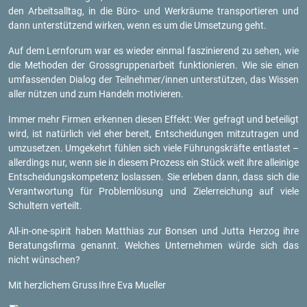
den Ar­beits­all­tag, in die Büro- und Werk­räu­me trans­por­tie­ren und
dann un­ter­stüt­zend wir­ken, wenn es um die Um­set­zung geht.
Auf dem Lern­fo­rum war es wie­der ein­mal fas­zi­nie­rend zu sehen, wie
die Me­tho­den der Gross­grup­pen­ar­beit funk­tio­nie­ren. Wie sie einen
um­fas­sen­den Dia­log der Teil­neh­mer/innen un­ter­stüt­zen, das Wis­sen
aller nüt­zen und zum Han­deln mo­ti­vie­ren.
Immer mehr Fir­men er­ken­nen die­sen Ef­fekt: Wer ge­fragt und be­tei­ligt
wird, ist na­tür­lich viel eher be­reit, Ent­schei­dun­gen mit­zu­tra­gen und
um­zu­set­zen. Um­ge­kehrt füh­len sich viele Füh­rungs­kräf­te ent­las­tet –
al­ler­dings nur, wenn sie in die­sem Pro­zess ein Stück weit ihre al­lei­ni­ge
Ent­schei­dungs­kom­pe­tenz los­las­sen. Sie er­le­ben dann, dass sich die
Ver­ant­wor­tung für Pro­blem­lö­sung und Ziel­er­rei­chung auf viele
Schul­tern ver­teilt.
All-in-one-spi­rit haben Mat­thi­as zur Bon­sen und Jutta Her­zog ihre
Be­ra­tungs­fir­ma ge­nannt. Wel­ches Un­ter­neh­men würde sich das
nicht wün­schen?
Mit herz­li­chem Gruss
Ihre Eva Mu­el­ler