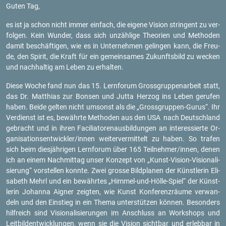
Guten Tag,
es ist ja schon nicht immer ein­fach, die ei­ge­ne Vi­si­on strin­gent zu ver­
fol­gen. Kein Wun­der, dass sich un­zäh­li­ge Theo­ri­en und Me­tho­den
damit be­schäf­ti­gen, wie es in Un­ter­neh­men ge­lin­gen kann, die Freu­
de, den Spi­rit, die Kraft für ein ge­mein­sa­mes Zu­kunfts­bild zu we­cken
und nach­hal­tig am Leben zu er­hal­ten.
Diese Woche fand nun das 15. Lern­fo­rum Gross­grup­pen­ar­beit statt,
das Dr. Mat­thi­as zur Bon­sen und Jutta Her­zog ins Leben ge­ru­fen
haben. Beide gel­ten nicht um­sonst als die „Gross­grup­pen-Gu­rus“. Ihr
Ver­dienst ist es, be­währ­te Me­tho­den aus den USA nach Deutsch­land
ge­bracht und in ihren Fa­ci­lia­to­ren­aus­bil­dun­gen an in­ter­es­sier­te Or­
ga­ni­sa­ti­ons­ent­wick­ler/innen wei­ter­ver­mit­telt zu haben. So tra­fen
sich beim dies­jäh­ri­gen Lern­fo­rum über 165 Teil­neh­mer/innen, denen
ich an einem Nach­mit­tag unser Kon­zept von „Kunst-Vi­si­on-Vi­sio­na­li­
sie­rung“ vor­stel­len konn­te. Zwei gros­se Bild­pla­nen der Künst­le­rin Eli­
sa­beth Mehrl und ein be­währ­tes „Him­mel-und-Höl­le-Spiel“ der Künst­
le­rin Jo­han­na Ai­gner zeig­ten, wie Kunst Kon­fe­renz­räu­me ver­wan­
deln und den Ein­stieg in ein Thema un­ter­stüt­zen kön­nen. Be­son­ders
hilf­reich sind Vi­sio­na­li­sie­run­gen im An­schluss an Work­shops und
Leit­bild­ent­wick­lun­gen, wenn sie die Vi­si­on sicht­bar und er­leb­bar in