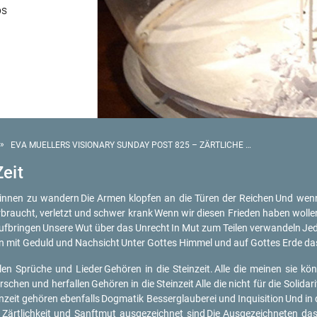
ps
»
EVA MUELLERS VISIONARY SUNDAY POST 825 – ZÄRTLICHE JETZT-ZEIT
Zeit
gin­nen zu wan­dern
Die Armen klop­fen an die Türen der Rei­chen
Und wenn
­braucht, ver­letzt und schwer krank
Wenn wir die­sen Frie­den haben wol­le
auf­brin­gen
Un­se­re Wut über das Un­recht
In Mut zum Tei­len ver­wan­deln
Jed
n mit Ge­duld und Nach­sicht
Unter Got­tes Him­mel und auf Got­tes Erde da
a­len Sprü­che und Lie­der
Ge­hö­ren in die Stein­zeit.
Alle die mei­nen sie kön
r­schen und her­fal­len
Ge­hö­ren in die Stein­zeit
Alle die nicht für die So­li­da­
n­zeit ge­hö­ren eben­falls
Dog­ma­tik Bes­ser­glau­be­rei und In­qui­si­ti­on
Und in 
 Zärt­lich­keit und Sanft­mut aus­ge­zeich­net sind
Die Aus­ge­zeich­ne­ten das