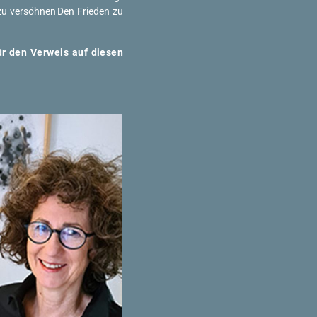
zu ver­söh­nen
Den Frie­den zu
ür den Ver­weis auf die­sen