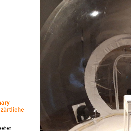
nary
zärtliche
 sehen