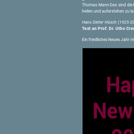
Tho­mas Mann
Das sind die
hei­len und auf­er­ste­hen zu l
Hans Die­ter Hüsch (1925-2
Text an Prof. Dr. Utho Cre
Ein fried­li­ches Neues Jahr mit