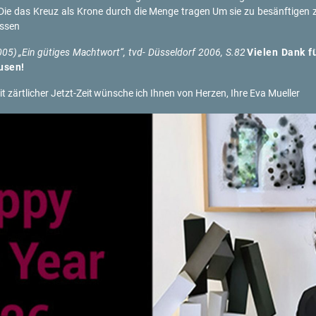
Die das Kreuz als Krone durch die Menge tra­gen
Um sie zu be­sänf­ti­gen 
as­sen
005)
„Ein gü­ti­ges Macht­wort“, tvd- Düs­sel­dorf 2006, S.82
Vie­len Dank f
u­sen!
 zärt­li­cher Jetzt-Zeit
wün­sche ich Ihnen von Her­zen, Ihre Eva Mu­el­ler