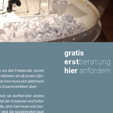
gratis
erst
beratung
hier
anfordern
 wir den Frie­den
Der zur­zeit
n
Müs­sen wir all un­se­re Zärt­
er Eine muss sich gleich­sam
s Zu­sam­men­le­ben üben
­nen sie dürf­ten
über an­de­re
ri­tät der Krea­tu­ren sind
Ge­hö­
die Jetzt-Zeit heute und mor­
 sind die Ge­zeich­ne­ten
Sagt