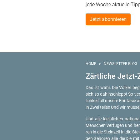
jede Woche aktuelle Tip
Jetzt abonnieren
HOME
»
NEWSLETTER BLOG
Zärt­li­che Jetzt-
Das ist wahr.
Die Völ­ker be­
sich so da­hin­schleppt
So ver
lich­keit
all un­se­re Fan­ta­sie 
in Zwei tei­len
Und wir müs­se
Und alle klein­li­chen na­tio­n
Men­schen
Ver­fü­gen und her
ren in die Stein­zeit
In die Stei
gen
Ge­hö­ren alle die
Die mit