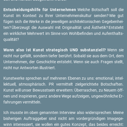
Ent­schei­dungs­hil­fe für Un­ter­neh­men
Wel­che Bot­schaft soll die
Kunst im Kon­text zu Ihrer Un­ter­neh­mens­kul­tur sen­den?
Wie gut
fügen sich die Werke in die je­wei­li­gen ar­chi­tek­to­ni­schen Ge­ge­ben­hei­
ten?
Über­zeugt die Aus­wahl mit Ori­gi­na­li­tät und Äs­the­tik?
Ent­steht
ein wirk­li­cher Mehr­wert im Sinne von Wohl­be­fin­den und Auf­ent­halts­
qua­li­tät?
Wann also ist Kunst stra­te­gisch UND sub­stan­zi­ell?
Wenn sie
nicht nur ge­fällt, son­dern tie­fer be­rührt.
So­bald sie aus dem Ort, dem
Un­ter­neh­men, der Ge­schich­te ent­steht.
Wenn sie auch Fra­gen stellt,
nicht nur Ant­wor­ten il­lus­triert.
Kunst­wer­ke spre­chen auf meh­re­ren Ebe­nen zu uns: emo­tio­nal, in­tel­
lek­tu­ell, at­mo­sphä­risch. PR ver­mit­telt ziel­ge­rich­te­te Bot­schaf­ten.
Kunst will unser Be­wusst­sein er­wei­tern: Über­ra­schen, zu Neuem öff­
nen und in­spi­rie­ren, ganz an­de­re Wege auf­zei­gen, un­ge­wöhn­li­che Er­
fah­run­gen ver­mit­teln.
Ich muss­te im oben ge­nann­ten In­ter­view also wi­der­spre­chen: Meine
bis­he­ri­gen Auf­trag­ge­ber sind nicht am vor­der­grün­di­gen Image­ge­
winn in­ter­es­siert, sie wol­len ein gutes Kon­zept, das bei­des er­reicht: