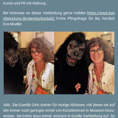
Kunst und PR mit Hal­tung..
Bei In­ter­es­se an die­ser Ver­bin­dung gerne mel­den
https://​www.​kun​
stbe​ratu​ng.​de/​service/​kontakt/
Frohe Pfingst­ta­ge für Sie, herz­lich
Eva Mu­el­ler
Abb.: Die Gue­ril­la Girls ste­hen für mu­ti­ge Ak­tio­nen, mit denen sie auf
den immer noch ge­rin­gen An­teil von Künst­le­rin­nen in Mu­se­um hin­zu­
wei­sen. Sie tre­ten dazu immer an­onym in Go­ril­la Ver­klei­dung auf. So