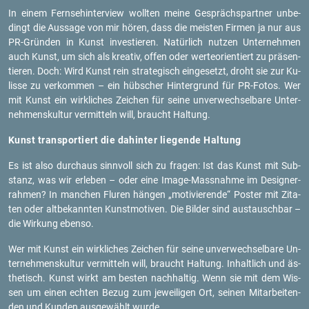
In einem Fern­seh­in­ter­view woll­ten meine Ge­sprächs­part­ner un­be­
dingt die Aus­sa­ge von mir hören, dass die meis­ten Fir­men ja nur aus
PR-Grün­den in Kunst in­ves­tie­ren. Na­tür­lich nut­zen Un­ter­neh­men
auch Kunst, um sich als krea­tiv, offen oder wer­te­ori­en­tiert zu prä­sen­
tie­ren. Doch: Wird Kunst rein stra­te­gisch ein­ge­setzt, droht sie zur Ku­
lis­se zu ver­kom­men – ein hüb­scher Hin­ter­grund für PR-Fo­tos. Wer
mit Kunst ein wirk­li­ches Zei­chen für seine un­ver­wech­sel­ba­re Un­ter­
neh­mens­kul­tur ver­mit­teln will, braucht Hal­tung.
Kunst trans­por­tiert die da­hin­ter lie­gen­de Hal­tung
Es ist also durch­aus sinn­voll sich zu fra­gen: Ist das Kunst mit Sub­
stanz, was wir er­le­ben – oder eine Image-Mass­nah­me im De­si­gner­
rah­men? In man­chen Flu­ren hän­gen „mo­ti­vie­ren­de“ Pos­ter mit Zi­ta­
ten oder alt­be­kann­ten Kunst­mo­ti­ven. Die Bil­der sind aus­tausch­bar –
die Wir­kung eben­so.
Wer mit Kunst ein wirk­li­ches Zei­chen für seine un­ver­wech­sel­ba­re Un­
ter­neh­mens­kul­tur ver­mit­teln will, braucht Hal­tung. In­halt­lich und äs­
the­tisch. Kunst wirkt am bes­ten nach­hal­tig. Wenn sie mit dem Wis­
sen um einen ech­ten Bezug zum je­wei­li­gen Ort, sei­nen Mit­ar­bei­ten­
den und Kun­den aus­ge­wählt wurde.