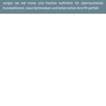
sor­gen sie mit Iro­nie und fre­chen Auf­trit­ten für über­ra­schen­de
Kunst­ak­tio­nen, neue Sicht­wei­sen und be­herr­schen ihre PR per­fekt.