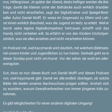
nos, Hit­ler­grüs­se. Je spä­ter der Abend, desto hef­ti­ger wer­den die Bei­
trä­ge, damit die Klei­nen unter der Bett­de­cke auch wirk­lich dran­blei­
ben und nicht ein­schla­fen, sagt der Di­gi­tal­trai­ner und Spie­gel-Best­
sel­ler Autor Da­ni­el Wolff. Er weiss im Ge­gen­satz zu El­tern und Leh­
rer:innen wirk­lich Be­scheid, was die Ju­gend im Netz so er­lebt. Weil er
durch seine ei­ge­ne Di­gi­tal­kom­pe­tenz Ver­trau­en schafft und das
Handy nicht ver­bie­ten will. So er­fährt er von den Kin­dern höchst­per­
sön­lich, was sie alles an­se­hen und nicht ver­ar­bei­ten kön­nen.
Im Pod­cast mit Joel Kacz­marek wird deut­lich, mit wel­chem Bild­ma­te­
ri­al un­se­re Kin­der und Ju­gend­li­chen zu tun haben. Des­halb geht es in
die­ser Sun­day post nicht um Kunst. Vor der sehen sie wohl am al­ler­
we­nigs­ten.
Gut, dass es nun die­ses Buch von Da­ni­el Wolff und die­sen Pod­cast
von Joel Kayzmarek gibt. Damit wir alle end­lich über­le­gen, ob sol­che
Bil­der die See­len un­se­res Nach­wuch­ses prä­gen soll­ten. An­statt sich
zu wun­dern, warum Ge­walt­ver­bre­chen von immer jün­ge­ren Kids zu­
neh­men.
Es gibt Mög­lich­kei­ten für einen an­de­ren di­gi­ta­len Um­gang!