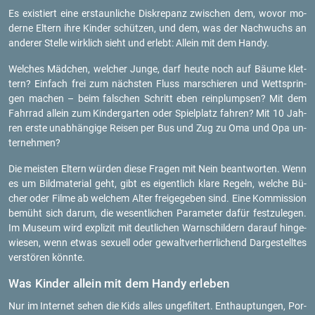
Es exis­tiert eine er­staun­li­che Dis­kre­panz zwi­schen dem, wovor mo­
der­ne El­tern ihre Kin­der schüt­zen, und dem, was der Nach­wuchs an
an­de­rer Stel­le wirk­lich sieht und er­lebt: Al­lein mit dem Handy.
Wel­ches Mäd­chen, wel­cher Junge, darf heute noch auf Bäume klet­
tern? Ein­fach frei zum nächs­ten Fluss mar­schie­ren und Wett­s­prin­
gen ma­chen – beim fal­schen Schritt eben rein­plump­sen? Mit dem
Fahr­rad al­lein zum Kin­der­gar­ten oder Spiel­platz fah­ren? Mit 10 Jah­
ren erste un­ab­hän­gi­ge Rei­sen per Bus und Zug zu Oma und Opa un­
ter­neh­men?
Die meis­ten El­tern wür­den diese Fra­gen mit Nein be­ant­wor­ten. Wenn
es um Bild­ma­te­ri­al geht, gibt es ei­gent­lich klare Re­geln, wel­che Bü­
cher oder Filme ab wel­chem Alter frei­ge­ge­ben sind. Eine Kom­mis­si­on
be­müht sich darum, die we­sent­li­chen Pa­ra­me­ter dafür fest­zu­le­gen.
Im Mu­se­um wird ex­pli­zit mit deut­li­chen Warn­schil­dern dar­auf hin­ge­
wie­sen, wenn etwas se­xu­ell oder ge­walt­ver­herr­li­chend Dar­ge­stell­tes
ver­stö­ren könn­te.
Was Kin­der al­lein mit dem Handy er­le­ben
Nur im In­ter­net sehen die Kids alles un­ge­fil­tert. Ent­haup­tun­gen, Por­