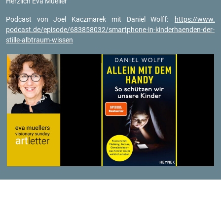
Herz­lich Eva Mu­el­ler
Pod­cast von Joel Kacz­marek mit Da­ni­el Wolff:
https://​www.​
podcast.​de/​episode/​683858032/​smartphone-​in-​kin​derh​aend​en-​der-​
stille-​albtraum-​wissen