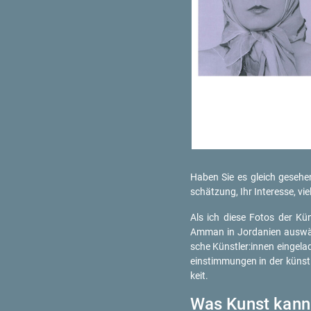
Haben Sie es gleich ge­se­hen?
schät­zung, Ihr In­ter­es­se, v
Als ich diese Fotos der Künst­
Amman in Jor­da­ni­en aus­wähl
sche Künst­ler:innen ein­ge­l
ein­stim­mun­gen in der künst­le
keit.
Was Kunst kann