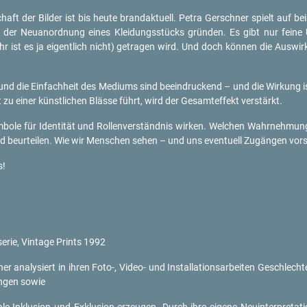
chaft der Bil­der ist bis heute brand­ak­tu­ell. Petra Ger­sch­ner spielt auf be
uf der Neu­an­ord­nung eines Klei­dungs­stücks grün­den. Es gibt nur feine 
hr ist es ja ei­gent­lich nicht) ge­tra­gen wird. Und doch kön­nen die Aus­wi
 und die Ein­fach­heit des Me­di­ums sind be­ein­dru­ckend – und die Wir­kung is
ät zu einer künst­li­chen Bläs­se führt, wird der Ge­samtef­fekt ver­stärkt.
­bo­le für Iden­ti­tät und Rol­len­ver­ständ­nis wir­ken. Wel­chen Wahr­neh­mun
d be­ur­tei­len. Wie wir Men­schen sehen – und uns even­tu­ell Zu­gän­gen vor­s
s!
se­rie, Vin­ta­ge Prints 1992
r ana­ly­siert in ihren Foto-, Vi­deo- und In­stal­la­ti­ons­ar­bei­ten Ge­schlech­ter­
run­gen sowie
­le In­klu­si­on und Ex­klu­si­on er­zeu­gen. Durch ihre ei­ge­ne Neu­in­ter­pre­ta­ti