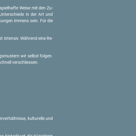
i­spiel­haf­te Weise mit den Zu­
Un­ter­schie­de in der Art und
r­kun­gen im­mens sein. Für die
t in­ten­siv. Wäh­rend eine Re­
gs­mus­tern wir selbst fol­gen.
chnell ver­schlies­sen.
ver­hält­nis­se, kul­tu­rel­le und
­on hin­ter­fragt die Künst­le­rin