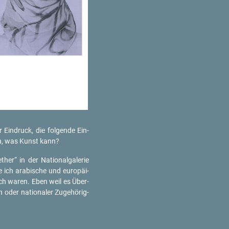
 Ein­druck, die fol­gen­de Ein­
chon, was Kunst kann?
er“ in der Na­tio­nal­ga­le­rie
 ich ara­bi­sche und eu­ro­päi­
lich waren. Eben weil es Über­
 oder na­tio­na­ler Zu­ge­hö­rig­