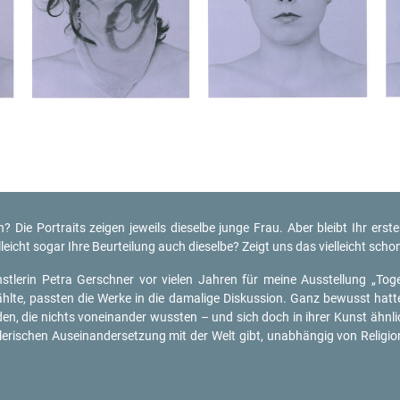
 Die Por­traits zei­gen je­weils die­sel­be junge Frau. Aber bleibt Ihr ers­ter
iel­leicht sogar Ihre Be­ur­tei­lung auch die­sel­be? Zeigt uns das viel­leicht s
le­rin Petra Ger­sch­ner vor vie­len Jah­ren für meine Aus­stel­lung „To­ge­th
­te, pass­ten die Werke in die da­ma­li­ge Dis­kus­si­on. Ganz be­wusst hatte
a­den, die nichts von­ein­an­der wuss­ten – und sich doch in ihrer Kunst ähn­
­ri­schen Aus­ein­an­der­set­zung mit der Welt gibt, un­ab­hän­gig von Re­li­gi­on