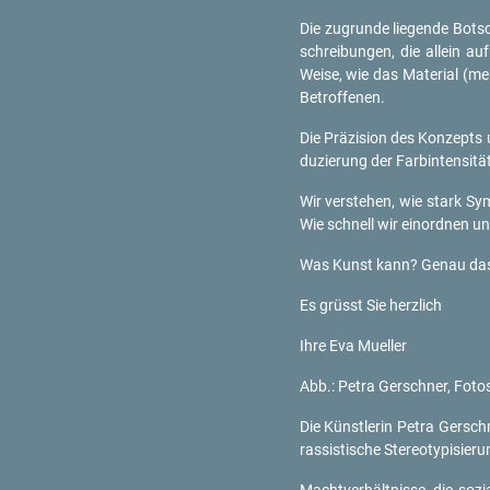
Die zu­grun­de lie­gen­de Bot­s
schrei­bun­gen, die al­lein a
Weise, wie das Ma­te­ri­al (me
Be­trof­fe­nen.
Die Prä­zi­si­on des Kon­zepts
du­zie­rung der Farb­in­ten­si­t
Wir ver­ste­hen, wie stark Sym
Wie schnell wir ein­ord­nen un
Was Kunst kann? Genau da
Es grüsst Sie herz­lich
Ihre Eva Mu­el­ler
Abb.: Petra Ger­sch­ner, Fo­to­
Die Künst­le­rin Petra Ger­sch­ne
ras­sis­ti­sche Ste­reo­ty­pi­sie­
Macht­ver­hält­nis­se, die so­zia