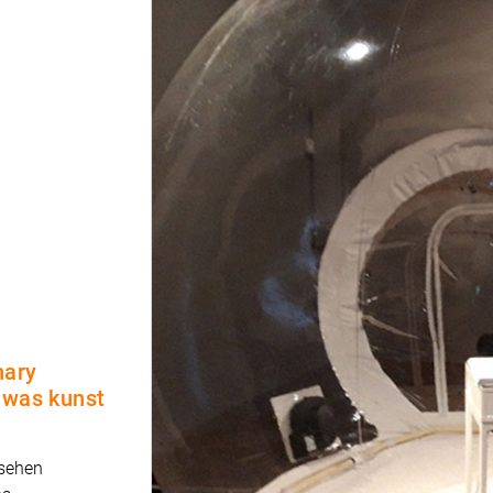
nary
 was kunst
 sehen