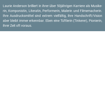
Lau­rie An­der­son bril­liert in ihrer über 50jäh­ri­gen Kar­rie­re als Mu­si­ke­
rin, Kom­po­nis­tin, Li­te­ra­tin, Per­for­me­rin, Ma­le­rin und Fil­me­ma­che­rin.
Ihre Aus­drucks­mit­tel sind ex­trem viel­fäl­tig, ihre Hand­schrift/Vi­si­on
aber bleibt immer er­kenn­bar. Eben eine Tüft­le­rin (Tin­ke­rer), Pio­nie­rin,
ihrer Zeit oft vor­aus.