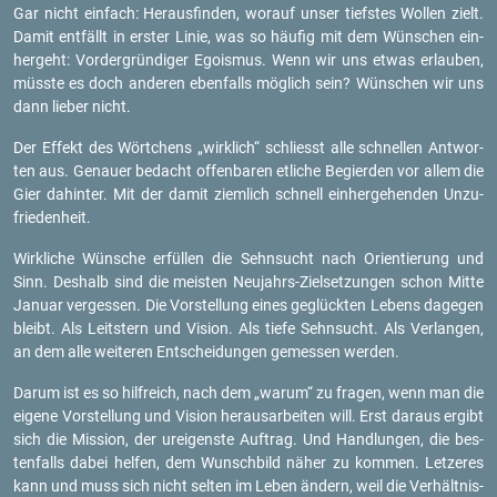
Gar nicht ein­fach: Her­aus­fin­den, wor­auf unser tiefs­tes Wol­len zielt.
Damit ent­fällt in ers­ter Linie, was so häu­fig mit dem Wün­schen ein­
her­geht: Vor­der­grün­di­ger Ego­is­mus. Wenn wir uns etwas er­lau­ben,
müss­te es doch an­de­ren eben­falls mög­lich sein? Wün­schen wir uns
dann lie­ber nicht.
Der Ef­fekt des Wört­chens „wirk­lich“ schliesst alle schnel­len Ant­wor­
ten aus. Ge­nau­er be­dacht of­fen­ba­ren et­li­che Be­gier­den vor allem die
Gier da­hin­ter. Mit der damit ziem­lich schnell ein­her­ge­hen­den Un­zu­
frie­den­heit.
Wirk­li­che Wün­sche er­fül­len die Sehn­sucht nach Ori­en­tie­rung und
Sinn. Des­halb sind die meis­ten Neu­jahrs-Ziel­set­zun­gen schon Mitte
Ja­nu­ar ver­ges­sen. Die Vor­stel­lung eines ge­glück­ten Le­bens da­ge­gen
bleibt. Als Leit­stern und Vi­si­on. Als tiefe Sehn­sucht. Als Ver­lan­gen,
an dem alle wei­te­ren Ent­schei­dun­gen ge­mes­sen wer­den.
Darum ist es so hilf­reich, nach dem „warum“ zu fra­gen, wenn man die
ei­ge­ne Vor­stel­lung und Vi­si­on her­aus­ar­bei­ten will. Erst dar­aus er­gibt
sich die Mis­si­on, der ur­ei­gens­te Auf­trag. Und Hand­lun­gen, die bes­
ten­falls dabei hel­fen, dem Wunsch­bild näher zu kom­men. Let­ze­res
kann und muss sich nicht sel­ten im Leben än­dern, weil die Ver­hält­nis­