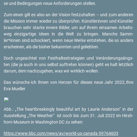
se und Be­din­gun­gen neue An­for­de­run­gen stel­len.
Zum einen gilt es also an der Vi­si­on fest­zu­hal­ten – und zum an­de­ren
die Mis­si­on immer wie­der zu über­prü­fen. Künst­le­rin­nen und Künst­ler
brau­chen sehr star­ke in­ne­re Bil­der, um auf ihrem ein­sa­men Ar­beits­
weg ein­zig­ar­ti­ge Ideen in die Welt zu brin­gen. Man­che Samm­
ler*innen sind scho­ckiert, wenn neue Werke ent­ste­hen, die so an­ders
er­schei­nen, als die bis­her be­kann­ten und ge­lieb­ten.
Doch un­ge­ach­tet von Fest­hal­te­stra­te­gi­en und Ver­än­de­rungs­ängs­
ten (die ja auch in uns selbst auf­tre­ten kön­nen) geht es halt letzt­lich
darum, dem nach­zu­ge­hen, was wir wirk­lich wol­len.
Das wün­sche ich Ihnen von Her­zen für die­ses neue Jahr 2022,
Ihre
Eva Mu­el­ler
Abb.: „The heart­brea­kingly be­au­ti­ful art by Lau­rie An­der­son“ in der
Aus­stel­lung „The Wea­ther“ ist noch bis zum 31. Juli 2022 im Hir­sh­
horn Mu­se­um in Wa­shing­ton DC zu sehen:
https://​www.​bbc.​com/​news/​av/​world-​us-​canada-​59764603