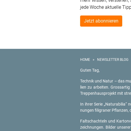
mehr wissen, verstehen,
jede Woche aktuelle Tip
Jetzt abonnieren
HOME
»
NEWSLETTER BLOG
Guten Tag,
Tech­nik und Natur – das muss k
li­en zu ar­bei­ten. Gross­ar­t
Trep­pen­haus­pro­jekt mit stre
In ihrer Serie „Na­tura­bi­lia“ n
nun­gen fi­li­gra­ner Pflan­zen, 
Falt­schach­teln und Kar­ton­v
zeich­nun­gen. Bil­der un­se­re