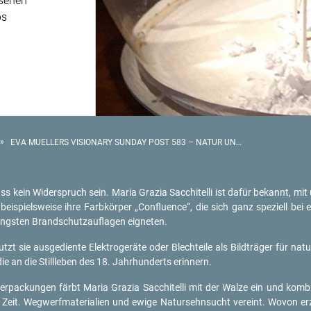
 sehen
ps
»
EVA MUELLERS VISIONARY SUNDAY POST 583 – NATUR UND TECHNIK
ein Wi­der­spruch sein. Maria Gra­zia Sac­chi­tel­li ist dafür be­kannt, mit un
ig bei­spiels­wei­se ihre Farb­kör­per „Con­flu­ence“, die sich ganz spe­zi­ell b
ngs­ten Brand­schutz­auf­la­gen eig­ne­ten.
utzt sie aus­ge­dien­te Elek­tro­ge­rä­te oder Blech­tei­le als Bild­trä­ger für na­
die an die Still­le­ben des 18. Jahr­hun­derts er­in­nern.
er­pa­ckun­gen färbt Maria Gra­zia Sac­chi­tel­li mit der Walze ein und kom­bi
r Zeit. Weg­werf­ma­te­ria­li­en und ewige Na­tur­sehn­sucht ver­eint. Wovon er­zäh