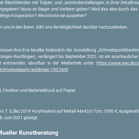
der Blech­blen­den mit Tul­pen- und Jas­min­dar­stel­lun­gen, in ihrer De­tail­tre
er­ge­ge­ben? Muss es Sie­ger und Ver­lie­rer geben? Wird das eine durch das a
ä­hi­ge Ko­ope­ra­ti­on? Wie könn­te sie aus­se­hen?
t uns in den Bann. Gibt uns die Mög­lich­keit dar­über nach­zu­den­ken.
grüs­sen
Ihre Eva Mu­el­ler
An­läss­lich der Aus­stel­lung „Schmelz­punkt­be­stim
bin­gen-Reut­lin­gen), ver­län­gert bis Sep­tem­ber 2021, ist ein an­schau­li­cher
t­stan­den, ab­ruf­bar in der Me­dia­thek unter:
https://​www.​swr.​de/​
tec​hnol​ogie​park-​reutlingen-​100.​html
, Fi­ne­liner und Ma­te­ri­al­druck auf Pa­pier
i
o.T. (Lilie) 2019 Acryl­ma­le­rei auf Me­tall 44x42x17cm, 1050 €,
aus­ge­wäh
ab Juni 2021 ge­zeigt
u­el­ler Kunst­be­ra­tung