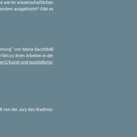
ue wie im wis­sen­schaft­li­chen
n­de­re aus­ge­löscht? Gibt es
­mung“ von Maria Sac­chi­tel­li
 Film zu ihren Ar­bei­ten in der
swr2/​kunst-​und-​ausstellung/​
lt von der Jury des Stadt­mu­