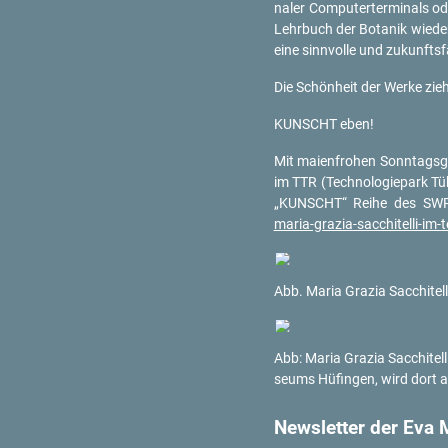
na­ler Com­pu­ter­ter­mi­nals o
Lehr­buch der Bo­ta­nik wie­d
eine sinn­vol­le und zu­kunfts­f
Die Schön­heit der Werke zieh
KUNSCHT eben!
Mit mai­en­fro­hen Sonn­tags­
im TTR (Tech­no­lo­gie­park Tü­
„KUNSCHT“ Reihe des SWR en
maria-​grazia-​sacchitelli-​im-​
Abb. Maria Gra­zia Sac­chi­tel­li
Abb: Maria Gra­zia Sac­chi­tel­l
se­ums Hüf­in­gen, wird dort 
News­let­ter der Eva M