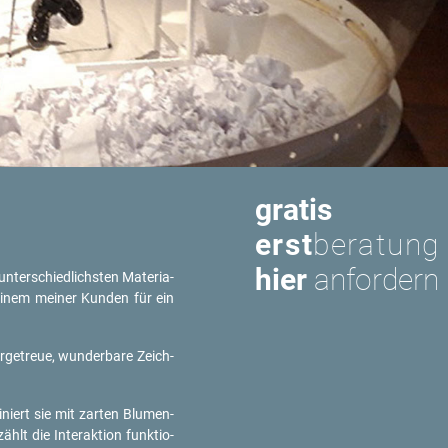
gratis
erst
beratung
hier
anfordern
­ter­schied­lichs­ten Ma­te­ria­
ei einem mei­ner Kun­den für ein
tur­ge­treue, wun­der­ba­re Zeich­
­niert sie mit zar­ten Blu­men­
lt die In­ter­ak­ti­on funk­tio­