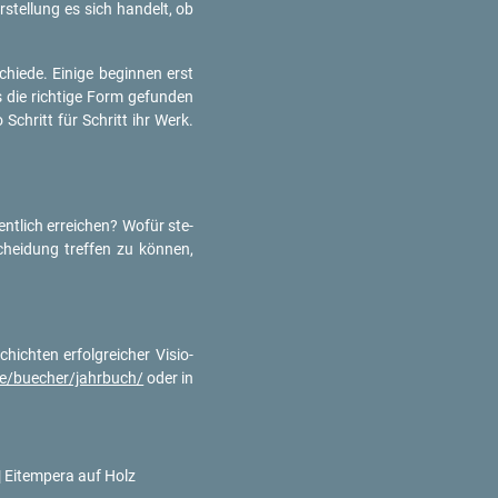
­stel­lung es sich han­delt, ob
ie­de. Ei­ni­ge be­gin­nen erst
s die rich­ti­ge Form ge­fun­den
o Schritt für Schritt ihr Werk.
t­lich er­rei­chen? Wofür ste­
schei­dung tref­fen zu kön­nen,
ch­ten er­folg­rei­cher Vi­sio­
de/​buecher/​jahrbuch/
oder in
 Ei­tem­pe­ra auf Holz