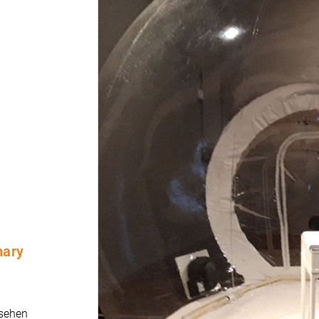
nary
 sehen