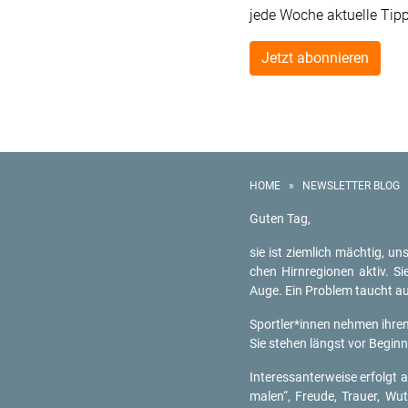
jede Woche aktuelle Tip
Jetzt abonnieren
HOME
»
NEWSLETTER BLOG
Guten Tag,
sie ist ziem­lich mäch­tig, un­s
chen Hirn­re­gio­nen aktiv. S
Auge. Ein Pro­blem taucht auf
Sport­ler*innen neh­men ihren 
Sie ste­hen längst vor Be­gin
In­ter­es­san­ter­wei­se er­fol
ma­len“, Freu­de, Trau­er, Wu