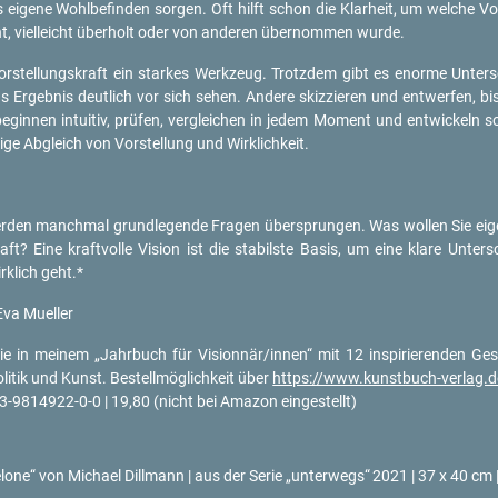
ei­ge­ne Wohl­be­fin­den sor­gen. Oft hilft schon die Klar­heit, um wel­che Vor
cht, viel­leicht über­holt oder von an­de­ren über­nom­men wurde.
r­stel­lungs­kraft ein star­kes Werk­zeug. Trotz­dem gibt es enor­me Un­ter­sch
 Er­geb­nis deut­lich vor sich sehen. An­de­re skiz­zie­ren und ent­wer­fen, bi
­gin­nen in­tui­tiv, prü­fen, ver­glei­chen in jedem Mo­ment und ent­wi­ckeln s
­ge Ab­gleich von Vor­stel­lung und Wirk­lich­keit.
den manch­mal grund­le­gen­de Fra­gen über­sprun­gen. Was wol­len Sie ei­gen
ft? Eine kraft­vol­le Vi­si­on ist die sta­bils­te Basis, um eine klare Un­ter­
­lich geht.*
Eva Mu­el­ler
e in mei­nem „Jahr­buch für Vi­si­onnär/innen“ mit 12 in­spi­rie­ren­den Ge­schi
i­tik und Kunst. Be­stell­mög­lich­keit über
https://​www.​kunstbuch-​verlag.​
-9814922-0-0 | 19,80 (nicht bei Ama­zon ein­ge­stellt)
e­lo­ne“ von
Mi­cha­el Dill­mann |
aus der Serie „un­ter­wegs“
2021 | 37 x 40 cm |