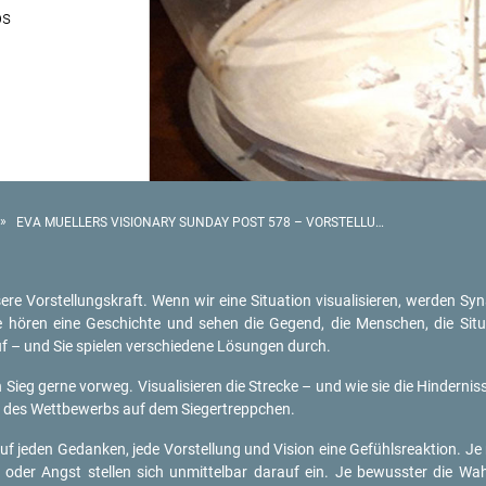
ps
»
EVA MUELLERS VISIONARY SUNDAY POST 578 – VORSTELLUNGSKRAFT
e­re Vor­stel­lungs­kraft. Wenn wir eine Si­tua­ti­on vi­sua­li­sie­ren, wer­den Syn
ie hören eine Ge­schich­te und sehen die Ge­gend, die Men­schen, die Si­tua
 – und Sie spie­len ver­schie­de­ne Lö­sun­gen durch.
Sieg gerne vor­weg. Vi­sua­li­sie­ren die Stre­cke – und wie sie die Hin­der­n
n des Wett­be­werbs auf dem Sie­ger­trepp­chen.
gt auf jeden Ge­dan­ken, jede Vor­stel­lung und Vi­si­on eine Ge­fühls­re­ak­ti­on
t oder Angst stel­len sich un­mit­tel­bar dar­auf ein. Je be­wuss­ter die Wah