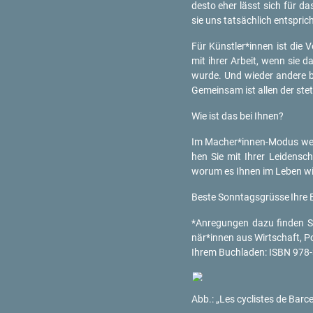
desto eher lässt sich für das 
sie uns tat­säch­lich ent­spri
Für Künst­ler*innen ist die Vo
mit ihrer Ar­beit, wenn sie das
wurde. Und wie­der an­de­re be
Ge­mein­sam ist allen der ste­ti
Wie ist das bei Ihnen?
Im Ma­cher*in­nen-Mo­dus wer­
hen Sie mit Ihrer Lei­den­scha
worum es Ihnen im Leben wirk
Beste Sonn­tags­grüs­se
Ihre 
*An­re­gun­gen dazu fin­den Si
när*innen aus Wirt­schaft, Po­l
Ihrem Buch­la­den: ISBN 978-3
Abb.:
„Les cy­clis­tes de Bar­c