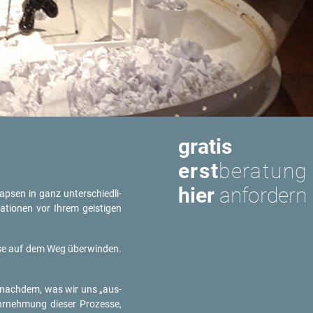
gratis
erst
beratung
hier
anfordern
­ap­sen in ganz un­ter­schied­li­
­tio­nen vor Ihrem geis­ti­gen
is­se auf dem Weg über­win­den.
. Je nach­dem, was wir uns „aus­
r­neh­mung die­ser Pro­zes­se,