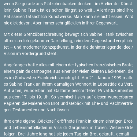
wenn Sie ge­ra­de ans Plätz­chen­ba­cken den­ken… im Ate­lier der Künst­
le­rin Sa­bi­ne Frank ist es schon längst so weit… Al­ler­dings sind ihre
Pa­tis­se­ri­en tat­säch­lich Kunst­wer­ke. Man kann sie nicht essen. Wird
nie dick davon. Aber immer sehr glück­lich in ihrer Ge­gen­wart.
Mit die­ser Grenz­über­schrei­tung be­wegt sich Sa­bi­ne Frank zwi­schen
alt­meis­ter­lich ge­konn­ter Dar­stel­lung, rein dem Ge­gen­stand ver­pflich­
tet – und mo­der­ner Kon­zept­kunst, in der die da­hin­ter­lie­gen­de Idee /
Vi­si­on im Vor­der­grund steht.
An­ge­fan­gen hatte alles mit einem der ty­pi­schen fran­zö­si­schen Brote,
einem pain de cam­pa­gne, aus einer der vie­len klei­nen Bä­cke­rei­en, die
es im Süd­wes­ten Frank­reichs noch gibt. Am 21. Ja­nu­ar 1999 malte
es Sa­bi­ne Frank an ihrem da­ma­li­gen Wohn­ort in La­bas­ti­de du Vert.
Auf alten, wun­der­bar mit Gall­tin­te be­schrif­te­ten Pri­vat­do­ku­men­ten
aus dem 17. bis 19. Jh. So ver­mischt sich auf die­sen wun­der­ba­ren
Pa­pie­ren die Ma­le­rei von Brot und Ge­bäck mit Ehe- und Pacht­ver­trä­
gen, Tes­ta­men­ten und Nach­läs­sen.
Ihre erste ei­ge­ne „Bä­cke­rei“ er­öff­ne­te Frank in einem eins­ti­gen Brot-
und Le­bens­mit­tel­la­den in Villa di Gargna­no, in Ita­li­en. Wei­te­re Orte
fol­gen. Drei Jahre lang hat sie jeden Tag ein Brot ge­kauft, ge­malt –