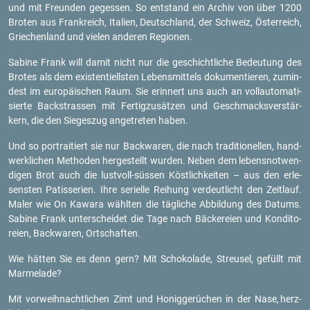
und mit Freun­den ge­ges­sen. So ent­stand ein Ar­chiv von über 1200
Bro­ten aus Frank­reich, Ita­li­en, Deutsch­land, der Schweiz, Ös­ter­reich,
Grie­chen­land und vie­len an­de­ren Re­gio­nen.
Sa­bi­ne Frank will damit nicht nur die ge­schicht­li­che Be­deu­tung des
Bro­tes als dem exis­ten­ti­ells­ten Le­bens­mit­tels do­ku­men­tie­ren, zu­min­
dest im eu­ro­päi­schen Raum. Sie er­in­nert uns auch an voll­au­to­ma­ti­
sier­te Back­stras­sen mit Fer­tig­zu­sät­zen und Ge­schmacks­ver­stär­
kern, die den Sie­ges­zug an­ge­tre­ten haben.
Und so por­trai­tiert sie nur Back­wa­ren, die nach tra­di­tio­nel­len, hand­
werk­li­chen Me­tho­den her­ge­stellt wur­den. Neben dem le­bens­not­wen­
di­gen Brot auch die lust­voll-süs­sen Köst­lich­kei­ten – aus den er­le­
sens­ten Pa­tis­se­ri­en. Ihre se­ri­el­le Rei­hung ver­deut­licht den Zeit­lauf.
Maler wie On Ka­wa­ra wähl­ten die täg­li­che Ab­bil­dung des Da­tums.
Sa­bi­ne Frank un­ter­schei­det die Tage nach Bä­cke­rei­en und Kon­di­to­
rei­en, Back­wa­ren, Ort­schaf­ten.
Wie hät­ten Sie es denn gern? Mit Scho­ko­la­de, Streu­sel, ge­füllt mit
Mar­me­la­de?
Mit vor­weih­nacht­li­chen Zimt und Ho­nig­ge­rü­chen in der Nase,
herz­