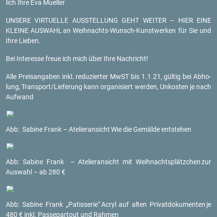
lich Ihre Eva Mu­el­ler
UN­SE­RE VIR­TU­EL­LE AUS­STEL­LUNG GEHT WEI­TER – HIER EINE
KLEI­NE AUS­WAHL
an Weih­nachts-Wunsch-Kunst­wer­ken für Sie und
Ihre Lie­ben.
Bei In­ter­es­se freue ich mich über Ihre Nach­richt!
Alle Preis­an­ga­ben inkl. re­du­zier­ter MwST bis 1.1.21, gül­tig bei Ab­ho­
lung,
Trans­port/Lie­fe­rung kann or­ga­ni­siert wer­den, Un­kos­ten je nach
Auf­wand
Abb: Sa­bi­ne Frank – Ate­lier­an­sicht
Wie die Ge­mäl­de ent­ste­hen
Abb: Sa­bi­ne Frank – Ate­lier­an­sicht mit Weih­nachts­plätz­chen
zur
Aus­wahl – ab 280 €
Abb: Sa­bi­ne Frank „Pa­tis­se­rie“
Acryl auf alten Pri­vat­do­ku­men­ten
je
480 € inkl. Pas­se­par­tout und Rah­men