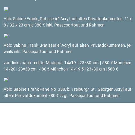
Abb: Sa­bi­ne Frank „Pa­tis­se­rie“
Acryl auf alten Pri­vat­do­ku­men­ten, 11x
8 / 32 x 23 cm
je 380 € inkl. Pas­se­par­tout und Rah­men
Abb: Sa­bi­ne Frank „Pa­tis­se­rie“
Acryl auf alten Pri­vat­do­ku­men­ten, je­
weils inkl. Pas­se­par­tout und Rah­men
von links nach rechts:
Ma­der­na 14×19 | 23×30 cm | 580 €
Mün­chen
14×20 | 23×30 cm | 480 €
Mün­chen 14×19,5 | 23×30 cm | 580 €
Abb: Sa­bi­ne Frank
Pane No 358/b, Frei­burg/ St. Ge­or­gen
Acryl auf
altem Prio­vat­do­ku­ment
780 € zzgl. Pas­se­par­tout und Rah­men