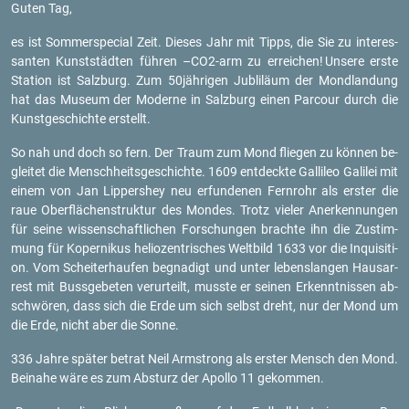
Guten Tag,
es ist Som­mer­spe­cial Zeit. Die­ses Jahr mit Tipps, die Sie zu in­ter­es­
san­ten Kunst­städ­ten füh­ren –CO2-arm zu er­rei­chen!
Un­se­re erste
Sta­ti­on ist Salz­burg. Zum 50jäh­ri­gen Jubli­lä­um der Mond­lan­dung
hat das Mu­se­um der Mo­der­ne in Salz­burg einen Par­cour durch die
Kunst­ge­schich­te er­stellt.
So nah und doch so fern. Der Traum zum Mond flie­gen zu kön­nen be­
glei­tet die Mensch­heits­ge­schich­te. 1609 ent­deck­te Gal­li­leo Ga­li­lei mit
einem von Jan Lip­pers­hey neu er­fun­de­nen Fern­rohr als ers­ter die
raue Ober­flä­chen­struk­tur des Mon­des. Trotz vie­ler An­er­ken­nun­gen
für seine wis­sen­schaft­li­chen For­schun­gen brach­te ihn die Zu­stim­
mung für Ko­per­ni­kus he­lio­zen­tri­sches Welt­bild 1633 vor die In­qui­si­ti­
on. Vom Schei­ter­hau­fen be­gna­digt und unter le­bens­lan­gen Haus­ar­
rest mit Buss­ge­be­ten ver­ur­teilt, muss­te er sei­nen Er­kennt­nis­sen ab­
schwö­ren, dass sich die Erde um sich selbst dreht, nur der Mond um
die Erde, nicht aber die Sonne.
336 Jahre spä­ter be­trat Neil Arm­strong als ers­ter Mensch den Mond.
Bei­na­he wäre es zum Ab­sturz der Apol­lo 11 ge­kom­men.