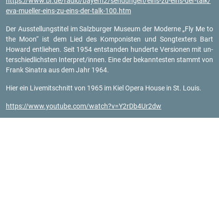
https://​www.​br.​de/​radio/​bayern2/​sendungen/​eins-​zu-​eins-​der-​talk/​
eva-​mueller-​eins-​zu-​eins-​der-​talk-​100.​htm
Der Aus­stel­lungs­ti­tel im Salz­bur­ger Mu­se­um der Mo­der­ne „Fly Me to
the Moon“ ist dem Lied des Kom­po­nis­ten und Song­tex­ters Bart
Howard ent­lie­hen. Seit 1954 ent­stan­den hun­der­te Ver­sio­nen mit un­
ter­schied­lichs­ten In­ter­pret/innen. Eine der be­kann­tes­ten stammt von
Frank Si­na­tra aus dem Jahr 1964.
Hier ein Li­ve­mit­schnitt von 1965 im Kiel Opera House in St. Louis.
https://​www.​youtube.​com/​watch?​v=Y2r​Db4U​r2dw