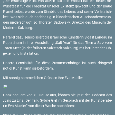
„Der erst­ma­li­ge Blick von außen auf den Erd­ball hat ein neues Be­
wusst­sein für die Fra­gi­li­tät un­se­rer Exis­tenz ge­weckt und der Blaue
Pla­net selbst wurde zum Sinn­bild des Le­bens und sei­ner Ver­letz­lich­
keit, was sich auch nach­hal­tig in künst­le­ri­schen Aus­ein­an­der­set­zun­
gen nie­der­schlug“, so Thors­ten Sa­dow­sky, Di­rek­tor des Mu­se­um der
Mo­der­ne Salz­burg.
Par­al­lel dazu sen­si­bi­li­siert die is­rae­li­sche Künst­le­rin Sigalit Land­au im
Ru­per­ti­num in ihrer Aus­stel­lung „Salt Year“ für das Thema Salz vom
Toten Meer (in der frü­he­ren Salz­stadt Salz­burg) mit be­rüh­ren­den Ob­
jek­ten und In­stal­la­ti­on.
Un­se­re Sen­si­bi­li­tät für diese Zu­sam­men­hän­ge ist auch drin­gend
nötig! Kunst kann sie be­för­dern.
Mit son­nig-som­mer­li­chen Grüs­sen
Ihre Eva Mu­el­ler
Ganz be­quem von zu Hause aus, kön­nen Sie jetzt den Pod­cast des
„Eins zu Eins. Der Talk. Sy­bil­le Giel im Ge­spräch mit der Kunst­be­ra­te­
rin Eva Mu­el­ler“ von die­ser Woche nach­hö­ren: