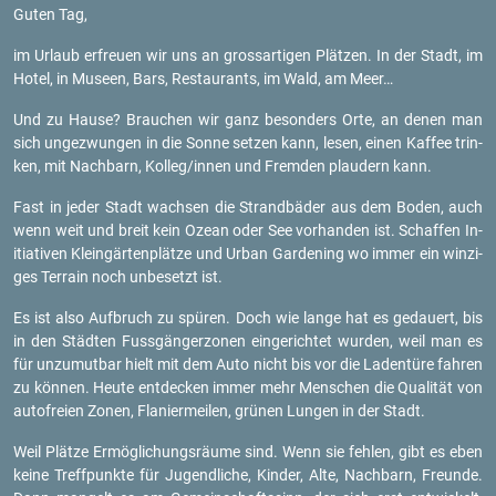
Guten Tag,
im Ur­laub er­freu­en wir uns an gross­ar­ti­gen Plät­zen. In der Stadt, im
Hotel, in Mu­se­en, Bars, Re­stau­rants, im Wald, am Meer…
Und zu Hause? Brau­chen wir ganz be­son­ders Orte, an denen man
sich un­ge­zwun­gen in die Sonne set­zen kann, lesen, einen Kaf­fee trin­
ken, mit Nach­barn, Kol­leg/innen und Frem­den plau­dern kann.
Fast in jeder Stadt wach­sen die Strand­bä­der aus dem Boden, auch
wenn weit und breit kein Ozean oder See vor­han­den ist. Schaf­fen In­
itia­ti­ven Klein­gär­ten­plät­ze und Urban Gar­de­ning wo immer ein win­zi­
ges Ter­rain noch un­be­setzt ist.
Es ist also Auf­bruch zu spü­ren. Doch wie lange hat es ge­dau­ert, bis
in den Städ­ten Fuss­gän­ger­zo­nen ein­ge­rich­tet wur­den, weil man es
für un­zu­mut­bar hielt mit dem Auto nicht bis vor die La­den­tü­re fah­ren
zu kön­nen. Heute ent­de­cken immer mehr Men­schen die Qua­li­tät von
au­to­frei­en Zonen, Fla­nier­mei­len, grü­nen Lun­gen in der Stadt.
Weil Plät­ze Er­mög­li­chungs­räu­me sind. Wenn sie feh­len, gibt es eben
keine Treff­punk­te für Ju­gend­li­che, Kin­der, Alte, Nach­barn, Freun­de.