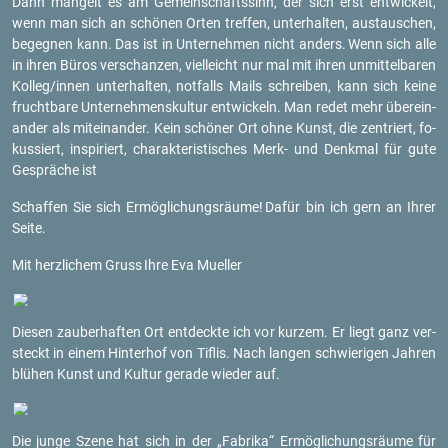
Dann man­gelt es am Ge­mein­schafts­sinn, der sich erst ent­wi­ckelt,
wenn man sich an schö­nen Orten tref­fen, un­ter­hal­ten, aus­tau­schen,
be­geg­nen kann. Das ist in Un­ter­neh­men nicht an­ders.
Wenn sich alle
in ihren Büros ver­schan­zen, viel­leicht nur mal mit ihren un­mit­tel­ba­ren
Kol­leg/innen un­ter­hal­ten, not­falls Mails schrei­ben, kann sich keine
frucht­ba­re Un­ter­neh­mens­kul­tur ent­wi­ckeln. Man redet mehr über­ein­
an­der als mit­ein­an­der. Kein schö­ner Ort ohne Kunst, die zen­triert, fo­
kus­siert, in­spi­riert, cha­rak­te­ris­ti­sches Merk- und Denk­mal für gute
Ge­sprä­che ist
Schaf­fen Sie sich Er­mög­li­chungs­räu­me!
Dafür bin ich gern an Ihrer
Seite.
Mit herz­li­chem Gruss
Ihre Eva Mu­el­ler
Die­sen zau­ber­haf­ten Ort ent­deck­te ich vor kur­zem. Er liegt ganz ver­
steckt in einem Hin­ter­hof von Tif­lis. Nach lan­gen schwie­ri­gen Jah­ren
blü­hen Kunst und Kul­tur ge­ra­de wie­der auf.
Die junge Szene hat sich in der „Fa­bri­ka“ Er­mög­li­chungs­räu­me für