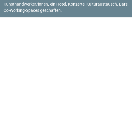
Kunst­hand­wer­ker/innen, ein Hotel, Kon­zer­te, Kul­tur­aus­tausch, Bars,
Co-Working-Spaces ge­schaf­fen.