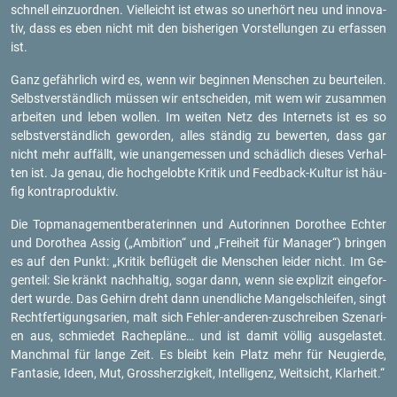
schnell ein­zu­ord­nen. Viel­leicht ist etwas so un­er­hört neu und in­no­va­
tiv, dass es eben nicht mit den bis­he­ri­gen Vor­stel­lun­gen zu er­fas­sen
ist.
Ganz ge­fähr­lich wird es, wenn wir be­gin­nen Men­schen zu be­ur­tei­len.
Selbst­ver­ständ­lich müs­sen wir ent­schei­den, mit wem wir zu­sam­men
ar­bei­ten und leben wol­len. Im wei­ten Netz des In­ter­nets ist es so
selbst­ver­ständ­lich ge­wor­den, alles stän­dig zu be­wer­ten, dass gar
nicht mehr auf­fällt, wie un­an­ge­mes­sen und schäd­lich die­ses Ver­hal­
ten ist. Ja genau, die hoch­ge­lob­te Kri­tik und Feed­back-Kul­tur ist häu­
fig kon­tra­pro­duk­tiv.
Die Top­ma­nage­ment­be­ra­te­rin­nen und Au­to­rin­nen Do­ro­thee Ech­ter
und Do­ro­thea Assig („Am­bi­ti­on“ und „Frei­heit für Ma­na­ger“) brin­gen
es auf den Punkt: „Kri­tik be­flü­gelt die Men­schen lei­der nicht. Im Ge­
gen­teil: Sie kränkt nach­hal­tig, sogar dann, wenn sie ex­pli­zit ein­ge­for­
dert wurde. Das Ge­hirn dreht dann un­end­li­che Man­gel­schlei­fen, singt
Recht­fer­ti­gungs­a­ri­en, malt sich Feh­ler-an­de­ren-zu­schrei­ben Sze­na­ri­
en aus, schmie­det Ra­che­plä­ne… und ist damit völ­lig aus­ge­las­tet.
Manch­mal für lange Zeit. Es bleibt kein Platz mehr für Neu­gier­de,
Fan­ta­sie, Ideen, Mut, Gross­her­zig­keit, In­tel­li­genz, Weit­sicht, Klar­heit.“