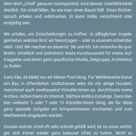
dem Wort „Ur­teil“ ge­nau­er nach­spü­rend, wird des­sen Un­er­bitt­lich­keit
deut­lich. Ein Ur­teil fäl­len. So wie man einen Baum fällt. Einen Rich­ter­
spruch er­tei­len und voll­stre­cken. Er kann milde, ver­nich­tend oder
end­gül­tig sein.
Wir ur­tei­len, um Ent­schei­dun­gen zu tref­fen. In all­täg­li­chen An­ge­le­
gen­hei­ten wel­ches Brot wir be­vor­zu­gen – oder in un­se­rem Ar­beits­be­
reich. Und: Wir ma­chen es dau­ernd. Sie und ich. Ich ver­su­che die qua­
li­ta­titv, in­halt­lich und äs­the­tisch beste Kunst­aus­wahl für meine Auf­
trag­ge­ber und deren ganz spe­zi­fi­sche In­hal­te, Ziel­grup­pe, Ar­chi­tek­tur
zu fin­den.
Ganz klar, da bleibt nur ein klei­ner Pool übrig. Für Wett­be­wer­be Kunst
am Bau in öf­fent­li­chen In­sti­tu­tio­nen sehe ich mir ei­ni­ge Hun­dert,
manch­mal auch zwei­tau­send Künst­ler/innen an, durch­fors­te meine
Ar­chi­ve, re­cher­chie­re im In­ter­net, blät­te­re end­los Ka­ta­lo­ge. Dann blei­
ben viel­leicht 5 oder 7 oder 10 Künst­ler/innen übrig, die für diese
ganz spe­zi­el­le Auf­ga­be am kom­pe­ten­tes­ten er­schei­nen und zum
Wett­be­werb ein­ge­la­den wer­den.
Ge­ra­de weil ein Ur­teil oft sehr schnell ge­fällt wird, ist es umso wich­ti­
ger, sich immer wie­der ganz be­wusst offen zu hal­ten. Nicht zu