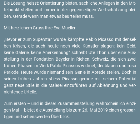
Die Lö­sung heisst: Ori­en­tie­rung bie­ten, sach­li­che An­lie­gen in den Mit­
tel­punkt stel­len und immer in der ge­gen­sei­ti­gen Wert­schät­zung blei­
ben. Ge­ra­de wenn man etwas be­ur­tei­len muss.
Mit herz­li­chem Gruss
Ihre Eva Mu­el­ler
„Bevor er zum Su­per­star wurde, kämpf­te Pablo Pi­cas­so mit den­sel­
ben Kri­sen, die auch heute noch viele Künst­ler pla­gen: kein Geld,
keine Ga­le­rie, keine An­er­ken­nung“ schreibt Ute Thon über eine Aus­
stel­lung in der Fon­da­ti­on Bey­e­ler in Rie­hen, Schweiz, die sich zwei
frü­hen Pha­sen im Werk Pablo Pi­cas­sos wid­met, der blau­en und rosa
Pe­ri­ode. Heute würde nie­mand sein Genie in Ab­re­de stel­len. Doch in
sei­nen frü­hen Jah­ren stiess Pi­cas­so ge­ra­de mit sei­nem Po­ten­ti­al
ganz neue Stile in die Ma­le­rei ein­zu­füh­ren auf Ab­leh­nung und ver­
nich­ten­de Ur­tei­le.
Zum ers­ten – und in die­ser Zu­sam­men­stel­lung wahr­schein­lich ein­zi­
gen Mal – bie­tet die Aus­stel­lung bis zum 26. Mai 2019 einen gross­ar­
ti­gen und se­hens­wer­ten Über­blick.