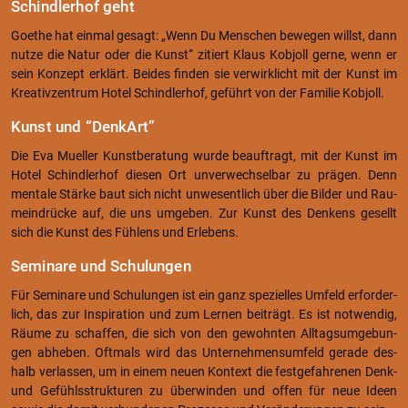
Schind­ler­hof geht
Goe­the hat ein­mal ge­sagt: „Wenn Du Men­schen be­we­gen willst, dann
nutze die Natur oder die Kunst“ zi­tiert Klaus Kob­joll gerne, wenn er
sein Kon­zept er­klärt. Bei­des fin­den sie ver­wirk­licht mit der Kunst im
Krea­tiv­zen­trum Hotel Schind­ler­hof, ge­führt von der Fa­mi­lie Kob­joll.
Kunst und “Den­kArt”
Die Eva Mu­el­ler Kunst­be­ra­tung wurde be­auf­tragt, mit der Kunst im
Hotel Schind­ler­hof die­sen Ort un­ver­wech­sel­bar zu prä­gen. Denn
men­ta­le Stär­ke baut sich nicht un­we­sent­lich über die Bil­der und Rau­
mein­drü­cke auf, die uns um­ge­ben. Zur Kunst des Den­kens ge­sellt
sich die Kunst des Füh­lens und Er­le­bens.
Se­mi­na­re und Schu­lun­gen
Für Se­mi­na­re und Schu­lun­gen ist ein ganz spe­zi­el­les Um­feld er­for­der­
lich, das zur In­spi­ra­ti­on und zum Ler­nen bei­trägt. Es ist not­wen­dig,
Räume zu schaf­fen, die sich von den ge­wohn­ten All­tags­um­ge­bun­
gen ab­he­ben. Oft­mals wird das Un­ter­neh­mens­um­feld ge­ra­de des­
halb ver­las­sen, um in einem neuen Kon­text die fest­ge­fah­re­nen Denk-
und Ge­fühls­struk­tu­ren zu über­win­den und offen für neue Ideen