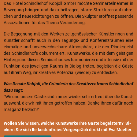
Das Hotel Schind­ler­hof Kob­joll GmbH möch­te Se­mi­nar­teil­neh­mer in
Be­we­gung brin­gen und dazu bei­tra­gen, star­re Struk­tu­ren auf­zu­bre­
chen und neue Rich­tun­gen zu öff­nen. Die Skulp­tur er­öff­net pas­sen­de
As­so­zia­tio­nen für das Thema Ver­än­de­rung.
Die Be­geg­nung mit den Wer­ken zeit­ge­nös­si­scher Künst­le­rin­nen und
Künst­ler schafft auch in den Ta­gungs- und Kon­fe­renz­räu­men eine
ein­ma­li­ge und un­ver­wech­sel­ba­re At­mo­sphä­re, die den Pio­nier­geist
des Schind­ler­hofs do­ku­men­tiert. Kunst­wer­ke, die mit dem geis­ti­gen
Hin­ter­grund die­ses Se­mi­nar­hau­ses har­mo­nie­ren und in­ten­siv mit der
Funk­ti­on des je­wei­li­gen Raums in Dia­log tre­ten, be­glei­ten die Gäste
auf ihrem Weg, ihr krea­ti­ves Po­ten­zi­al (wie­der) zu ent­de­cken.
Was Re­na­te Kob­joll, die Grün­de­rin des Krea­tiv­zen­trums Schind­ler­hof
dazu sagt:
“Wir und un­se­re Gäste sind immer wie­der sehr er­freut über die Kunst­
aus­wahl, die wir mit Ihnen ge­trof­fen haben. Danke Ihnen dafür noch
mal ganz herz­lich!”
Wol­len Sie wis­sen, wel­che Kunst­wer­ke Ihre Gäste be­geis­tern?
Si­
chern Sie sich Ihr kos­ten­frei­es Vor­ge­spräch di­rekt mit Eva Mu­el­ler