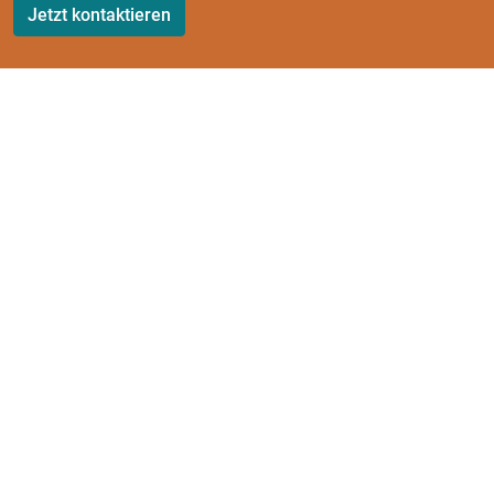
Jetzt kon­tak­tie­ren