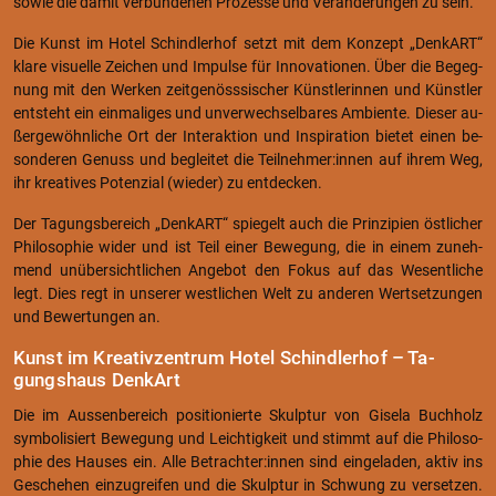
sowie die damit ver­bun­de­nen Pro­zes­se und Ver­än­de­run­gen zu sein.
Die Kunst im Hotel Schind­ler­hof setzt mit dem Kon­zept „Den­kART“
klare vi­su­el­le Zei­chen und Im­pul­se für In­no­va­tio­nen. Über die Be­geg­
nung mit den Wer­ken zeit­ge­nöss­si­scher Künst­le­rin­nen und Künst­ler
ent­steht ein ein­ma­li­ges und un­ver­wech­sel­ba­res Am­bi­en­te. Die­ser au­
ßer­ge­wöhn­li­che Ort der In­ter­ak­ti­on und In­spi­ra­ti­on bie­tet einen be­
son­de­ren Ge­nuss und be­glei­tet die Teil­neh­mer:innen auf ihrem Weg,
ihr krea­ti­ves Po­ten­zi­al (wie­der) zu ent­de­cken.
Der Ta­gungs­be­reich „Den­kART“ spie­gelt auch die Prin­zi­pi­en öst­li­cher
Phi­lo­so­phie wider und ist Teil einer Be­we­gung, die in einem zu­neh­
mend un­über­sicht­li­chen An­ge­bot den Fokus auf das We­sent­li­che
legt. Dies regt in un­se­rer west­li­chen Welt zu an­de­ren Wert­set­zun­gen
und Be­wer­tun­gen an.
Kunst im Krea­tiv­zen­trum Hotel Schind­ler­hof – Ta­
gungs­haus Den­kArt
Die im Aus­sen­be­reich po­si­tio­nier­te Skulp­tur von Gi­se­la Buch­holz
sym­bo­li­siert Be­we­gung und Leich­tig­keit und stimmt auf die Phi­lo­so­
phie des Hau­ses ein. Alle Be­trach­ter:innen sind ein­ge­la­den, aktiv ins
Ge­sche­hen ein­zu­grei­fen und die Skulp­tur in Schwung zu ver­set­zen.