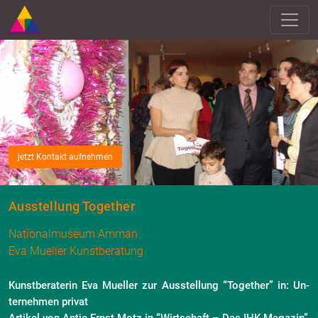
jetzt Kontakt aufnehmen
Ausstellung Together
Nationalmuseum Amman
Eva Mueller Kunstberatung
Kunst­be­ra­te­rin Eva Mu­el­ler zur Aus­stel­lung “To­ge­ther” in: Un­
ter­neh­men pri­vat