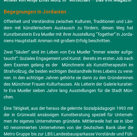
Ar­ti­kel von Antje Ernst Motz in “Wirt­schaft – Das IHK Ma­ga­zin”
Be­geg­nun­gen in Jor­da­ni­en
Of­fen­heit und Ver­ständ­nis zwi­schen Kul­tu­ren, Tra­di­tio­nen und Län­
dern mit künst­le­ri­schem Aus­tausch zu för­dern, die­sen Weg hat
Kunst­be­ra­te­rin Eva Mu­el­ler mit ihrer Aus­stel­lung “To­ge­ther” in Jor­da­
ni­ens Haupt­stadt Amman mit gro­ßem Er­folg be­schrit­ten.
Zwei “Säu­len” sind im Leben von Eva Mu­el­ler “immer wie­der auf­ge­
taucht”: So­zia­les En­ga­ge­ment und Kunst. Be­reits im ers­ten Job nach
dem Ex­amen ge­lang es der Münch­ne­rin als Kunst­the­ra­peu­tin im
Straf­voll­zug, die bei­den wich­ti­gen Be­stand­tei­le ihres Le­bens zu ver­ei­
nen. In den acht­zi­ger Jah­ren ge­hör­te sie dann zu den Grün­de­rin­nen
des Münch­ner Frau­en Kul­tur­hau­ses. Als Lei­te­rin der Ga­le­rie ku­ra­tier­
te Eva Mu­el­ler sie­ben Jahre lang Aus­stel­lun­gen für die Stadt Mün­
chen.
Eine Tä­tig­keit, aus der her­aus die ge­lern­te So­zi­al­päd­ago­gin 1993 mit
der in Grün­wald an­säs­si­gen Kunst­be­ra­tung spe­zi­ell für Un­ter­neh­
men ihr ei­ge­nes Un­ter­neh­men grün­de­te. Mitt­ler­wei­le hat sie in über
60 re­nom­mier­ten Un­ter­neh­men von der Deut­schen Bank über die
Metro Grup­pe bis zur LBS Lan­des­bau­spar­kas­se Vor­stän­de und Füh­