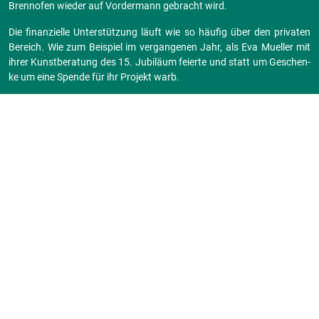
Brenn­ofen wie­der auf Vor­der­mann ge­bracht wird.
Die fi­nan­zi­el­le Un­ter­stüt­zung läuft wie so häu­fig über den pri­va­ten
Be­reich. Wie zum Bei­spiel im ver­gan­ge­nen Jahr, als Eva Mu­el­ler mit
ihrer Kunst­be­ra­tung des 15. Ju­bi­lä­um fei­er­te und statt um Ge­schen­
ke um eine Spen­de für ihr Pro­jekt warb.