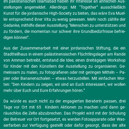
im pa­kis­ta­ni­schen Is­la­ma­bad haben ihr In­ter­es­se an ähn­li­chen Aus­
stel­lun­gen an­ge­mel­det. Al­ler­dings: Mit “To­ge­ther” aus­schließ­lich
Kunst für die jor­da­ni­sche High-So­cie­ty zu bie­ten, das wäre Eva Mu­el­
ler ent­spre­chend ihrer Vita zu wenig ge­we­sen. Mehr noch zähl­te der
Ge­dan­ke, mit­hil­fe die­ser Aus­stel­lung “Men­schen zu un­ter­stüt­zen und
zu för­dern, die mo­men­tan nur schwer ihre Grund­be­dürf­nis­se be­frie­
di­gen kön­nen”.
Aus der Zu­sam­men­ar­beit mit einer jor­da­ni­schen Stif­tung, die ein
Stadt­teil­haus in einem pa­läs­ti­nen­si­schen Flücht­lings­la­ger am Rande
von Amman be­treibt, ent­stand die Idee, einen drei­tä­gi­gen Work­shop
für Kin­der mit den Künst­lern der Aus­stel­lung zu or­ga­ni­sie­ren. Ge­
mein­sam zu malen, zu fo­to­gra­fie­ren oder mit ge­rin­gen Mit­teln – Pa­
pier oder Ba­na­nen­scha­len – etwas her­zu­stel­len. Mit ein­fa­chen Wor­
ten: “Den Kin­dern zu zei­gen, wir sind an Euch in­ter­es­siert, wir wol­len
mehr über Euch und Eure Er­fah­run­gen hören.”
Da würde es auch nicht zu der en­ga­gier­ten Be­ra­te­rin pas­sen, drei
Tage vor Ort mit 65 Kin­dern Ak­tio­nen zu ma­chen und dann ge­
räusch­los die Zelte ab­zu­bre­chen. Das Pro­jekt wird mit der Schu­lung
der Be­treu­er vor Ort fort­ge­setzt, es wer­den Fo­to­ap­pa­ra­te oder Was­
ser­far­ben zur Ver­fü­gung ge­stellt oder dafür ge­sorgt, dass der alte