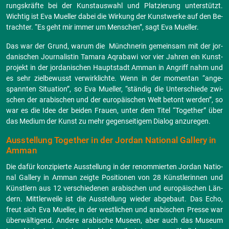
rungs­kräf­te bei der Kunst­aus­wahl und Plat­zie­rung un­ter­stützt.
Wich­tig ist Eva Mu­el­ler dabei die Wir­kung der Kunst­wer­ke auf den Be­
trach­ter. “Es geht mir immer um Men­schen”, sagt Eva Mu­el­ler.
Das war der Grund, warum die Münch­ne­rin ge­mein­sam mit der jor­
da­ni­schen Jour­na­lis­tin Ta­ma­ra Aqra­ba­wi vor vier Jah­ren ein Kunst­
pro­jekt in der jor­da­ni­schen Haupt­stadt Amman in An­griff nahm und
es sehr ziel­be­wusst ver­wirk­lich­te. Wenn in der mo­men­tan “an­ge­
spann­ten Si­tua­ti­on”, so Eva Mu­el­ler, “stän­dig die Un­ter­schie­de zwi­
schen der ara­bi­schen und der eu­ro­päi­schen Welt be­tont wer­den”, so
war es die Idee der bei­den Frau­en, unter dem Titel “To­ge­ther” über
das Me­di­um der Kunst zu mehr ge­gen­sei­ti­gem Dia­log an­zu­re­gen.
Aus­stel­lung To­ge­ther in der Jor­dan Na­tio­nal Gal­le­ry in
Amman
Die dafür kon­zi­pier­te Aus­stel­lung in der re­nom­mier­ten Jor­dan Na­tio­
nal Gal­le­ry in Amman zeig­te Po­si­tio­nen von 28 Künst­le­rin­nen und
Künst­lern aus 12 ver­schie­de­nen ara­bi­schen und eu­ro­päi­schen Län­
dern. Mitt­ler­wei­le ist die Aus­stel­lung wie­der ab­ge­baut. Das Echo,
freut sich Eva Mu­el­ler, in der west­li­chen und ara­bi­schen Pres­se war
über­wäl­ti­gend. An­de­re ara­bi­sche Mu­se­en, aber auch das Mu­se­um