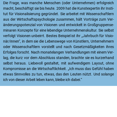
Die Frage, was man­che Men­schen (oder Un­ter­neh­men) er­folg­reich
macht, be­schäf­tigt sie bis heute. 2009 hat die Kunst­ex­per­tin ihr In­sti­
tut für Vi­sio­na­li­sie­rung ge­grün­det. Sie ar­bei­tet mit Wis­sen­schaft­lern
aus der Wirt­schafts­psy­cho­lo­gie zu­sam­men, hält Vor­trä­ge zum Ver­
än­de­rungs­po­ten­zi­al von Vi­sio­nen und ent­wi­ckelt in Groß­grup­pen­se­
mi­na­ren Kon­zep­te für eine le­ben­di­ge Un­ter­neh­mens­kul­tur. Sie selbst
ver­folgt Vi­sio­nen un­be­irrt. Bes­tes Bei­spiel ist ihr „Jahr­buch für Vi­sio­
när/innen“, in dem sie die Le­bens­we­ge von Künst­lern, Un­ter­neh­mern
oder Wis­sen­schaft­lern vor­stellt und nach Ge­setz­mä­ßig­kei­ten ihres
Er­fol­ges forscht. Nach mo­na­te­lan­gen Ver­hand­lun­gen mit einem Ver­
lag, die kurz vor dem Ab­schluss stan­den, brach­te sie es kur­zer­hand
selbst her­aus. Lie­be­voll ge­stal­tet, mit auf­wen­di­gem Lay­out, ohne
Kom­pro­mis­se an die Wirt­schaft­lich­keit. „Ich muss das Ge­fühl haben
etwas Sinn­vol­les zu tun, etwas, das den Leu­ten nützt. Und so­lan­ge
ich von die­ser Ar­beit leben kann, blei­be ich dabei.“