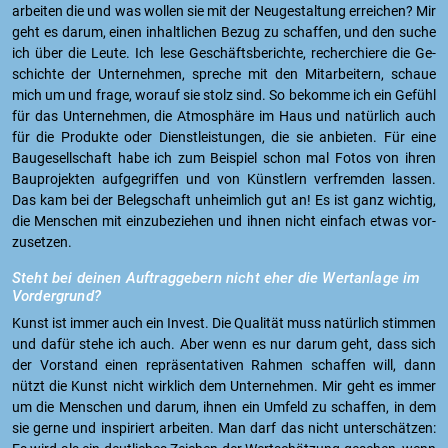
ar­bei­ten die und was wol­len sie mit der Neu­ge­stal­tung er­rei­chen? Mir
geht es darum, einen in­halt­li­chen Bezug zu schaf­fen, und den suche
ich über die Leute. Ich lese Ge­schäfts­be­rich­te, re­cher­chie­re die Ge­
schich­te der Un­ter­neh­men, spre­che mit den Mit­ar­bei­tern, schaue
mich um und frage, wor­auf sie stolz sind. So be­kom­me ich ein Ge­fühl
für das Un­ter­neh­men, die At­mo­sphä­re im Haus und na­tür­lich auch
für die Pro­duk­te oder Dienst­leis­tun­gen, die sie an­bie­ten. Für eine
Bau­ge­sell­schaft habe ich zum Bei­spiel schon mal Fotos von ihren
Bau­pro­jek­ten auf­ge­grif­fen und von Künst­lern ver­frem­den las­sen.
Das kam bei der Be­leg­schaft un­heim­lich gut an! Es ist ganz wich­tig,
die Men­schen mit ein­zu­be­zie­hen und ihnen nicht ein­fach etwas vor­
zu­set­zen.
Steht bei dei­nen Auf­trag­ge­bern nicht eher die Wert­an­la­ge im
Vor­der­grund?
Kunst ist immer auch ein In­vest. Die Qua­li­tät muss na­tür­lich stim­men
und dafür stehe ich auch. Aber wenn es nur darum geht, dass sich
der Vor­stand einen re­prä­sen­ta­ti­ven Rah­men schaf­fen will, dann
nützt die Kunst nicht wirk­lich dem Un­ter­neh­men. Mir geht es immer
um die Men­schen und darum, ihnen ein Um­feld zu schaf­fen, in dem
sie gerne und in­spi­riert ar­bei­ten. Man darf das nicht un­ter­schät­zen: