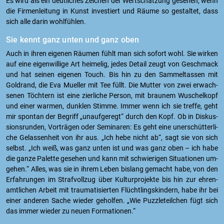
Es wird als ein deut­li­ches Zei­chen der Wert­schät­zung ge­se­hen, wenn
die Fir­men­lei­tung in Kunst in­ves­tiert und Räume so ge­stal­tet, dass
sich alle darin wohl­füh­len.
Sie kennt ganz unten und ganz oben
Auch in ihren ei­ge­nen Räu­men fühlt man sich so­fort wohl. Sie wir­ken
auf eine ei­gen­wil­li­ge Art hei­me­lig, jedes De­tail zeugt von Ge­schmack
und hat sei­nen ei­ge­nen Touch. Bis hin zu den Sam­mel­tas­sen mit
Gold­rand, die Eva Mu­el­ler mit Tee füllt. Die Mut­ter von zwei er­wach­
se­nen Töch­tern ist eine zier­li­che Per­son, mit brau­nem Wu­schel­kopf
und einer war­men, dunk­len Stim­me. Immer wenn ich sie tref­fe, geht
mir spon­tan der Be­griff „un­auf­ge­regt“ durch den Kopf. Ob in Dis­kus­
si­ons­run­den, Vor­trä­gen oder Se­mi­na­ren: Es geht eine un­er­schüt­ter­li­
che Ge­las­sen­heit von ihr aus. „Ich hebe nicht ab“, sagt sie von sich
selbst. „Ich weiß, was ganz unten ist und was ganz oben – ich habe
die ganze Pa­let­te ge­se­hen und kann mit schwie­ri­gen Si­tua­tio­nen um­
ge­hen.“ Alles, was sie in ihrem Leben bis­lang ge­macht habe, von den
Er­fah­run­gen im Straf­voll­zug über Kul­tur­pro­jek­te bis hin zur eh­ren­
amt­li­chen Ar­beit mit trau­ma­ti­sier­ten Flücht­lings­kin­dern, habe ihr bei
einer an­de­ren Sache wie­der ge­hol­fen. „Wie Puz­zle­teil­chen fügt sich
das immer wie­der zu neuen For­ma­tio­nen.“