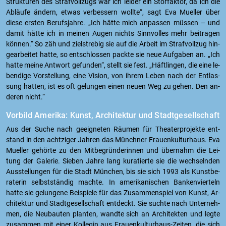
Struk­tu­ren des Straf­voll­zugs war ich lei­der ein Stör­fak­tor, da ich die
Ab­läu­fe än­dern, etwas ver­bes­sern woll­te“, sagt Eva Mu­el­ler über
diese ers­ten Be­rufs­jah­re. „Ich hätte mich an­pas­sen müs­sen – und
damit hätte ich in mei­nen Augen nichts Sinn­vol­les mehr bei­tra­gen
kön­nen.“ So zäh und ziel­stre­big sie auf die Ar­beit im Straf­voll­zug hin­
ge­ar­bei­tet hatte, so ent­schlos­sen pack­te sie neue Auf­ga­ben an. „Ich
hatte meine Ant­wort ge­fun­den“, stellt sie fest. „Häft­lin­gen, die eine le­
ben­di­ge Vor­stel­lung, eine Vi­si­on, von ihrem Leben nach der Ent­las­
sung hat­ten, ist es oft ge­lun­gen einen neuen Weg zu gehen. Den an­
de­ren nicht.“
Vor­bild Ame­ri­ka: Kunst, Ar­chi­tek­tur und Stadt­ge­sell­schaft
Aus der Suche nach ge­eig­ne­ten Räu­men für Thea­ter­pro­jek­te ent­
stand in den acht­zi­ger Jah­ren das Münch­ner Frau­en­kul­tur­haus. Eva
Mu­el­ler ge­hör­te zu den Mit­be­grün­de­rin­nen und über­nahm die Lei­
tung der Ga­le­rie. Sie­ben Jahre lang ku­ra­tier­te sie die wech­seln­den
Aus­stel­lun­gen für die Stadt Mün­chen, bis sie sich 1993 als Kunst­be­
ra­te­rin selbst­stän­dig mach­te. In ame­ri­ka­ni­schen Ban­ken­vier­teln
hatte sie ge­lun­ge­ne Bei­spie­le für das Zu­sam­men­spiel von Kunst, Ar­
chi­tek­tur und Stadt­ge­sell­schaft ent­deckt. Sie such­te nach Un­ter­neh­
men, die Neu­bau­ten plan­ten, wand­te sich an Ar­chi­tek­ten und legte
zu­sam­men mit einer Kol­le­gin aus Frau­en­kul­tur­haus-Zei­ten, die sich