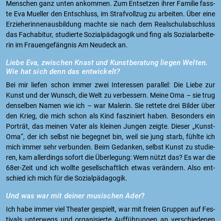
Men­schen ganz unten an­kom­men. Zum Ent­set­zen ihrer Fa­mi­lie fass­
te Eva Mu­el­ler den Ent­schluss, im Straf­voll­zug zu ar­bei­ten. Über eine
Er­zie­he­rin­nen­aus­bil­dung mach­te sie nach dem Re­al­schul­ab­schluss
das Fach­ab­itur, stu­dier­te So­zi­al­päd­ago­gik und fing als So­zi­al­ar­bei­te­
rin im Frau­en­gefäng­nis Am Neu­deck an.
Liebe Eva, zwi­schen Knast und Kunst­be­ra­tung lie­gen Wel­ten.
Wie hat sich denn das ent­wi­ckelt?
Bei mir lie­fen schon immer zwei In­ter­es­sen par­al­lel: Die Liebe zur
Kunst und der Wunsch, die Welt zu ver­bes­sern. Meine Oma – sie trug
den­sel­ben Namen wie ich – war Ma­le­rin. Sie ret­te­te drei Bil­der über
den Krieg, die mich schon als Kind fas­zi­niert haben. Be­son­ders ein
Por­trät, das mei­nen Vater als klei­nen Jun­gen zeig­te. Die­ser „Kunst-
Oma“, der ich selbst nie be­geg­net bin, weil sie jung starb, fühl­te ich
mich immer sehr ver­bun­den. Beim Ge­dan­ken, selbst Kunst zu stu­die­
ren, kam al­ler­dings so­fort die Über­le­gung: Wem nützt das? Es war die
68er-Zeit und ich woll­te ge­sell­schaft­lich etwas ver­än­dern. Also ent­
schied ich mich für die So­zi­al­päd­ago­gik.
Und was war mit dei­ner mu­si­schen Ader
?
Ich habe immer viel Thea­ter ge­spielt, war mit frei­en Grup­pen auf Fes­
ti­vals un­ter­wegs und or­ga­ni­sier­te Auf­füh­run­gen an ver­schie­de­nen