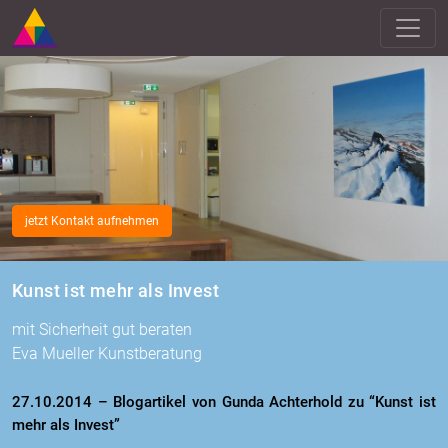
jetzt Kontakt aufnehmen
Kunst ist mehr als Invest
mit Sicherheit gut beraten
Eva Mueller Kunstberatung
27.10.2014 – Blo­g­ar­ti­kel von Gunda Acht­er­hold zu “Kunst ist
mehr als In­vest”