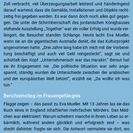
Zoll ver­bracht, viel Über­zeu­gungs­ar­beit leis­tend und hän­de­rin­gend
dar­auf war­tend, dass die Ge­mäl­de, In­stal­la­tio­nen und Ob­jek­te recht­
zei­tig frei ge­ge­ben wer­den. Es war dann doch noch alles gut ge­gan­
gen. Die unter der Schirm­herr­schaft des jor­da­ni­schen Kö­nig­hau­ses
ste­hen­de Aus­stel­lung „To­ge­ther“ war ein vol­ler Er­folg und wurde ver­
län­gert, die Be­su­cher stan­den Schlan­ge. Heute lacht Eva Mu­el­ler,
wenn sie an die gi­gan­ti­schen Aus­ma­ße denkt, die das Kul­tur­pro­jekt
an­ge­nom­men hatte. „Drei Jahre lang habe ich mich mit der Vor­be­rei­
tung be­schäf­tigt und auch viel Geld rein­ge­steckt“, sagt sie und
schüt­telt den Kopf. „Un­ter­neh­me­risch war das Ha­ra­ki­ri.“ Be­reut hat
sie ihr En­ga­ge­ment nie. „Die po­li­ti­sche Si­tua­ti­on war sehr an­ge­
spannt, stän­dig wur­den die Un­ter­schie­de zwi­schen der ara­bi­schen
und der eu­ro­päi­schen Welt be­tont“, er­zählt sie. „Da woll­te ich was
tun.“
Be­rufs­ein­stieg im Frau­en­gefäng­nis
Flag­ge zei­gen – das passt zu Eva Mu­el­ler. Mit 13 Jah­ren las sie das
Buch eines in Eng­land in­haf­tier­ten mehr­fa­chen Mör­ders. Das Mäd­
chen war elek­tri­siert: Warum schei­tern man­che in ihrem Leben so er­
bärm­lich, wäh­rend an­de­re glück­lich und er­folg­reich sind – was
steckt da­hin­ter, frag­te sie sich. Die Ant­wort ver­mu­te­te sie dort, wo