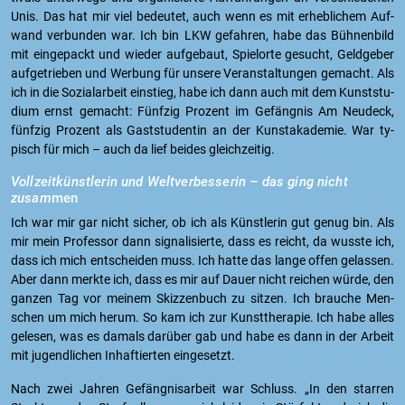
Unis. Das hat mir viel be­deu­tet, auch wenn es mit er­heb­li­chem Auf­
wand ver­bun­den war. Ich bin LKW ge­fah­ren, habe das Büh­nen­bild
mit ein­ge­packt und wie­der auf­ge­baut, Spiel­or­te ge­sucht, Geld­ge­ber
auf­ge­trie­ben und Wer­bung für un­se­re Ver­an­stal­tun­gen ge­macht. Als
ich in die So­zi­al­ar­beit ein­stieg, habe ich dann auch mit dem Kunst­stu­
di­um ernst ge­macht: Fünf­zig Pro­zent im Ge­fäng­nis Am Neu­deck,
fünf­zig Pro­zent als Gast­stu­den­tin an der Kunst­aka­de­mie. War ty­
pisch für mich – auch da lief bei­des gleich­zei­tig.
Voll­zeit­künst­le­rin und Welt­ver­bes­se­rin – das ging nicht
zusam
men
Ich war mir gar nicht si­cher, ob ich als Künst­le­rin gut genug bin. Als
mir mein Pro­fes­sor dann si­gna­li­sier­te, dass es reicht, da wuss­te ich,
dass ich mich ent­schei­den muss. Ich hatte das lange offen ge­las­sen.
Aber dann merk­te ich, dass es mir auf Dauer nicht rei­chen würde, den
gan­zen Tag vor mei­nem Skiz­zen­buch zu sit­zen. Ich brau­che Men­
schen um mich herum. So kam ich zur Kunst­the­ra­pie. Ich habe alles
ge­le­sen, was es da­mals dar­über gab und habe es dann in der Ar­beit
mit ju­gend­li­chen In­haf­tier­ten ein­ge­setzt.
Nach zwei Jah­ren Ge­fäng­nis­ar­beit war Schluss. „In den star­ren