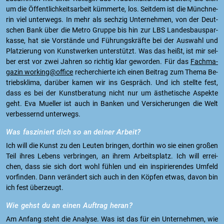
um die Öf­fent­lich­keits­ar­beit küm­mer­te, los. Seit­dem ist die Münch­ne­
rin viel un­ter­wegs. In mehr als sech­zig Un­ter­neh­men, von der Deut­
schen Bank über die Metro Grup­pe bis hin zur LBS Lan­des­bau­spar­
kas­se, hat sie Vor­stän­de und Füh­rungs­kräf­te bei der Aus­wahl und
Plat­zie­rung von Kunst­wer­ken un­ter­stützt. Was das heißt, ist mir sel­
ber erst vor zwei Jah­ren so rich­tig klar ge­wor­den. Für das
Fach­ma­
ga­zin working@of­fice
re­cher­chier­te ich einen Bei­trag zum Thema Be­
triebs­kli­ma, dar­über kamen wir ins Ge­spräch. Und ich stell­te fest,
dass es bei der Kunst­be­ra­tung nicht nur um äs­the­ti­sche As­pek­te
geht. Eva Mu­el­ler ist auch in Ban­ken und Ver­si­che­run­gen die Welt
ver­bes­sernd un­ter­wegs.
Was fas­zi­niert dich so an dei­ner Ar­beit?
Ich will die Kunst zu den Leu­ten brin­gen, dort­hin wo sie einen gro­ßen
Teil ihres Le­bens ver­brin­gen, an ihrem Ar­beits­platz. Ich will er­rei­
chen, dass sie sich dort wohl füh­len und ein in­spi­rie­ren­des Um­feld
vor­fin­den. Dann ver­än­dert sich auch in den Köp­fen etwas, davon bin
ich fest über­zeugt.
Wie gehst du an einen Auf­trag heran?
Am An­fang steht die Ana­ly­se. Was ist das für ein Un­ter­neh­men, wie