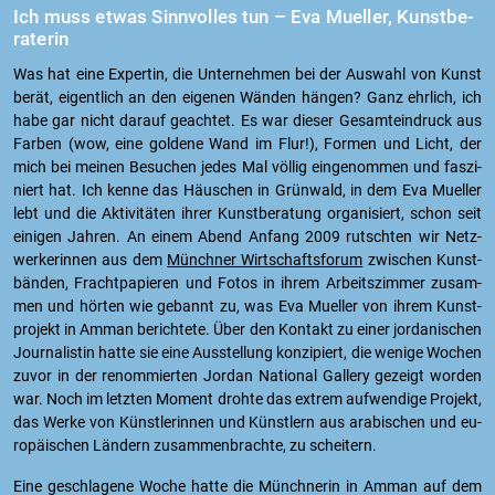
Ich muss etwas Sinn­vol­les tun – Eva Mu­el­ler, Kunst­be­
ra­te­rin
Was hat eine Ex­per­tin, die Un­ter­neh­men bei der Aus­wahl von Kunst
berät, ei­gent­lich an den ei­ge­nen Wän­den hän­gen? Ganz ehr­lich, ich
habe gar nicht dar­auf ge­ach­tet. Es war die­ser Ge­samt­ein­druck aus
Far­ben (wow, eine gol­de­ne Wand im Flur!), For­men und Licht, der
mich bei mei­nen Be­su­chen jedes Mal völ­lig ein­ge­nom­men und fas­zi­
niert hat. Ich kenne das Häus­chen in Grün­wald, in dem Eva Mu­el­ler
lebt und die Ak­ti­vi­tä­ten ihrer Kunst­be­ra­tung or­ga­ni­siert, schon seit
ei­ni­gen Jah­ren. An einem Abend An­fang 2009 rutsch­ten wir Netz­
wer­ke­rin­nen aus dem
Münch­ner Wirt­schafts­fo­rum
zwi­schen Kunst­
bän­den, Fracht­pa­pie­ren und Fotos in ihrem Ar­beits­zim­mer zu­sam­
men und hör­ten wie ge­bannt zu, was Eva Mu­el­ler von ihrem Kunst­
pro­jekt in Amman be­rich­te­te. Über den Kon­takt zu einer jor­da­ni­schen
Jour­na­lis­tin hatte sie eine Aus­stel­lung kon­zi­piert, die we­ni­ge Wo­chen
zuvor in der re­nom­mier­ten Jor­dan Na­tio­nal Gal­le­ry ge­zeigt wor­den
war. Noch im letz­ten Mo­ment droh­te das ex­trem auf­wen­di­ge Pro­jekt,
das Werke von Künst­le­rin­nen und Künst­lern aus ara­bi­schen und eu­
ro­päi­schen Län­dern zu­sam­men­brach­te, zu schei­tern.
Eine ge­schla­ge­ne Woche hatte die Münch­ne­rin in Amman auf dem