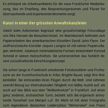
Es ent­stand ein Ar­beit­sam­bi­en­te für die neue Frank­fur­ter Nie­der­las­
sung, das im Emp­fang, den Be­spre­chungs­räu­men und Flu­ren für
über­ra­schen­de und in­spi­rie­ren­de Mo­men­te sorgt.
Kunst in einer der gröss­ten An­walts­kanz­lei­en
Gleich beim An­kom­men be­grüsst eine gross­for­ma­ti­ge Fo­to­col­la­ge
von Rita Hen­sen die Be­su­cher/innen. Im War­te­be­reich be­fin­den sich
Pa­pier­ar­bei­ten des ame­ri­ka­ni­schen Künst­lers David John Flynn. Der
süd­fran­zö­si­sche Künst­ler Jaques La­vi­g­ne ist mit sei­nen Pa­pier­col­la­
gen ver­tre­ten. Asia­tisch mi­ni­ma­lis­ti­sche For­men in­ter­pre­tiert Kon­rad
Schmid in sei­nen Holz­schnit­ten. Sie un­ter­strei­chen das farb­lich de­
zent zu­rück­hal­ten­de Ein­rich­tungs­kon­zept.
Die schon lange in Frank­reich ar­bei­ten­de Fo­to­künst­le­rin und Pro­fes­
so­rin an der Kunst­hoch­schu­le in Arles, Bri­git­te Bauer, zeigt ihre Wol­
ken­bil­der. Sie ent­stan­den ihren Flü­gen durch die Welt. Und neh­men
so­wohl Bezug zur in­ter­na­tio­na­len Tä­tig­keit von Sid­ley Aus­tin auf, als
auch auf den Blick aus dem “Wol­ken­krat­zer” in Frank­furt. Auf einen
ganz an­de­ren, ar­chai­schen Turm, be­zieht sich die or­ga­nisch an­mu­
ten­de Ton­ar­beit von Mar­got Luf. Ihr Werk ist mit einer Fo­to­gra­fie
zum le­gen­dä­ren deut­schen Lie­der­zy­klus “Win­ter­rei­se” von Franz