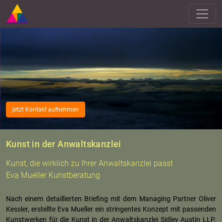
jetzt Kontakt aufnehmen
Kunst in der Anwaltskanzlei
Kunst, die wirklich zu Ihrer Anwaltskanzlei passt
Eva Mueller Kunstberatung
Nach einem de­tail­lier­ten Brie­fing mit dem Ma­na­ging Part­ner Oli­ver
Kess­ler, er­stell­te Eva Mu­el­ler ein strin­gen­tes Kon­zept mit pas­sen­den
Kunst­wer­ken für die Kunst in der An­walts­kanz­lei Sid­ley Aus­tin LLP.