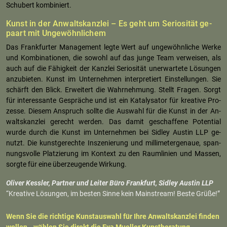
Schu­bert kom­bi­niert.
Kunst in der An­walts­kanz­lei – Es geht um Se­rio­si­tät ge­
paart mit Un­ge­wöhn­li­chem
Das Frank­fur­ter Ma­nage­ment legte Wert auf un­ge­wöhn­li­che Werke
und Kom­bi­na­tio­nen, die so­wohl auf das junge Team ver­wei­sen, als
auch auf die Fä­hig­keit der Kanz­lei Se­rio­si­tät un­er­war­te­te Lö­sun­gen
an­zu­bie­ten. Kunst im Un­ter­neh­men in­ter­pre­tiert Ein­stel­lun­gen. Sie
schärft den Blick. Er­wei­tert die Wahr­neh­mung. Stellt Fra­gen. Sorgt
für in­ter­es­san­te Ge­sprä­che und ist ein Ka­ta­ly­sa­tor für krea­ti­ve Pro­
zes­se. Die­sem An­spruch soll­te die Aus­wahl für die Kunst in der An­
walts­kanz­lei ge­recht wer­den. Das damit ge­schaf­fe­ne Po­ten­ti­al
wurde durch die Kunst im Un­ter­neh­men bei Sid­ley Aus­tin LLP ge­
nutzt. Die kunst­ge­rech­te In­sze­nie­rung und mil­li­me­ter­ge­naue, span­
nungs­vol­le Plat­zie­rung im Kon­text zu den Raum­li­ni­en und Mas­sen,
sorg­te für eine über­zeu­gen­de Wir­kung.
Oli­ver Kess­ler, Part­ner und Lei­ter Büro Frank­furt, Sid­ley Aus­tin LLP
“Krea­ti­ve Lö­sun­gen, im bes­ten Sinne kein Main­stream! Beste Grüße!”
Wenn Sie die rich­ti­ge Kunst­aus­wahl für Ihre An­walts­kanz­lei fin­den