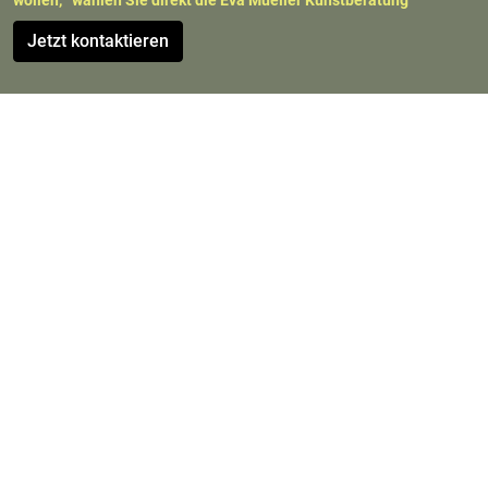
wol­len,
wäh­len Sie di­rekt die Eva Mu­el­ler Kunst­be­ra­tung
Jetzt kon­tak­tie­ren