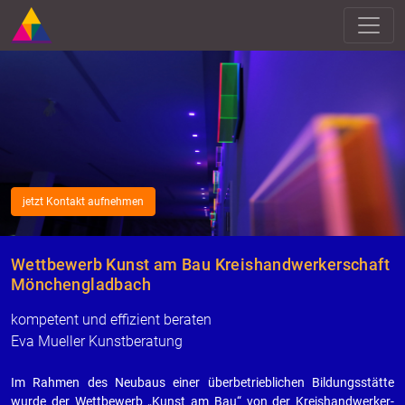
jetzt Kontakt aufnehmen
Wettbewerb Kunst am Bau Kreishandwerkerschaft
Mönchengladbach
kompetent und effizient beraten
Eva Mueller Kunstberatung
Im Rah­men des Neu­baus einer über­be­trieb­li­chen Bil­dungs­stät­te
wurde der Wett­be­werb „Kunst am Bau“ von der Kreis­hand­wer­ker­