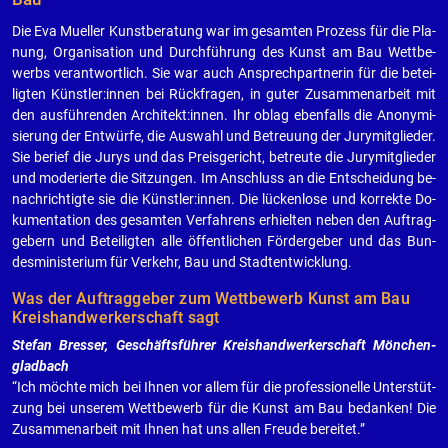
Die Eva Mu­el­ler Kunst­be­ra­tung war im ge­sam­ten Pro­zess für die Pla­
nung, Or­ga­ni­sa­ti­on und Durch­füh­rung des Kunst am Bau Wett­be­
werbs ver­ant­wort­lich. Sie war auch An­sprech­part­ne­rin für die be­tei­
lig­ten Künst­ler:innen bei Rück­fra­gen, in guter Zu­sam­men­ar­beit mit
den aus­füh­ren­den Ar­chi­tekt:innen. Ihr oblag eben­falls die An­ony­mi­
sie­rung der Ent­wür­fe, die Aus­wahl und Be­treu­ung der Ju­ry­mit­glie­der.
Sie be­rief die Jurys und das Preis­ge­richt, be­treu­te die Ju­ry­mit­glie­der
und mo­de­rier­te die Sit­zun­gen. Im An­schluss an die Ent­schei­dung be­
nach­rich­tig­te sie die Künst­ler:innen. Die lü­cken­lo­se und kor­rek­te Do­
ku­men­ta­ti­on des ge­sam­ten Ver­fah­rens er­hiel­ten neben den Auf­trag­
ge­bern und Be­tei­lig­ten alle öf­fent­li­chen För­der­ge­ber und das Bun­
des­mi­nis­te­ri­um für Ver­kehr, Bau und Stadt­ent­wick­lung.
Was der Auf­trag­ge­ber zum Wett­be­werb Kunst am Bau
Kreis­hand­wer­ker­schaft sagt
Ste­fan Bres­ser, Ge­schäfts­füh­rer Kreis­hand­wer­ker­schaft Mön­chen­
glad­bach
“Ich möch­te mich bei Ihnen vor allem für die pro­fes­sio­nel­le Un­ter­stüt­
zung bei un­se­rem Wett­be­werb für die Kunst am Bau be­dan­ken! Die
Zu­sam­men­ar­beit mit Ihnen hat uns allen Freu­de be­rei­tet.”