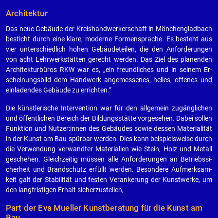
Ar­chi­tek­tur
Das neue Ge­bäu­de der Kreis­hand­wer­ker­schaft in Mön­chen­glad­bach
be­sticht durch eine klare, mo­der­ne For­men­spra­che. Es be­steht aus
vier un­ter­schied­lich hohen Ge­bäu­de­tei­len, die den An­for­de­run­gen
von acht Lehr­werk­stät­ten ge­recht wer­den. Das Ziel des pla­nen­den
Ar­chi­tek­tur­bü­ros RKW war es, „ein freund­li­ches und in sei­nem Er­
schei­nungs­bild dem Hand­werk an­ge­mes­se­nes, hel­les, of­fe­nes und
ein­la­den­des Ge­bäu­de zu er­rich­ten.“
Die künst­le­ri­sche In­ter­ven­ti­on war für den all­ge­mein zu­gäng­li­chen
und öf­fent­li­chen Be­reich der Bil­dungs­stät­te vor­ge­se­hen. Dabei sol­len
Funk­ti­on und Nut­zer:innen des Ge­bäu­des sowie des­sen Ma­te­ria­li­tät
in der Kunst am Bau spür­bar wer­den. Dies kann bei­spiels­wei­se durch
die Ver­wen­dung ver­wand­ter Ma­te­ria­li­en wie Stein, Holz und Me­tall
ge­sche­hen. Gleich­zei­tig müs­sen alle An­for­de­run­gen an Be­triebs­si­
cher­heit und Brand­schutz er­füllt wer­den. Be­son­de­re Auf­merk­sam­
keit galt der Sta­bi­li­tät und fes­ten Ver­an­ke­rung der Kunst­wer­ke, um
den lang­fris­ti­gen Er­halt si­cher­zu­stel­len,
Part der Eva Mu­el­ler Kunst­be­ra­tung für die Kunst am
Bau