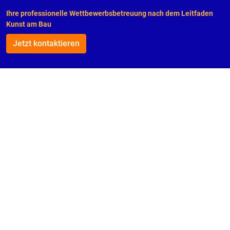
Ihre pro­fes­sio­nel­le Wett­be­werbs­be­treu­ung nach dem Leit­fa­den
Kunst am Bau
Jetzt kon­tak­tie­ren