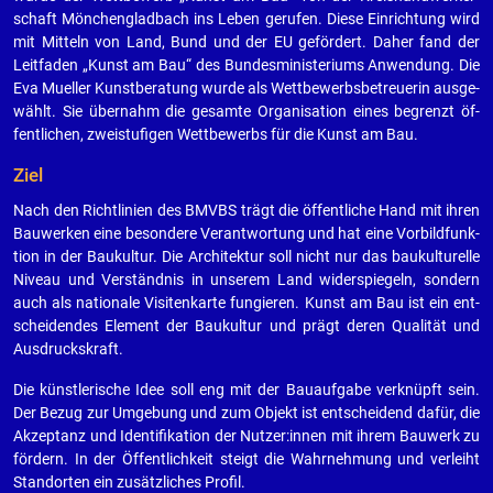
schaft Mön­chen­glad­bach ins Leben ge­ru­fen. Diese Ein­rich­tung wird
mit Mit­teln von Land, Bund und der EU ge­för­dert. Daher fand der
Leit­fa­den „Kunst am Bau“ des Bun­des­mi­nis­te­ri­ums An­wen­dung. Die
Eva Mu­el­ler Kunst­be­ra­tung wurde als Wett­be­werbs­be­treue­rin aus­ge­
wählt. Sie über­nahm die ge­sam­te Or­ga­ni­sa­ti­on eines be­grenzt öf­
fent­li­chen, zwei­stu­fi­gen Wett­be­werbs für die Kunst am Bau.
Ziel
Nach den Richt­li­ni­en des BMVBS trägt die öf­fent­li­che Hand mit ihren
Bau­wer­ken eine be­son­de­re Ver­ant­wor­tung und hat eine Vor­bild­funk­
ti­on in der Bau­kul­tur. Die Ar­chi­tek­tur soll nicht nur das bau­kul­tu­rel­le
Ni­veau und Ver­ständ­nis in un­se­rem Land wi­der­spie­geln, son­dern
auch als na­tio­na­le Vi­si­ten­kar­te fun­gie­ren. Kunst am Bau ist ein ent­
schei­den­des Ele­ment der Bau­kul­tur und prägt deren Qua­li­tät und
Aus­drucks­kraft.
Die künst­le­ri­sche Idee soll eng mit der Bau­auf­ga­be ver­knüpft sein.
Der Bezug zur Um­ge­bung und zum Ob­jekt ist ent­schei­dend dafür, die
Ak­zep­tanz und Iden­ti­fi­ka­ti­on der Nut­zer:innen mit ihrem Bau­werk zu
för­dern. In der Öf­fent­lich­keit steigt die Wahr­neh­mung und ver­leiht
Stand­or­ten ein zu­sätz­li­ches Pro­fil.